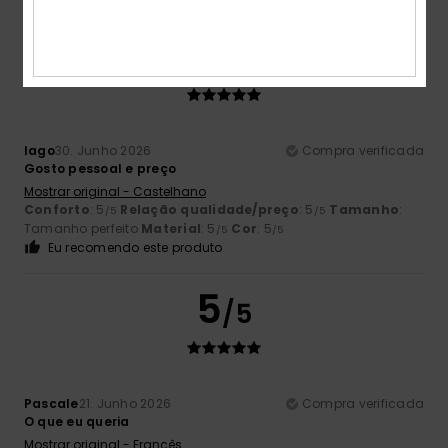
5
/5
Iago
30. Junho 2026
Compra verificada
Gosto pessoal e preço
Mostrar original - Castelhano
Conforto
: 5
Relação qualidade/preço
: 5
Tamanho
:
/5
/5
Tamanho perfeito
Material
: 5
Cor
: 5
/5
/5
Eu recomendo este produto
5
/5
Pascale
21. Junho 2026
Compra verificada
O que eu queria
Mostrar original - Francês