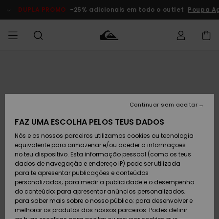
Avançar
para
DUPLA PROMO
-25% adicionais em todo o outlet
Poupa Ag
a
informação
do
produto
Acede à tua
HOMEM
Roupas
Roupas
Shop
Surf Shop
Artigos
Outlet
encomenda
Homem
Neve
Homem
Homem
MENINO
Envio
Acessórios
Acessórios
Artigos
Continuar sem aceitar
recém-
Surf Shop
Outlet
MULHER
chegados
Crianças
Artigos
Criança
FAZ UMA ESCOLHA PELOS TEUS DADOS
Devoluções
Neve
Nós e os nossos parceiros utilizamos cookies ou tecnologia
Calçado e
Calçado e
Criança
equivalente para armazenar e/ou aceder a informações
chinelos
chinelos
SURF
Pagamento
Highlights
Highlights
Outlet
no teu dispositivo. Esta informação pessoal (como os teus
Mulher
dados de navegação e endereço IP) pode ser utilizada
SNOW
Snow Shop
para te apresentar publicações e conteúdos
Cartão
Surfe/água
Surfe/água
Feminino
personalizados; para medir a publicidade e o desempenho
presente
Snow
Community
do conteúdo; para apresentar anúncios personalizados;
DUPLA
para saber mais sobre o nosso público; para desenvolver e
PROMO
melhorar os produtos dos nossos parceiros. Podes definir
Quiksilver
Snow
Neve
Highlights