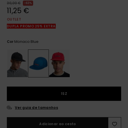
mais
30,00 €
63%
frequentes e o
11,25 €
nosso
formulário de
OUTLET
contacto.
DUPLA PROMO 25% EXTRA
Consultar
as FAQ
Monaco Blue
Cor
1SZ
Ver guia de tamanhos
Adicionar ao cesto