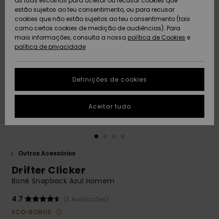
as tuas escolhas para aceitar ou recusar cookies que
Freedom
estão sujeitos ao teu consentimento, ou para recusar
cookies que não estão sujeitos ao teu consentimento (tais
AJUDA
Protecção de
como certos cookies de medição de audiências). Para
Artigos
Artigos
Community
dados
mais informações, consulta a nossa
recém-
recém-
política de Cookies
e
chegados
chegados
política de privacidade
SUSTAINABILITY
Guia de
tamanhos
LOCALIZADOR
Definições de cookies
Coleções
Highlights
DE LOJAS
Inicia uma
Aceitar tudo
CARTÃO
conversa para
PRESENTE
obteres a
resposta mais
rápida à tua
LISTA DE
pergunta.
DESEJO
Outros Acessórios
Iniciar uma
Drifter Clicker
conversa
Boné Snapback Azul Homem
Encontra
respostas
4.7
(3 Avaliações)
para as
ECO-BONUS
perguntas