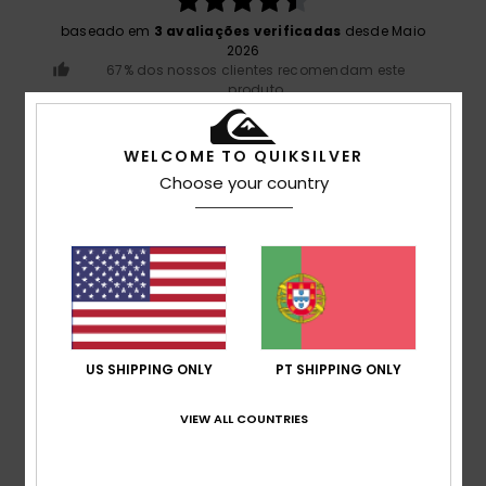
baseado em
3 avaliações verificadas
desde Maio
2026
67% dos nossos clientes recomendam este
produto
Conforto
WELCOME TO QUIKSILVER
4.7
Choose your country
Relação qualidade/preço
4.7
Tamanho
Material
4.7
Muito pequeno
Demasiado grande
US SHIPPING ONLY
PT SHIPPING ONLY
Cor
VIEW ALL COUNTRIES
5.0