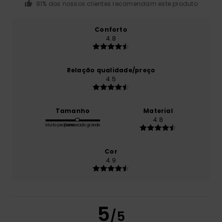
81% dos nossos clientes recomendam este produto
Conforto
4.8
Relação qualidade/preço
4.5
Tamanho
Material
4.8
Muito pequeno
Demasiado grande
Cor
4.9
5
/5