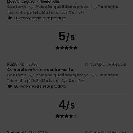
Mostrar original - Neerlandês
Conforto
: 4
Relação qualidade/preço
: 4
Tamanho
:
/5
/5
Tamanho perfeito
Material
: 5
Cor
: 5
/5
/5
Eu recomendo este produto
5
/5
Rui
28. Abril 2026
Compra verificada
Comprei conforto e acabamento
Conforto
: 5
Relação qualidade/preço
: 5
Tamanho
:
/5
/5
Tamanho perfeito
Material
: 5
Cor
: 5
/5
/5
Eu recomendo este produto
4
/5
Yosman
16. Abril 2026
Compra verificada