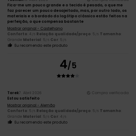
Fica-me um pouco grande e o tecido é pesado, o que me
faz parecer um pouco desajeitado, mas, por outro lado, os
materiais e o bordado do logótipo clássico estão feitos na
perfeição, o que compensa bastante
Mostrar original - Castelhano
Conforto
: 4
Relação qualidade/preço
: 5
Tamanho
:
/5
/5
Grande
Material
: 5
Cor
: 5
/5
/5
Eu recomendo este produto
4
/5
Tarek
7. Abril 2026
Compra verificada
Estou satisfeito
Mostrar original - Alemão
Conforto
: 5
Relação qualidade/preço
: 5
Tamanho
:
/5
/5
Grande
Material
: 5
Cor
: 4
/5
/5
Eu recomendo este produto