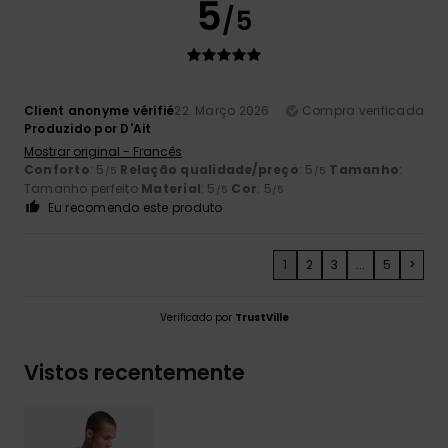
5
/5
Client anonyme vérifié
22. Março 2026
Compra verificada
Produzido por D'Ait
Mostrar original - Francês
Conforto
: 5
Relação qualidade/preço
: 5
Tamanho
:
/5
/5
Tamanho perfeito
Material
: 5
Cor
: 5
/5
/5
Eu recomendo este produto
1
2
3
...
5
>
Verificado por
TrustVille
Vistos recentemente