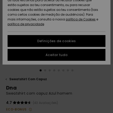
as tuas escolhas para aceitar ou recusar cookies que
Freedom
estão sujeitos ao teu consentimento, ou para recusar
cookies que não estão sujeitos ao teu consentimento (tais
AJUDA
Protecção de
como certos cookies de medição de audiências). Para
Artigos
Artigos
Community
dados
mais informações, consulta a nossa
recém-
recém-
política de Cookies
e
chegados
chegados
política de privacidade
SUSTAINABILITY
Guia de
tamanhos
LOCALIZADOR
Definições de cookies
Coleções
Highlights
DE LOJAS
Inicia uma
Aceitar tudo
CARTÃO
conversa para
PRESENTE
obteres a
resposta mais
rápida à tua
LISTA DE
pergunta.
DESEJO
Sweatshirt Com Capuz
Iniciar uma
Dna
conversa
Sweatshirt com capuz Azul homem
Encontra
respostas
4.7
(43 Avaliações)
para as
ECO-BONUS
perguntas