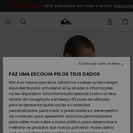
Avançar
para
DUPLA PROMO
-25% adicionais em todo o outlet
Poupa A
a
informação
do
produto
Acede à tua
HOMEM
Roupas
Roupas
Shop
Surf Shop
Artigos
Outlet
encomenda
Homem
Neve
Homem
Homem
MENINO
Envio
Acessórios
Acessórios
Artigos
Continuar sem aceitar
recém-
Surf Shop
Outlet
MULHER
chegados
Crianças
Artigos
Criança
FAZ UMA ESCOLHA PELOS TEUS DADOS
Devoluções
Neve
Nós e os nossos parceiros utilizamos cookies ou tecnologia
Calçado e
Calçado e
Criança
equivalente para armazenar e/ou aceder a informações
chinelos
chinelos
SURF
Pagamento
Highlights
Highlights
Outlet
no teu dispositivo. Esta informação pessoal (como os teus
Mulher
dados de navegação e endereço IP) pode ser utilizada
SNOW
Snow Shop
para te apresentar publicações e conteúdos
Cartão
Surfe/água
Surfe/água
Feminino
personalizados; para medir a publicidade e o desempenho
presente
Snow
Community
do conteúdo; para apresentar anúncios personalizados;
DUPLA
para saber mais sobre o nosso público; para desenvolver e
PROMO
melhorar os produtos dos nossos parceiros. Podes definir
Quiksilver
Snow
Neve
Highlights