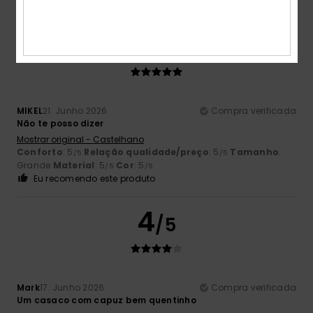
Eu recomendo este produto
5
/5
MIKEL
21. Junho 2026
Compra verificada
Não te posso dizer
Mostrar original - Castelhano
Conforto
: 5
Relação qualidade/preço
: 5
Tamanho
:
/5
/5
Grande
Material
: 5
Cor
: 5
/5
/5
Eu recomendo este produto
4
/5
Mark
17. Junho 2026
Compra verificada
Um casaco com capuz bem quentinho