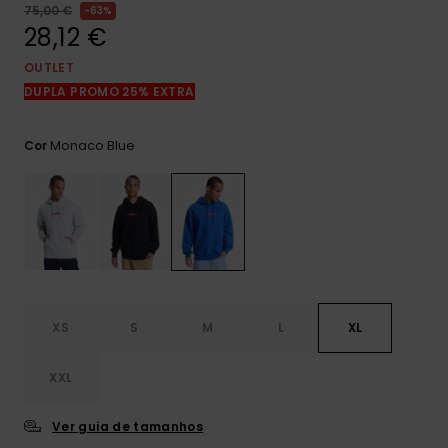
mais
75,00 €
63%
frequentes e o
28,12 €
nosso
formulário de
OUTLET
contacto.
DUPLA PROMO 25% EXTRA
Consultar
as FAQ
Monaco Blue
Cor
XS
S
M
L
XL
XXL
Ver guia de tamanhos