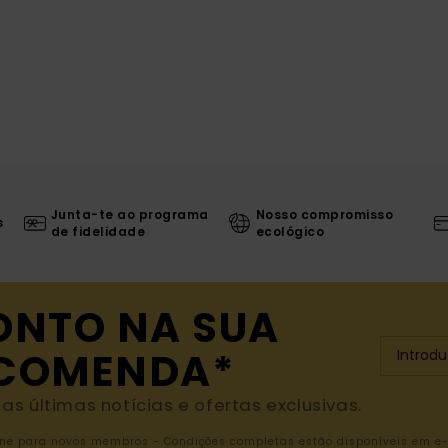
Junta-te ao programa
Nosso compromisso
s
de fidelidade
ecológico
ONTO NA SUA
NCOMENDA*
s últimas notícias e ofertas exclusivas.
nline para novos membros - Condições completas estão disponíveis em e