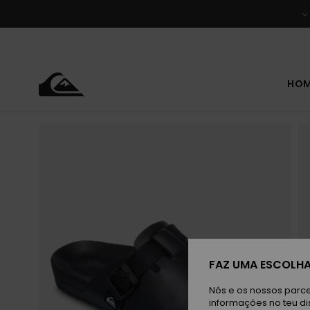
Avançar
para
a
informação
do
produto
HO
FAZ UMA ESCOLHA
Nós e os nossos parce
informações no teu di