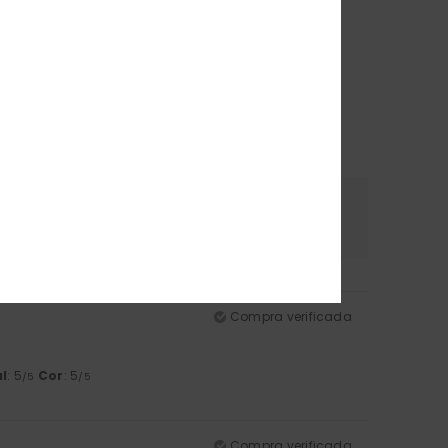
erial
Cor
.0
5.0
Compra verificada
l
: 5
Cor
: 5
/5
/5
Compra verificada