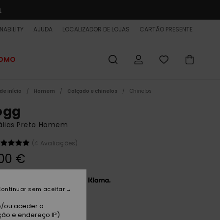
a
NABILITY
AJUDA
LOCALIZADOR DE LOJAS
CARTÃO PRESENTE
ROMO
de início
Homem
Calçado e chinelos
Chinelos
ogg
álias Preto Homem
(4 Avaliações)
00 €
 x 11,67 € sem juros com a
ontinuar sem aceitar
e/ou aceder a
ack 1
ção e endereço IP)