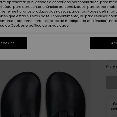
ra te apresentar publicações e conteúdos personalizados; para medi
eúdo; para apresentar anúncios personalizados; para saber mais 
lver e melhorar os produtos dos nossos parceiros. Podes definir as 
okies que estão sujeitos ao teu consentimento, ou para recusar coo
ntimento (tais como certos cookies de medição de audiências). Par
tica de Cookies
e
política de privacidade
3
 cookies
Ace
4
Ve
Inf
Com