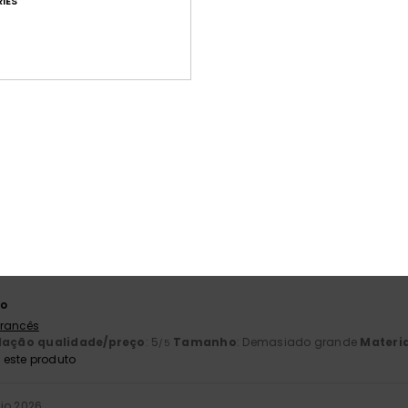
IES
Pontuação média
5.0
/5
baseado em
4 avaliações verificadas
desde Março 2026
100% dos nossos clientes recomendam este produto
ção qualidade/preço
Tamanho
Mat
5.0
5
Muito pequeno
Demasiado grande
6
to
 Francês
lação qualidade/preço
: 5
Tamanho
: Demasiado grande
Materia
/5
este produto
io 2026