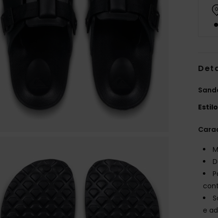
Det
Sand
Estil
Carac
M
D
P
cont
S
e ad