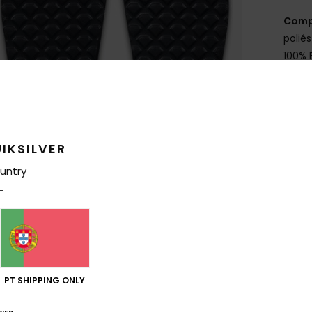
Comp
poliés
100% 
Env
IKSILVER
untry
PT SHIPPING ONLY