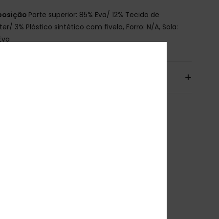
osição
Parte superior: 85% Eva/ 12% Tecido de
ter/ 3% Plástico sintético com fivela, Forro: N/A, Sola:
Eva
io& Devoluciones