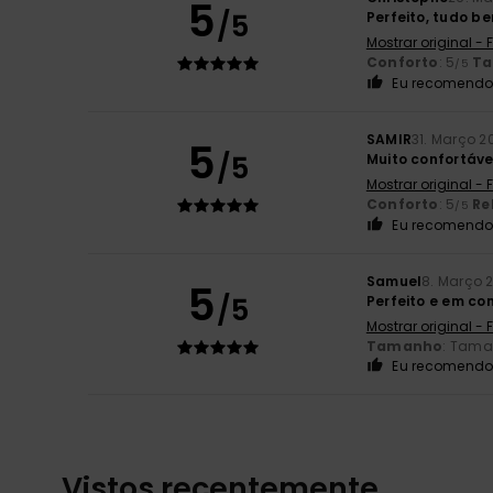
5
/5
Perfeito, tudo be
Mostrar original -
Conforto
: 5
T
/5
Eu recomendo 
SAMIR
31. Março 2
5
/5
Muito confortáv
Mostrar original -
Conforto
: 5
Re
/5
Eu recomendo 
Samuel
8. Março 
5
/5
Perfeito e em c
Mostrar original -
Tamanho
: Tama
Eu recomendo 
Vistos recentemente