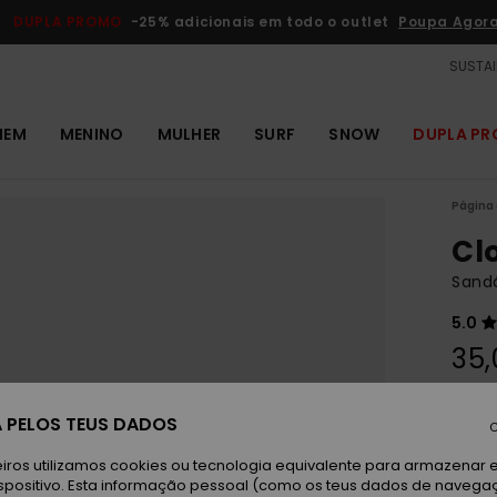
DUPLA PROMO
-25% adicionais em todo o outlet
Poupa Agor
SUSTAI
MEM
MENINO
MULHER
SURF
SNOW
DUPLA P
Página 
Cl
Sand
5.0
35,
Paga 3
 PELOS TEUS DADOS
C
iros utilizamos cookies ou tecnologia equivalente para armazenar 
Bl
Cor
spositivo. Esta informação pessoal (como os teus dados de navega