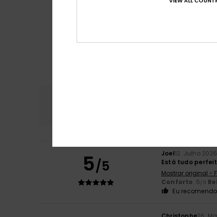
VIEW ALL COUNTR
Conforto
Rela
5.0
Joel
12. Julho 202
5
/5
Está tudo perfei
Mostrar original -
Conforto
: 5
Re
/5
Eu recomendo 
Christophe
26. Ma