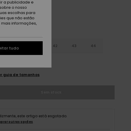
r a publicidade e
sobre o nosso
tuas escolhas para
kies que não estão
a mais informações,
9
40
41
42
43
44
itar tudo
5
46
47
r guia de tamanhos
Sem stock
elizmente, este artigo está esgotado.
prar outras opções