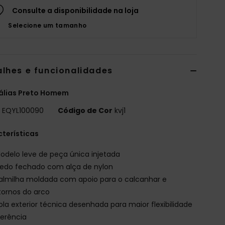
Consulte a disponibilidade na loja
Selecione um tamanho
alhes e funcionalidades
álias Preto Homem
o
EQYL100090
Código de Cor
kvj1
terísticas
odelo leve de peça única injetada
edo fechado com alça de nylon
almilha moldada com apoio para o calcanhar e
ornos do arco
ola exterior técnica desenhada para maior flexibilidade
erência