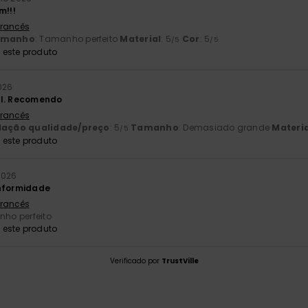
m!!!
 Francês
amanho
: Tamanho perfeito
Material
: 5
Cor
: 5
/5
/5
este produto
026
el. Recomendo
 Francês
lação qualidade/preço
: 5
Tamanho
: Demasiado grande
Materia
/5
este produto
2026
onformidade
 Francês
nho perfeito
este produto
Verificado por
TrustVille