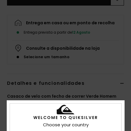
Entrega em casa ou em ponto de recolha
Entrega prevista a partir de
12 Agosto
Consulte a disponibilidade na loja
Selecione um tamanho
Detalhes e funcionalidades
Casaco de velo com fecho de correr Verde Homem
Estilo
EQYPF03091
Código de Cor
ghg0
WELCOME TO QUIKSILVER
Características
Choose your country