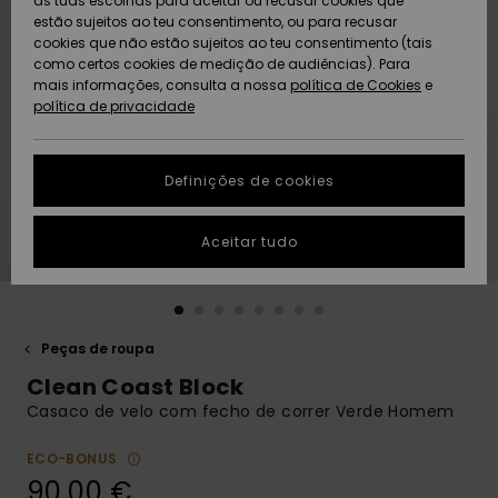
as tuas escolhas para aceitar ou recusar cookies que
Freedom
estão sujeitos ao teu consentimento, ou para recusar
cookies que não estão sujeitos ao teu consentimento (tais
AJUDA
Protecção de
como certos cookies de medição de audiências). Para
Artigos
Artigos
Community
dados
mais informações, consulta a nossa
recém-
recém-
política de Cookies
e
chegados
chegados
política de privacidade
SUSTAINABILITY
Guia de
tamanhos
LOCALIZADOR
Definições de cookies
Coleções
Highlights
DE LOJAS
Inicia uma
Aceitar tudo
CARTÃO
conversa para
PRESENTE
obteres a
resposta mais
rápida à tua
LISTA DE
pergunta.
DESEJO
Peças de roupa
Iniciar uma
Clean Coast Block
conversa
Casaco de velo com fecho de correr Verde Homem
Encontra
respostas
ECO-BONUS
para as
90,00 €
perguntas