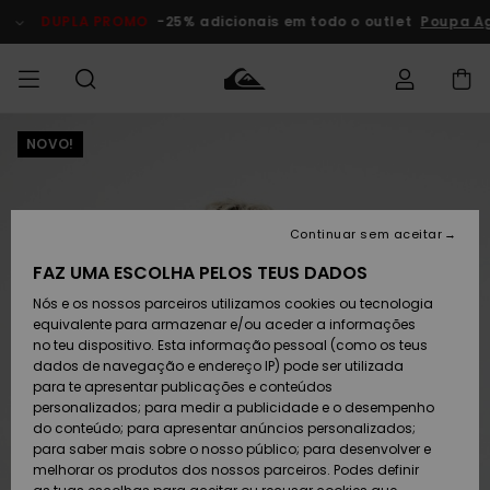
Avançar
para
DUPLA PROMO
-25% adicionais em todo o outlet
Poupa Ago
a
informação
do
produto
NOVO!
Acede à tua
HOMEM
Roupas
Roupas
Shop
Surf Shop
Artigos
Outlet
encomenda
Homem
Neve
Homem
Homem
MENINO
Envio
Acessórios
Acessórios
Artigos
Continuar sem aceitar
recém-
Surf Shop
Outlet
MULHER
chegados
Crianças
Artigos
Criança
FAZ UMA ESCOLHA PELOS TEUS DADOS
Devoluções
Neve
Nós e os nossos parceiros utilizamos cookies ou tecnologia
Calçado e
Calçado e
Criança
equivalente para armazenar e/ou aceder a informações
chinelos
chinelos
SURF
Pagamento
Highlights
Highlights
Outlet
no teu dispositivo. Esta informação pessoal (como os teus
Mulher
dados de navegação e endereço IP) pode ser utilizada
SNOW
Snow Shop
para te apresentar publicações e conteúdos
Cartão
Surfe/água
Surfe/água
Feminino
personalizados; para medir a publicidade e o desempenho
presente
Snow
Community
do conteúdo; para apresentar anúncios personalizados;
DUPLA
para saber mais sobre o nosso público; para desenvolver e
PROMO
melhorar os produtos dos nossos parceiros. Podes definir
Quiksilver
Snow
Neve
Highlights