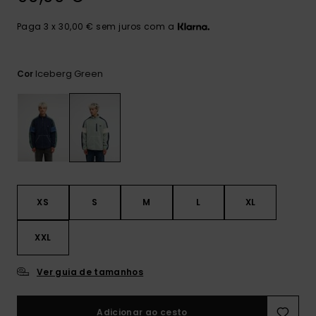
mais
frequentes e o
Paga 3 x 30,00 € sem juros com a
nosso
formulário de
contacto.
Iceberg Green
Cor
Consultar
as FAQ
XS
S
M
L
XL
XXL
Ver guia de tamanhos
Adicionar ao cesto