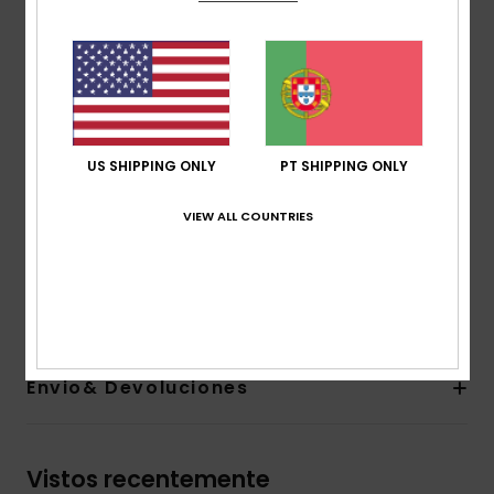
Uso:
aventuras do dia a dia / clima frio
BENEFÍCIOS
Retenção de calor WarmFlight®
Tecido:
fleece escovado de uma face, 70%
poliéster reciclado, 30% poliéster, [230 g/m2]
Corte:
confortável
US SHIPPING ONLY
PT SHIPPING ONLY
Bolsos:
bolsos para as mãos, bolso com zíper no
peito.
VIEW ALL COUNTRIES
Outros detalhes:
bainha ajustável com cordão,
acabamento elástico nos punhos.
Composição
[Tecido principal] 100% poliéster reciclado
Envio& Devoluciones
Vistos recentemente