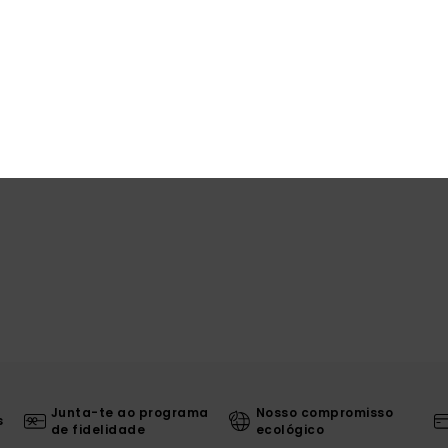
Comp
Env
Junta-te ao programa
Nosso compromisso
s
de fidelidade
ecológico