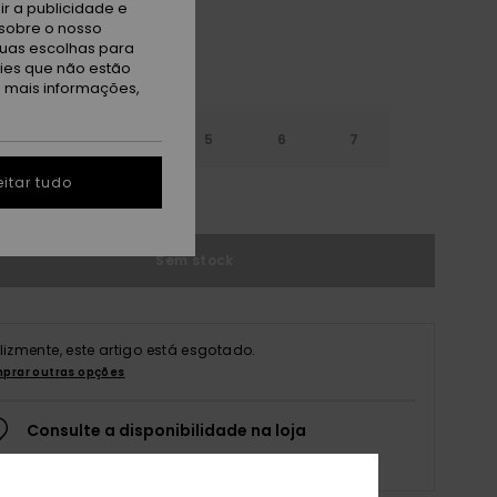
r a publicidade e
sobre o nosso
tuas escolhas para
kies que não estão
a mais informações,
3
4
5
6
7
itar tudo
r guia de tamanhos
Sem stock
elizmente, este artigo está esgotado.
prar outras opções
Consulte a disponibilidade na loja
Selecione um tamanho