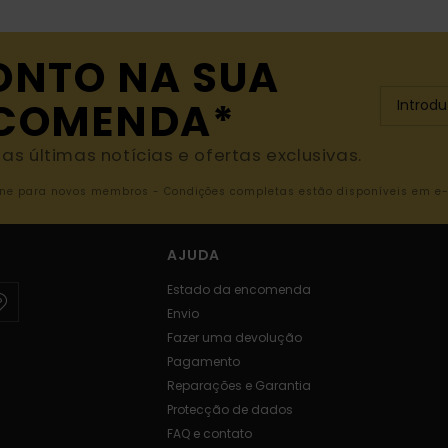
ONTO NA SUA
NCOMENDA*
s últimas notícias e ofertas exclusivas.
nline para novos membros - Condições completas estão disponíveis em e
AJUDA
Estado da encomenda
Envio
Fazer uma devolução
Pagamento
Reparações e Garantia
Protecção de dados
FAQ e contato