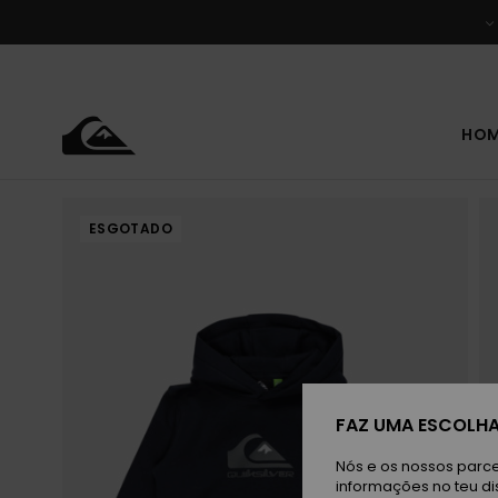
Avançar
para
a
informação
do
produto
HO
ESGOTADO
FAZ UMA ESCOLHA
Nós e os nossos parce
informações no teu di