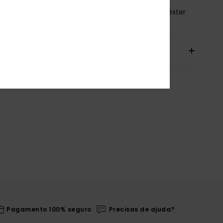
osição
[Tecido principal] 55% algodão, 45% poliéster
io& Devoluciones
Pagamento 100% seguro
Precisas de ajuda?