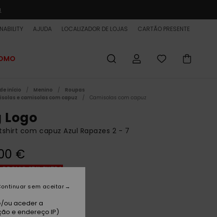
a
NABILITY
AJUDA
LOCALIZADOR DE LOJAS
CARTÃO PRESENTE
ROMO
de início
Menino
Roupas
solas e camisolas com capuz
Camisolas com capuz
g Logo
shirt com capuz Azul Rapazes 2 - 7
00 €
 PROMO 25% EXTRA
ontinuar sem aceitar
rk Navy
e/ou aceder a
ção e endereço IP)