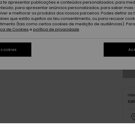
ra te apresentar publicações e conteúdos personalizados; para medi
eúdo; para apresentar anúncios personalizados; para saber mais 
lver e melhorar os produtos dos nossos parceiros. Podes definir as 
okies que estão sujeitos ao teu consentimento, ou para recusar coo
ntimento (tais como certos cookies de medição de audiências). Par
tica de Cookies
e
política de privacidade
2
 cookies
Ace
Ve
Inf
Com