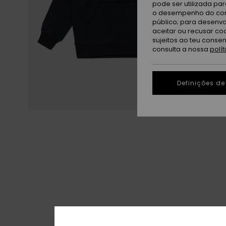
pode ser utilizada pa
o desempenho do cont
público; para desenvo
aceitar ou recusar co
sujeitos ao teu conse
consulta a nossa
polí
Definições de