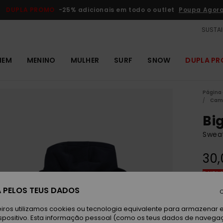
DUPLA PROMO
-25% adicionais em todo o outlet
Poupa Agor
SUSTAI
MEM
MENINO
MULHER
SURF
SNOW
DUPLA P
Página 
Cami
Bi
Sweat
30,
DUPLA
 PELOS TEUS DADOS
C
Da
Cor
iros utilizamos cookies ou tecnologia equivalente para armazenar 
spositivo. Esta informação pessoal (como os teus dados de navega