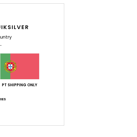
Det
IKSILVER
Sweat
untry
Estil
Carac
T
[28
C
PT SHIPPING ONLY
G
M
IES
B
F
E
P