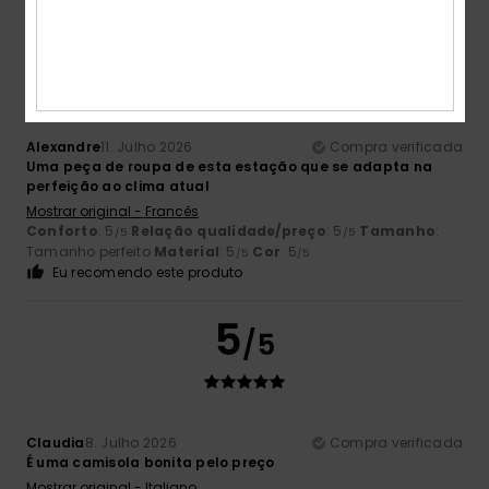
5
/5
Alexandre
11. Julho 2026
Compra verificada
Uma peça de roupa de esta estação que se adapta na
perfeição ao clima atual
Mostrar original - Francês
Conforto
: 5
Relação qualidade/preço
: 5
Tamanho
:
/5
/5
Tamanho perfeito
Material
: 5
Cor
: 5
/5
/5
Eu recomendo este produto
5
/5
Claudia
8. Julho 2026
Compra verificada
É uma camisola bonita pelo preço
Mostrar original - Italiano