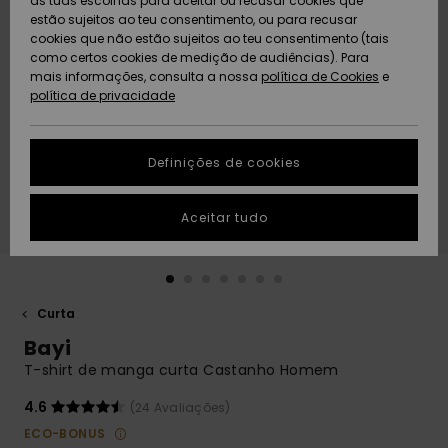
as tuas escolhas para aceitar ou recusar cookies que
Freedom
estão sujeitos ao teu consentimento, ou para recusar
cookies que não estão sujeitos ao teu consentimento (tais
AJUDA
Protecção de
como certos cookies de medição de audiências). Para
Artigos
Artigos
Community
dados
mais informações, consulta a nossa
recém-
recém-
política de Cookies
e
chegados
chegados
política de privacidade
SUSTAINABILITY
Guia de
tamanhos
LOCALIZADOR
Definições de cookies
Coleções
Highlights
DE LOJAS
Inicia uma
Aceitar tudo
CARTÃO
conversa para
PRESENTE
obteres a
resposta mais
rápida à tua
LISTA DE
pergunta.
DESEJO
Curta
Iniciar uma
Bayi
conversa
T-shirt de manga curta Castanho Homem
Encontra
respostas
4.6
(24 Avaliações)
para as
ECO-BONUS
perguntas