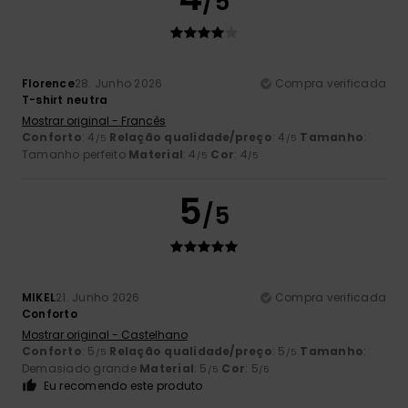
/5
Florence
28. Junho 2026
Compra verificada
T-shirt neutra
Mostrar original - Francês
Conforto
: 4
Relação qualidade/preço
: 4
Tamanho
:
/5
/5
Tamanho perfeito
Material
: 4
Cor
: 4
/5
/5
5
/5
MIKEL
21. Junho 2026
Compra verificada
Conforto
Mostrar original - Castelhano
Conforto
: 5
Relação qualidade/preço
: 5
Tamanho
:
/5
/5
Demasiado grande
Material
: 5
Cor
: 5
/5
/5
Eu recomendo este produto