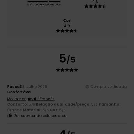
4.5
Muito pequeno
Demasiado grande
Cor
4.9
5
/5
Pascal
13. Julho 2026
Compra verificada
Confortável
Mostrar original - Francês
Conforto
: 5
Relação qualidade/preço
: 5
Tamanho
:
/5
/5
Grande
Material
: 5
Cor
: 5
/5
/5
Eu recomendo este produto