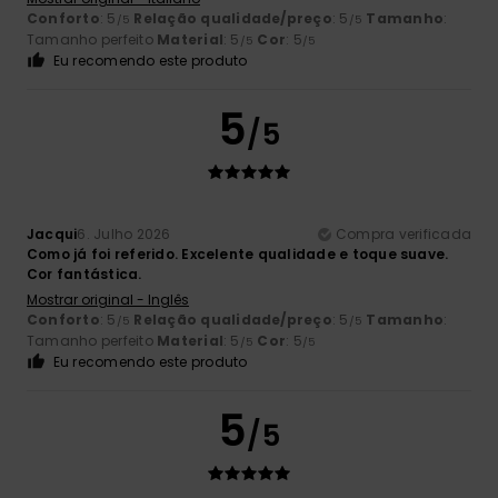
Conforto
: 5
Relação qualidade/preço
: 5
Tamanho
:
/5
/5
Tamanho perfeito
Material
: 5
Cor
: 5
/5
/5
Eu recomendo este produto
5
/5
Jacqui
6. Julho 2026
Compra verificada
Como já foi referido. Excelente qualidade e toque suave.
Cor fantástica.
Mostrar original - Inglês
Conforto
: 5
Relação qualidade/preço
: 5
Tamanho
:
/5
/5
Tamanho perfeito
Material
: 5
Cor
: 5
/5
/5
Eu recomendo este produto
5
/5