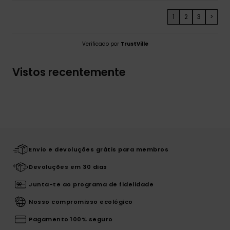
1
2
3
>
Verificado por
TrustVille
Vistos recentemente
Envio e devoluções grátis para membros
Devoluções em 30 dias
Junta-te ao programa de fidelidade
Nosso compromisso ecológico
Pagamento 100% seguro