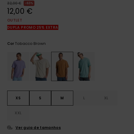
mais
32,00 €
63%
frequentes e o
12,00 €
nosso
formulário de
OUTLET
contacto.
DUPLA PROMO 25% EXTRA
Consultar
as FAQ
Tobacco Brown
Cor
XS
S
M
L
XL
XXL
Ver guia de tamanhos