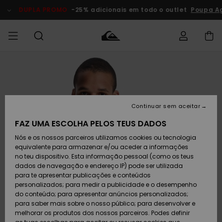
Avançar
para
DUPLA PROMO
-25% adicionais em todo o outlet
Poupa Ag
a
informação
do
produto
Acede à tua
HOMEM
Roupas
Roupas
Shop
Surf Shop
Artigos
Outlet
encomenda
Homem
Neve
Homem
Homem
MENINO
Envio
Acessórios
Acessórios
Artigos
Continuar sem aceitar
recém-
Surf Shop
Outlet
MULHER
chegados
Crianças
Artigos
Criança
FAZ UMA ESCOLHA PELOS TEUS DADOS
Devoluções
Neve
Nós e os nossos parceiros utilizamos cookies ou tecnologia
Calçado e
Calçado e
Criança
equivalente para armazenar e/ou aceder a informações
chinelos
chinelos
SURF
Pagamento
Highlights
Highlights
Outlet
no teu dispositivo. Esta informação pessoal (como os teus
Mulher
dados de navegação e endereço IP) pode ser utilizada
SNOW
Snow Shop
para te apresentar publicações e conteúdos
Cartão
Surfe/água
Surfe/água
Feminino
personalizados; para medir a publicidade e o desempenho
presente
Snow
Community
do conteúdo; para apresentar anúncios personalizados;
DUPLA
para saber mais sobre o nosso público; para desenvolver e
PROMO
melhorar os produtos dos nossos parceiros. Podes definir
Quiksilver
Snow
Neve
Highlights