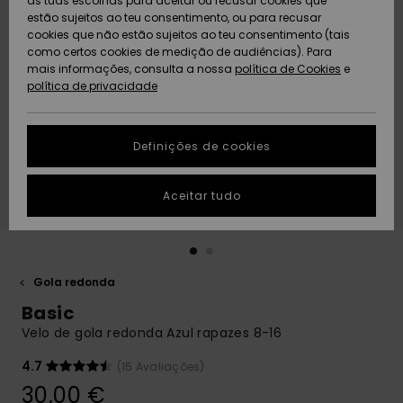
as tuas escolhas para aceitar ou recusar cookies que
Freedom
estão sujeitos ao teu consentimento, ou para recusar
cookies que não estão sujeitos ao teu consentimento (tais
AJUDA
Protecção de
como certos cookies de medição de audiências). Para
Artigos
Artigos
Community
dados
mais informações, consulta a nossa
recém-
recém-
política de Cookies
e
chegados
chegados
política de privacidade
SUSTAINABILITY
Guia de
tamanhos
LOCALIZADOR
Definições de cookies
Coleções
Highlights
DE LOJAS
Inicia uma
Aceitar tudo
CARTÃO
conversa para
PRESENTE
obteres a
resposta mais
rápida à tua
LISTA DE
pergunta.
DESEJO
Gola redonda
Iniciar uma
Basic
conversa
Velo de gola redonda Azul rapazes 8-16
Encontra
respostas
4.7
(15 Avaliações)
para as
30,00 €
perguntas