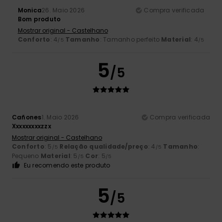
Monica
26. Maio 2026
Compra verificada
Bom produto
Mostrar original - Castelhano
Conforto
: 4
Tamanho
: Tamanho perfeito
Material
: 4
/5
/5
5
/5
Cañones
1. Maio 2026
Compra verificada
Xxxxxxxxxzzx
Mostrar original - Castelhano
Conforto
: 5
Relação qualidade/preço
: 4
Tamanho
:
/5
/5
Pequeno
Material
: 5
Cor
: 5
/5
/5
Eu recomendo este produto
5
/5