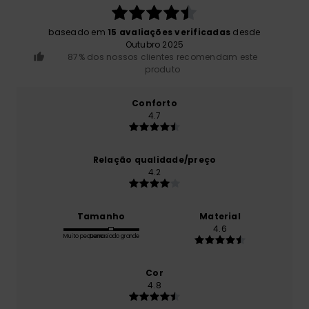
baseado em
15 avaliações verificadas
desde
Outubro 2025
87% dos nossos clientes recomendam este
produto
Conforto
4.7
Relação qualidade/preço
4.2
Tamanho
Material
4.6
Muito pequeno
Demasiado grande
Cor
4.8