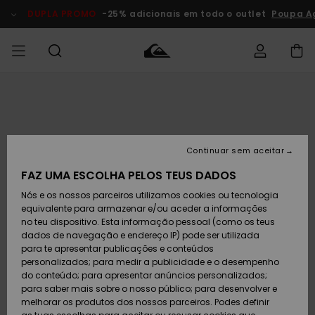
Avançar
para
DUPLA PROMO
-25% adicionais em todo o outlet
Poupa A
a
informação
do
produto
Acede à tua
HOMEM
Roupas
Roupas
Shop
Surf Shop
Artigos
Outlet
encomenda
Homem
Neve
Homem
Homem
MENINO
Envio
Acessórios
Acessórios
Artigos
Continuar sem aceitar
recém-
Surf Shop
Outlet
MULHER
chegados
Crianças
Artigos
Criança
FAZ UMA ESCOLHA PELOS TEUS DADOS
Devoluções
Neve
Nós e os nossos parceiros utilizamos cookies ou tecnologia
Calçado e
Calçado e
Criança
equivalente para armazenar e/ou aceder a informações
chinelos
chinelos
SURF
Pagamento
Highlights
Highlights
Outlet
no teu dispositivo. Esta informação pessoal (como os teus
Mulher
dados de navegação e endereço IP) pode ser utilizada
SNOW
Snow Shop
para te apresentar publicações e conteúdos
Cartão
Surfe/água
Surfe/água
Feminino
personalizados; para medir a publicidade e o desempenho
presente
Snow
Community
do conteúdo; para apresentar anúncios personalizados;
DUPLA
para saber mais sobre o nosso público; para desenvolver e
PROMO
melhorar os produtos dos nossos parceiros. Podes definir
Quiksilver
Snow
Neve
Highlights