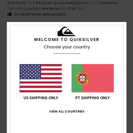
Conforto
: 5
Relação qualidade/preço
: 5
Tamanho
:
/5
/5
Tamanho perfeito
Material
: 5
Cor
: 5
/5
/5
Eu recomendo este produto
5
/5
WELCOME TO QUIKSILVER
Choose your country
Ainhoa
9. Julho 2026
Compra verificada
muito bonito
Mostrar original - Castelhano
Conforto
: 5
Relação qualidade/preço
: 5
Tamanho
:
/5
/5
Demasiado grande
Material
: 5
Cor
: 5
/5
/5
Eu recomendo este produto
US SHIPPING ONLY
PT SHIPPING ONLY
5
/5
VIEW ALL COUNTRIES