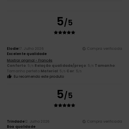
5
/5
Elodie
17. Julho 2026
Compra verificada
Excelente qualidade
Mostrar original - Francês
Conforto
: 5
Relação qualidade/preço
: 5
Tamanho
:
/5
/5
Tamanho perfeito
Material
: 5
Cor
: 5
/5
/5
Eu recomendo este produto
5
/5
Trindade
12. Julho 2026
Compra verificada
Boa qualidade