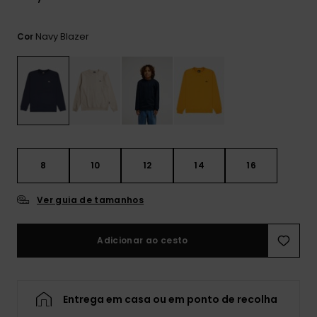
mais
frequentes e o
nosso
Navy Blazer
Cor
formulário de
contacto.
Consultar
as FAQ
8
10
12
14
16
Ver guia de tamanhos
Adicionar ao cesto
Entrega em casa ou em ponto de recolha