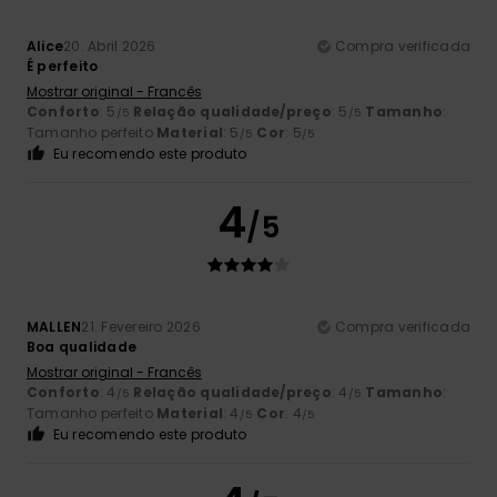
Alice
20. Abril 2026
Compra verificada
É perfeito
Mostrar original - Francês
Conforto
: 5
Relação qualidade/preço
: 5
Tamanho
:
/5
/5
Tamanho perfeito
Material
: 5
Cor
: 5
/5
/5
Eu recomendo este produto
4
/5
MALLEN
21. Fevereiro 2026
Compra verificada
Boa qualidade
Mostrar original - Francês
Conforto
: 4
Relação qualidade/preço
: 4
Tamanho
:
/5
/5
Tamanho perfeito
Material
: 4
Cor
: 4
/5
/5
Eu recomendo este produto