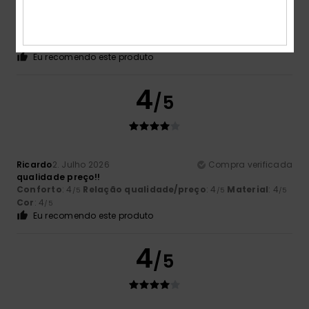
Paula Leandra Ribeiro
8. Julho 2026
Compra verificada
Sweet igual à imagem, pensava que não era cardada
Conforto
: 5
Relação qualidade/preço
: 5
Tamanho
:
/5
/5
Demasiado grande
Material
: 5
Cor
: 5
/5
/5
Eu recomendo este produto
4
/5
Ricardo
2. Julho 2026
Compra verificada
qualidade preço!!
Conforto
: 4
Relação qualidade/preço
: 4
Material
: 4
/5
/5
/5
Cor
: 4
/5
Eu recomendo este produto
4
/5