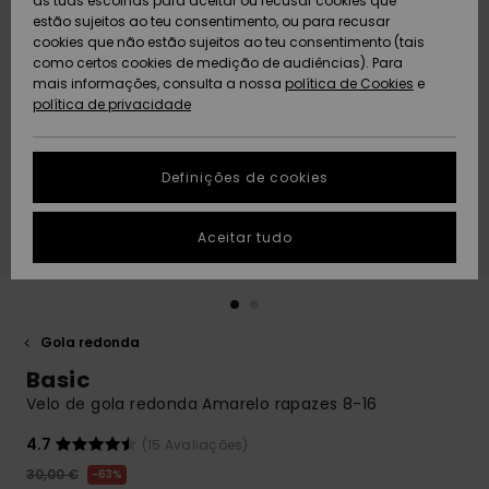
as tuas escolhas para aceitar ou recusar cookies que
Freedom
estão sujeitos ao teu consentimento, ou para recusar
cookies que não estão sujeitos ao teu consentimento (tais
AJUDA
Protecção de
como certos cookies de medição de audiências). Para
Artigos
Artigos
Community
dados
mais informações, consulta a nossa
recém-
recém-
política de Cookies
e
chegados
chegados
política de privacidade
SUSTAINABILITY
Guia de
tamanhos
LOCALIZADOR
Definições de cookies
Coleções
Highlights
DE LOJAS
Inicia uma
Aceitar tudo
CARTÃO
conversa para
PRESENTE
obteres a
resposta mais
rápida à tua
LISTA DE
pergunta.
DESEJO
Gola redonda
Iniciar uma
Basic
conversa
Velo de gola redonda Amarelo rapazes 8-16
Encontra
respostas
4.7
(15 Avaliações)
para as
30,00 €
63%
perguntas