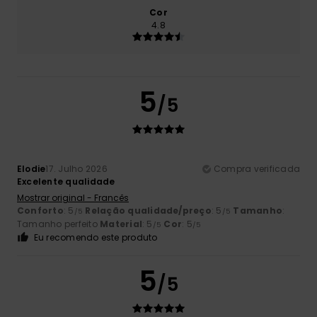
Cor
4.8
5
/5
Elodie
17. Julho 2026
Compra verificada
Excelente qualidade
Mostrar original - Francês
Conforto
: 5
Relação qualidade/preço
: 5
Tamanho
:
/5
/5
Tamanho perfeito
Material
: 5
Cor
: 5
/5
/5
Eu recomendo este produto
5
/5