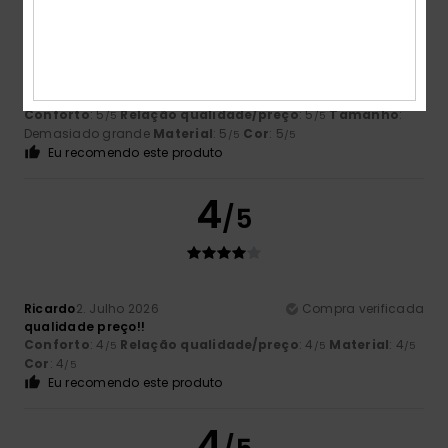
Paula Leandra Ribeiro
8. Julho 2026
Compra verificada
Sweet igual à imagem, pensava que não era cardada
Conforto
: 5
Relação qualidade/preço
: 5
Tamanho
:
/5
/5
Demasiado grande
Material
: 5
Cor
: 5
/5
/5
Eu recomendo este produto
4
/5
Ricardo
2. Julho 2026
Compra verificada
qualidade preço!!
Conforto
: 4
Relação qualidade/preço
: 4
Material
: 4
/5
/5
/5
Cor
: 4
/5
Eu recomendo este produto
4