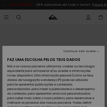
Avançar
para
DUPLA PROMO
-25% adicionais em todo o outlet
Poupa Ag
a
informação
do
produto
Acede à tua
HOMEM
Roupas
Roupas
Shop
Surf Shop
Artigos
Outlet
encomenda
Homem
Neve
Homem
Homem
MENINO
Envio
Acessórios
Acessórios
Artigos
Continuar sem aceitar
recém-
Surf Shop
Outlet
MULHER
chegados
Crianças
Artigos
Criança
FAZ UMA ESCOLHA PELOS TEUS DADOS
Devoluções
Neve
Nós e os nossos parceiros utilizamos cookies ou tecnologia
Calçado e
Calçado e
Criança
equivalente para armazenar e/ou aceder a informações
chinelos
chinelos
SURF
Pagamento
Highlights
Highlights
Outlet
no teu dispositivo. Esta informação pessoal (como os teus
Mulher
dados de navegação e endereço IP) pode ser utilizada
SNOW
Snow Shop
para te apresentar publicações e conteúdos
Cartão
Surfe/água
Surfe/água
Feminino
personalizados; para medir a publicidade e o desempenho
presente
Snow
Community
do conteúdo; para apresentar anúncios personalizados;
DUPLA
para saber mais sobre o nosso público; para desenvolver e
PROMO
melhorar os produtos dos nossos parceiros. Podes definir
Quiksilver
Snow
Neve
Highlights