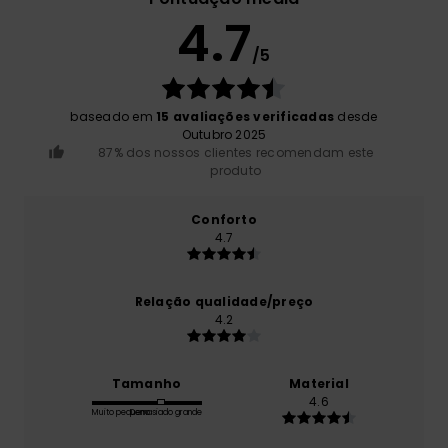
4.7
/5
baseado em
15 avaliações verificadas
desde
Outubro 2025
87% dos nossos clientes recomendam este
produto
Conforto
4.7
Relação qualidade/preço
4.2
Tamanho
Material
4.6
Muito pequeno
Demasiado grande