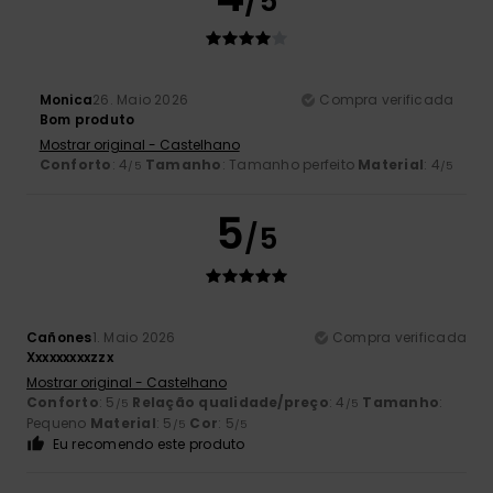
/5
Monica
26. Maio 2026
Compra verificada
Bom produto
Mostrar original - Castelhano
Conforto
: 4
Tamanho
: Tamanho perfeito
Material
: 4
/5
/5
5
/5
Cañones
1. Maio 2026
Compra verificada
Xxxxxxxxxzzx
Mostrar original - Castelhano
Conforto
: 5
Relação qualidade/preço
: 4
Tamanho
:
/5
/5
Pequeno
Material
: 5
Cor
: 5
/5
/5
Eu recomendo este produto