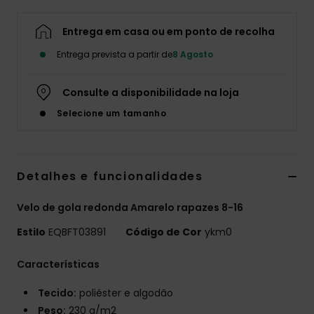
Entrega em casa ou em ponto de recolha
Entrega prevista a partir de
8 Agosto
Consulte a disponibilidade na loja
Selecione um tamanho
Detalhes e funcionalidades
Velo de gola redonda Amarelo rapazes 8-16
Estilo
EQBFT03891
Código de Cor
ykm0
Características
Tecido:
poliéster e algodão
Peso:
230 g/m2