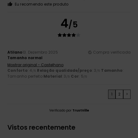
Eu recomendo este produto
4
/5
Atilano
13. Dezembro 2025
Compra verificada
Tamanho normal
Mostrar original - Castelhano
Conforto
: 4
Relação qualidade/preço
: 3
Tamanho
:
/5
/5
Tamanho perfeito
Material
: 3
Cor
: 5
/5
/5
1
2
>
Verificado por
TrustVille
Vistos recentemente