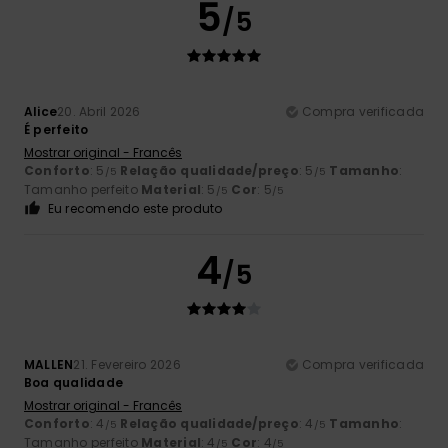
5
/5
Alice
20. Abril 2026
Compra verificada
É perfeito
Mostrar original - Francês
Conforto
: 5
Relação qualidade/preço
: 5
Tamanho
:
/5
/5
Tamanho perfeito
Material
: 5
Cor
: 5
/5
/5
Eu recomendo este produto
4
/5
MALLEN
21. Fevereiro 2026
Compra verificada
Boa qualidade
Mostrar original - Francês
Conforto
: 4
Relação qualidade/preço
: 4
Tamanho
:
/5
/5
Tamanho perfeito
Material
: 4
Cor
: 4
/5
/5