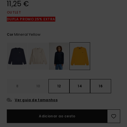
11,25 €
mais
frequentes e o
nosso
OUTLET
formulário de
DUPLA PROMO 25% EXTRA
contacto.
Consultar
Mineral Yellow
Cor
as FAQ
8
10
12
14
16
Ver guia de tamanhos
Adicionar ao cesto