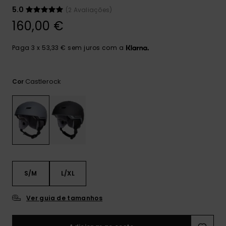
mais
5.0
(2 Avaliações)
frequentes e o
nosso
160,00 €
formulário de
contacto.
Paga 3 x 53,33 € sem juros com a
Consultar
as FAQ
Castlerock
Cor
S/M
L/XL
Ver guia de tamanhos