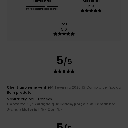
Tamanho
Material
5.0
Muito pequeno
Demasiado grande
Cor
5.0
5
/5
Client anonyme vérifié
14. Fevereiro 2026
Compra verificada
Bom produto
Mostrar original - Francês
Conforto
: 5
Relação qualidade/preço
: 5
Tamanho
:
/5
/5
Grande
Material
: 5
Cor
: 5
/5
/5
5