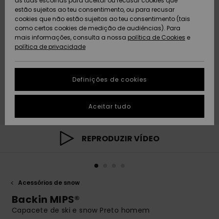
as tuas escolhas para aceitar ou recusar cookies que
Freedom
estão sujeitos ao teu consentimento, ou para recusar
cookies que não estão sujeitos ao teu consentimento (tais
AJUDA
Protecção de
como certos cookies de medição de audiências). Para
Artigos
Artigos
Community
dados
mais informações, consulta a nossa
recém-
recém-
política de Cookies
e
chegados
chegados
política de privacidade
SUSTAINABILITY
Guia de
tamanhos
LOCALIZADOR
Definições de cookies
Coleções
Highlights
DE LOJAS
Inicia uma
Aceitar tudo
CARTÃO
conversa para
PRESENTE
obteres a
resposta mais
rápida à tua
REPRODUZIR VÍDEO
LISTA DE
pergunta.
DESEJO
Iniciar uma
conversa
Acessórios de snow
Encontra
respostas
Backin MIPS®
para as
Capacete de ski e snow Preto homem
perguntas