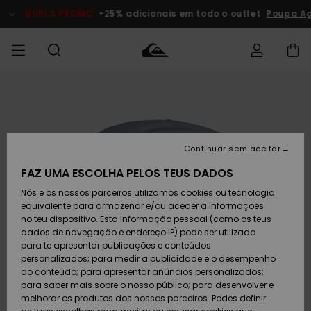
Avançar
para
DUPLA PROMO
-25% adicionais em todo o outlet
Poupa A
a
informação
do
produto
Acede à tua
HOMEM
Roupas
Roupas
Shop
Surf Shop
Artigos
Outlet
encomenda
Homem
Neve
Homem
Homem
MENINO
Envio
Acessórios
Acessórios
Artigos
Continuar sem aceitar
recém-
Surf Shop
Outlet
MULHER
chegados
Crianças
Artigos
Criança
FAZ UMA ESCOLHA PELOS TEUS DADOS
Devoluções
Neve
Nós e os nossos parceiros utilizamos cookies ou tecnologia
Calçado e
Calçado e
Criança
equivalente para armazenar e/ou aceder a informações
chinelos
chinelos
SURF
Pagamento
Highlights
Highlights
Outlet
no teu dispositivo. Esta informação pessoal (como os teus
Mulher
dados de navegação e endereço IP) pode ser utilizada
SNOW
Snow Shop
para te apresentar publicações e conteúdos
Cartão
Surfe/água
Surfe/água
Feminino
personalizados; para medir a publicidade e o desempenho
presente
Snow
Community
do conteúdo; para apresentar anúncios personalizados;
DUPLA
para saber mais sobre o nosso público; para desenvolver e
PROMO
melhorar os produtos dos nossos parceiros. Podes definir
Quiksilver
Snow
Neve
Highlights