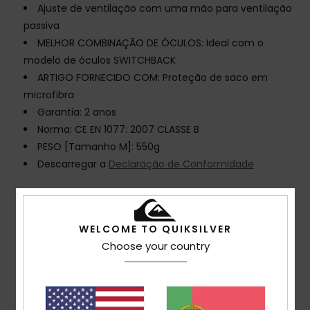
Ajuste de ventilação com uma mão para ventilação
passiva
MELHOR COMBINAÇÃO DE ÓCULOS: Ideal com o
modelo de óculos SWITCHBACK
ARTIGO FORNECIDO COM: Proteção de saco em
microfibra
Garantia: 2 anos
Norma: CE EN 1077: 2007 CLASSE B
PESO [Tamanho M]: 550g
Descarregar a
Declaração de Conformidade
Composição
[Tecido principal] 100% plástico
WELCOME TO QUIKSILVER
Choose your country
Envio& Devoluciones
Avaliações dos clientes