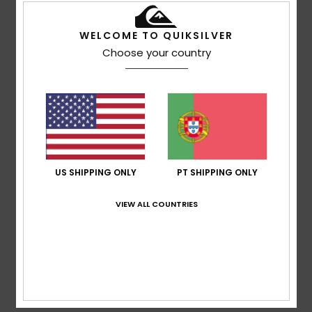
Tamanho
Material
5.0
Muito pequeno
Demasiado grande
WELCOME TO QUIKSILVER
Choose your country
Cor
5.0
5
/5
US SHIPPING ONLY
PT SHIPPING ONLY
VIEW ALL COUNTRIES
Client anonyme vérifié
24. Janeiro 2026
Compra verificada
Adoro esta marca de roupa e o meu filho ainda mais.
Mostrar original - Castelhano
Conforto
: 5
Relação qualidade/preço
: 3
Tamanho
:
/5
/5
Demasiado grande
Material
: 5
Cor
: 5
/5
/5
Eu recomendo este produto