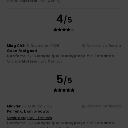
Grande
Material
: 5
Cor
: 5
/5
/5
4
/5
Ming Chih
18. Novembro 2025
Compra verificada
Good feel good
Conforto
: 5
Relação qualidade/preço
: 5
Tamanho
:
/5
/5
Grande
Material
: 5
Cor
: 5
/5
/5
5
/5
Mickael
25. Outubro 2025
Compra verificada
Perfeito, bom produto
Mostrar original - Francês
Conforto
: 5
Relação qualidade/preço
: 5
Tamanho
:
/5
/5