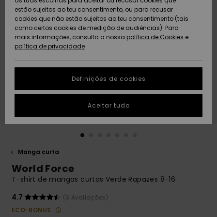
as tuas escolhas para aceitar ou recusar cookies que
Freedom
estão sujeitos ao teu consentimento, ou para recusar
cookies que não estão sujeitos ao teu consentimento (tais
AJUDA
Protecção de
como certos cookies de medição de audiências). Para
Artigos
Artigos
Community
dados
mais informações, consulta a nossa
recém-
recém-
política de Cookies
e
chegados
chegados
política de privacidade
SUSTAINABILITY
Guia de
tamanhos
LOCALIZADOR
Definições de cookies
Coleções
Highlights
DE LOJAS
Inicia uma
Aceitar tudo
CARTÃO
conversa para
PRESENTE
obteres a
resposta mais
rápida à tua
LISTA DE
pergunta.
DESEJO
Manga curta
Iniciar uma
World Force
conversa
T-shirt de mangas curtas Verde Rapazes 8-16
Encontra
respostas
4.7
(6 Avaliações)
para as
ECO-BONUS
perguntas