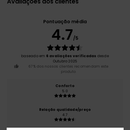
Avaliações dos clientes
Pontuação média
4.7
/5
baseado em
6 avaliações verificadas
desde
Outubro 2025
67% dos nossos clientes recomendam este
produto
Conforto
5.0
Relação qualidade/preço
4.7