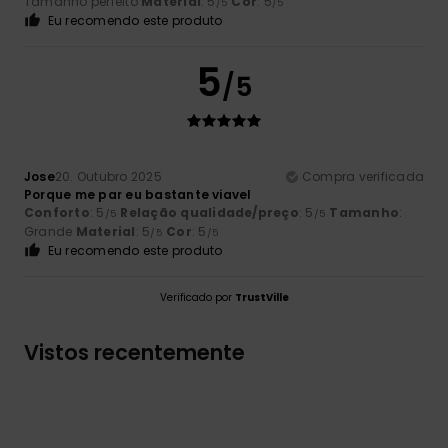
Tamanho perfeito
Material
: 5
Cor
: 5
/5
/5
Eu recomendo este produto
5
/5
Jose
20. Outubro 2025
Compra verificada
Porque me par eu bastante viavel
Conforto
: 5
Relação qualidade/preço
: 5
Tamanho
:
/5
/5
Grande
Material
: 5
Cor
: 5
/5
/5
Eu recomendo este produto
Verificado por
TrustVille
Vistos recentemente