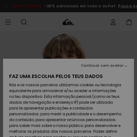
Avançar
para
DUPLA PROMO
-25% adicionais em todo o outlet
Poupa Ag
a
informação
do
produto
Acede à tua
HOMEM
Roupas
Roupas
Shop
Surf Shop
Artigos
Outlet
encomenda
Homem
Neve
Homem
Homem
MENINO
Envio
Acessórios
Acessórios
Artigos
Continuar sem aceitar
recém-
Surf Shop
Outlet
MULHER
chegados
Crianças
Artigos
Criança
FAZ UMA ESCOLHA PELOS TEUS DADOS
Devoluções
Neve
Nós e os nossos parceiros utilizamos cookies ou tecnologia
Calçado e
Calçado e
Criança
equivalente para armazenar e/ou aceder a informações
chinelos
chinelos
SURF
Pagamento
Highlights
Highlights
Outlet
no teu dispositivo. Esta informação pessoal (como os teus
Mulher
dados de navegação e endereço IP) pode ser utilizada
SNOW
Snow Shop
para te apresentar publicações e conteúdos
Cartão
Surfe/água
Surfe/água
Feminino
personalizados; para medir a publicidade e o desempenho
presente
Snow
Community
do conteúdo; para apresentar anúncios personalizados;
DUPLA
para saber mais sobre o nosso público; para desenvolver e
PROMO
melhorar os produtos dos nossos parceiros. Podes definir
Quiksilver
Snow
Neve
Highlights