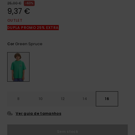
mais
25,00 €
63%
frequentes e o
9,37 €
nosso
formulário de
OUTLET
contacto.
DUPLA PROMO 25% EXTRA
Consultar
as FAQ
Green Spruce
Cor
8
10
12
14
16
Ver guia de tamanhos
Sem stock