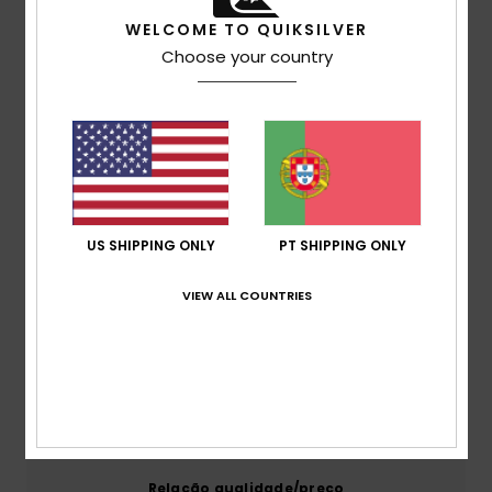
WELCOME TO QUIKSILVER
Choose your country
Avaliações dos clientes
Pontuação média
4.0
/5
US SHIPPING ONLY
PT SHIPPING ONLY
baseado em
1 avaliações verificadas
desde Junho
VIEW ALL COUNTRIES
2026
100% dos nossos clientes recomendam este
produto
Conforto
5.0
Relação qualidade/preço