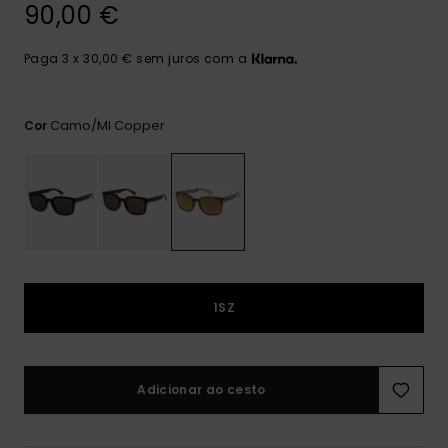
mais
90,00 €
frequentes e o
nosso
Paga 3 x 30,00 € sem juros com a
formulário de
contacto.
Consultar
Camo/ml Copper
Cor
as FAQ
1SZ
Adicionar ao cesto