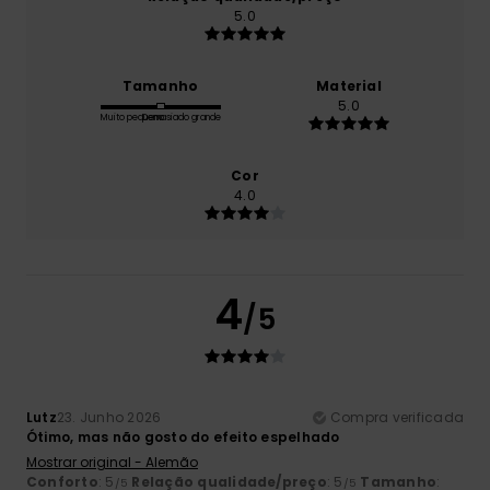
5.0
Tamanho
Material
5.0
Muito pequeno
Demasiado grande
Cor
4.0
4
/5
Lutz
23. Junho 2026
Compra verificada
Ótimo, mas não gosto do efeito espelhado
Mostrar original - Alemão
Conforto
: 5
Relação qualidade/preço
: 5
Tamanho
:
/5
/5