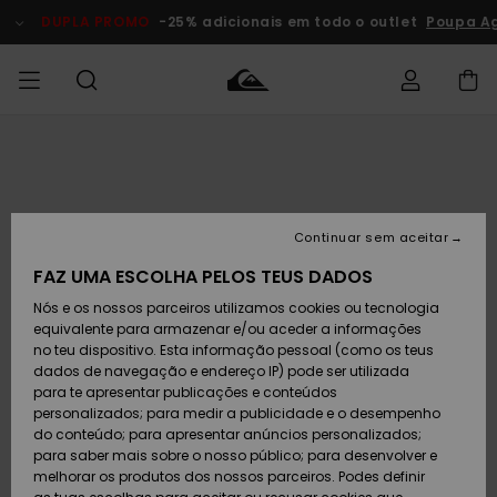
Avançar
para
DUPLA PROMO
-25% adicionais em todo o outlet
Poupa A
a
informação
do
produto
Acede à tua
HOMEM
Roupas
Roupas
Shop
Surf Shop
Artigos
Outlet
encomenda
Homem
Neve
Homem
Homem
MENINO
Envio
Acessórios
Acessórios
Artigos
Continuar sem aceitar
recém-
Surf Shop
Outlet
MULHER
chegados
Crianças
Artigos
Criança
FAZ UMA ESCOLHA PELOS TEUS DADOS
Devoluções
Neve
Nós e os nossos parceiros utilizamos cookies ou tecnologia
Calçado e
Calçado e
Criança
equivalente para armazenar e/ou aceder a informações
chinelos
chinelos
SURF
Pagamento
Highlights
Highlights
Outlet
no teu dispositivo. Esta informação pessoal (como os teus
Mulher
dados de navegação e endereço IP) pode ser utilizada
SNOW
Snow Shop
para te apresentar publicações e conteúdos
Cartão
Surfe/água
Surfe/água
Feminino
personalizados; para medir a publicidade e o desempenho
presente
Snow
Community
do conteúdo; para apresentar anúncios personalizados;
DUPLA
para saber mais sobre o nosso público; para desenvolver e
PROMO
melhorar os produtos dos nossos parceiros. Podes definir
Quiksilver
Snow
Neve
Highlights