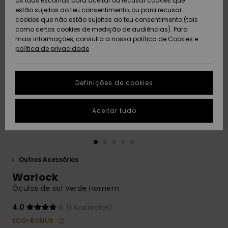
as tuas escolhas para aceitar ou recusar cookies que
Freedom
estão sujeitos ao teu consentimento, ou para recusar
cookies que não estão sujeitos ao teu consentimento (tais
AJUDA
Protecção de
como certos cookies de medição de audiências). Para
Artigos
Artigos
Community
dados
mais informações, consulta a nossa
recém-
recém-
política de Cookies
e
chegados
chegados
política de privacidade
SUSTAINABILITY
Guia de
tamanhos
LOCALIZADOR
Definições de cookies
Coleções
Highlights
DE LOJAS
Inicia uma
Aceitar tudo
CARTÃO
conversa para
PRESENTE
obteres a
resposta mais
rápida à tua
LISTA DE
pergunta.
DESEJO
Outros Acessórios
Iniciar uma
Warlock
conversa
Óculos de sol Verde Homem
Encontra
respostas
4.0
(1 Avaliações)
para as
ECO-BONUS
perguntas