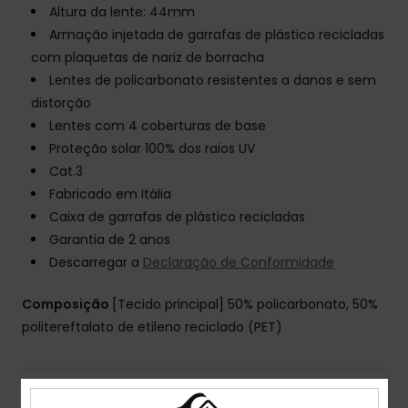
Altura da lente: 44mm
Armação injetada de garrafas de plástico recicladas
com plaquetas de nariz de borracha
Lentes de policarbonato resistentes a danos e sem
distorção
Lentes com 4 coberturas de base
Proteção solar 100% dos raios UV
Cat.3
Fabricado em Itália
Caixa de garrafas de plástico recicladas
Garantia de 2 anos
Descarregar a
Declaração de Conformidade
Composição
[Tecido principal] 50% policarbonato, 50%
politereftalato de etileno reciclado (PET)
Envio& Devoluciones