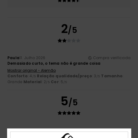
2
/5
Paula
11. Julho 2026
Compra verificada
Demasiado curto, o tema não é grande coisa
Mostrar original - Alemão
Conforto
: 4
Relação qualidade/preço
: 3
Tamanho
:
/5
/5
Grande
Material
: 2
Cor
: 5
/5
/5
5
/5
Beatriz
7. Julho 2026
Compra verificada
Super confortáveis