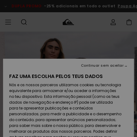
Avançar
para
DUPLA PROMO
-25% adicionais em todo o outlet
Poupa A
a
informação
do
produto
Acede à tua
HOMEM
Roupas
Roupas
Shop
Surf Shop
Artigos
Outlet
encomenda
Homem
Neve
Homem
Homem
MENINO
Envio
Acessórios
Acessórios
Artigos
Continuar sem aceitar
recém-
Surf Shop
Outlet
MULHER
chegados
Crianças
Artigos
Criança
FAZ UMA ESCOLHA PELOS TEUS DADOS
Devoluções
Neve
Nós e os nossos parceiros utilizamos cookies ou tecnologia
Calçado e
Calçado e
Criança
equivalente para armazenar e/ou aceder a informações
chinelos
chinelos
SURF
Pagamento
Highlights
Highlights
Outlet
no teu dispositivo. Esta informação pessoal (como os teus
Mulher
dados de navegação e endereço IP) pode ser utilizada
SNOW
Snow Shop
para te apresentar publicações e conteúdos
Cartão
Surfe/água
Surfe/água
Feminino
personalizados; para medir a publicidade e o desempenho
presente
Snow
Community
do conteúdo; para apresentar anúncios personalizados;
DUPLA
para saber mais sobre o nosso público; para desenvolver e
PROMO
melhorar os produtos dos nossos parceiros. Podes definir
Quiksilver
Snow
Neve
Highlights