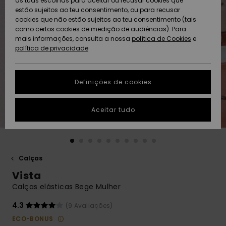
as tuas escolhas para aceitar ou recusar cookies que
Freedom
estão sujeitos ao teu consentimento, ou para recusar
cookies que não estão sujeitos ao teu consentimento (tais
AJUDA
Protecção de
como certos cookies de medição de audiências). Para
Artigos
Artigos
Community
dados
mais informações, consulta a nossa
recém-
recém-
política de Cookies
e
chegados
chegados
política de privacidade
SUSTAINABILITY
Guia de
tamanhos
LOCALIZADOR
Definições de cookies
Coleções
Highlights
DE LOJAS
Inicia uma
Aceitar tudo
CARTÃO
conversa para
PRESENTE
obteres a
resposta mais
rápida à tua
LISTA DE
pergunta.
DESEJO
Calças
Iniciar uma
Vista
conversa
Calças elásticas Bege Mulher
Encontra
respostas
4.3
(9 Avaliações)
para as
ECO-BONUS
perguntas