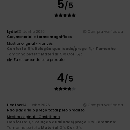
5
/5
Lydie
30. Junho 2026
Compra verificada
Cor, material e forma magníficos
Mostrar original - Francês
Conforto
: 5
Relação qualidade/preço
: 5
Tamanho
:
/5
/5
Tamanho perfeito
Material
: 5
Cor
: 5
/5
/5
Eu recomendo este produto
4
/5
Heather
14. Junho 2026
Compra verificada
Não pagaria o preço total pelo produto
Mostrar original - Castelhano
Conforto
: 3
Relação qualidade/preço
: 3
Tamanho
:
/5
/5
Tamanho perfeito
Material
: 3
Cor
: 3
/5
/5