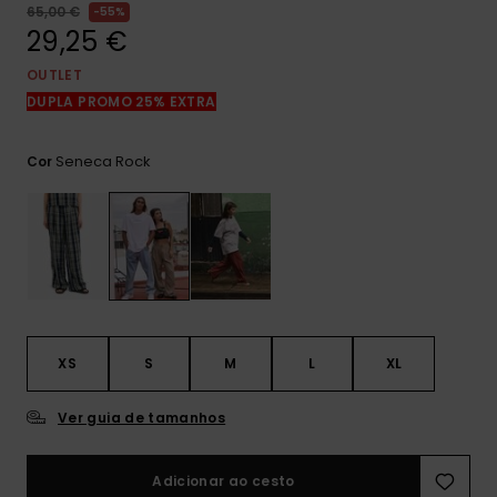
mais
65,00 €
55%
frequentes e o
29,25 €
nosso
formulário de
OUTLET
contacto.
DUPLA PROMO 25% EXTRA
Consultar
as FAQ
Seneca Rock
Cor
XS
S
M
L
XL
Ver guia de tamanhos
Adicionar ao cesto