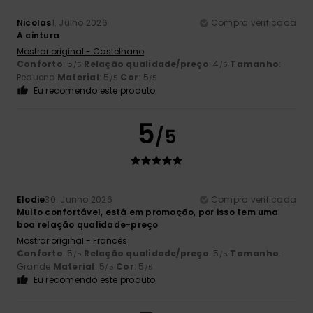
Nicolas
1. Julho 2026
Compra verificada
A cintura
Mostrar original - Castelhano
Conforto
: 5
Relação qualidade/preço
: 4
Tamanho
:
/5
/5
Pequeno
Material
: 5
Cor
: 5
/5
/5
Eu recomendo este produto
5
/5
Elodie
30. Junho 2026
Compra verificada
Muito confortável, está em promoção, por isso tem uma
boa relação qualidade-preço
Mostrar original - Francês
Conforto
: 5
Relação qualidade/preço
: 5
Tamanho
:
/5
/5
Grande
Material
: 5
Cor
: 5
/5
/5
Eu recomendo este produto