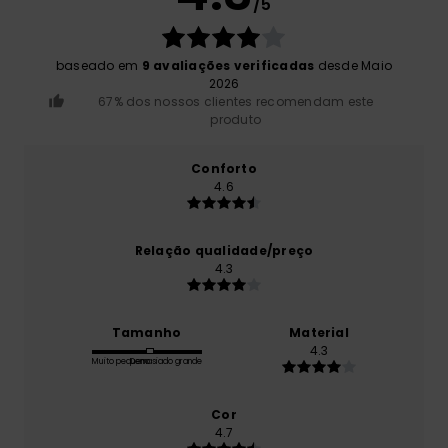
/5
baseado em
9 avaliações verificadas
desde Maio
2026
67% dos nossos clientes recomendam este
produto
Conforto
4.6
Relação qualidade/preço
4.3
Tamanho
Material
4.3
Muito pequeno
Demasiado grande
Cor
4.7