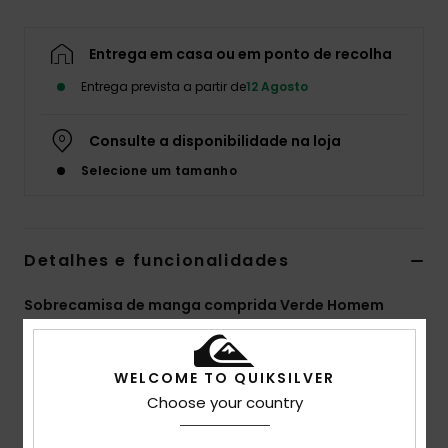
Entrega em casa ou em ponto de recolha
Entrega prevista a partir de
12 Agosto
Consulte a disponibilidade na loja
Selecione um tamanho
Detalhes e funcionalidades
Sobrecamisa de manga comprida Verde Homem
Estilo
EQYWT04711
Código de Cor
cre0
WELCOME TO QUIKSILVER
Características
Choose your country
Tecido:
100% flanela de algodão BCI [175 g/m2]