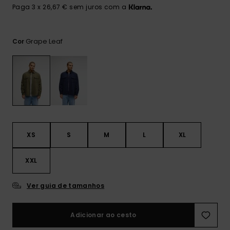
mais
Paga 3 x 26,67 € sem juros com a
frequentes e o
nosso
formulário de
contacto.
Grape Leaf
Cor
Consultar
as FAQ
XS
S
M
L
XL
XXL
Ver guia de tamanhos
Adicionar ao cesto