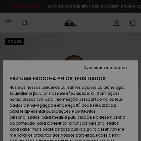
Avançar
para
DUPLA PROMO
-25% adicionais em todo o outlet
Poupa Ag
a
informação
do
produto
NOVO!
Acede à tua
HOMEM
Roupas
Roupas
Shop
Surf Shop
Artigos
Outlet
encomenda
Homem
Neve
Homem
Homem
MENINO
Envio
Acessórios
Acessórios
Artigos
Continuar sem aceitar
recém-
Surf Shop
Outlet
MULHER
chegados
Crianças
Artigos
Criança
FAZ UMA ESCOLHA PELOS TEUS DADOS
Devoluções
Neve
Nós e os nossos parceiros utilizamos cookies ou tecnologia
Calçado e
Calçado e
Criança
equivalente para armazenar e/ou aceder a informações
chinelos
chinelos
SURF
Pagamento
Highlights
Highlights
Outlet
no teu dispositivo. Esta informação pessoal (como os teus
Mulher
dados de navegação e endereço IP) pode ser utilizada
SNOW
Snow Shop
para te apresentar publicações e conteúdos
Cartão
Surfe/água
Surfe/água
Feminino
personalizados; para medir a publicidade e o desempenho
presente
Snow
Community
do conteúdo; para apresentar anúncios personalizados;
DUPLA
para saber mais sobre o nosso público; para desenvolver e
PROMO
melhorar os produtos dos nossos parceiros. Podes definir
Quiksilver
Snow
Neve
Highlights