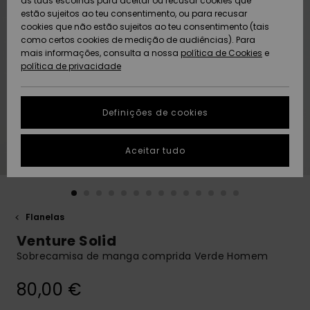
as tuas escolhas para aceitar ou recusar cookies que
Freedom
estão sujeitos ao teu consentimento, ou para recusar
cookies que não estão sujeitos ao teu consentimento (tais
AJUDA
Protecção de
como certos cookies de medição de audiências). Para
Artigos
Artigos
Community
dados
mais informações, consulta a nossa
recém-
recém-
política de Cookies
e
chegados
chegados
política de privacidade
SUSTAINABILITY
Guia de
tamanhos
LOCALIZADOR
Definições de cookies
Coleções
Highlights
DE LOJAS
Inicia uma
Aceitar tudo
CARTÃO
conversa para
PRESENTE
obteres a
resposta mais
rápida à tua
LISTA DE
pergunta.
DESEJO
Flanelas
Iniciar uma
Venture Solid
conversa
Sobrecamisa de manga comprida Verde Homem
Encontra
respostas
80,00 €
para as
perguntas