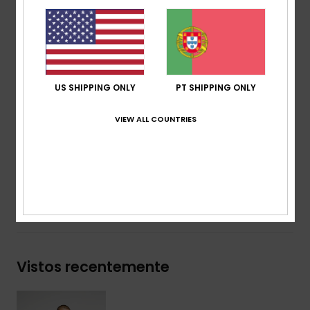
Forro:
forro de sherpa
Corte:
extra oversized
Fecho:
botão frontal
Bolsos:
dois bolsos no peito, bolsos embutidos na
cintura.
US SHIPPING ONLY
PT SHIPPING ONLY
Lavagem:
lavagem da peça com amaciador
Detalhes:
botões reciclados
VIEW ALL COUNTRIES
Etiqueta da marca:
pacote de etiquetas Quiksilver
Composição
[Tecido principal] 100% algodão
Envio& Devoluciones
Vistos recentemente