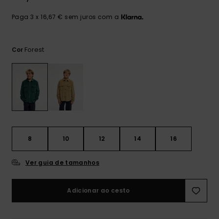
mais
frequentes e o
Paga 3 x 16,67 € sem juros com a
nosso
formulário de
contacto.
Forest
Cor
Consultar
as FAQ
8
10
12
14
16
Ver guia de tamanhos
Adicionar ao cesto