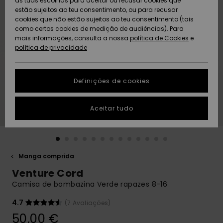
as tuas escolhas para aceitar ou recusar cookies que
Freedom
estão sujeitos ao teu consentimento, ou para recusar
cookies que não estão sujeitos ao teu consentimento (tais
AJUDA
Protecção de
como certos cookies de medição de audiências). Para
Artigos
Artigos
Community
dados
mais informações, consulta a nossa
recém-
recém-
política de Cookies
e
chegados
chegados
política de privacidade
SUSTAINABILITY
Guia de
tamanhos
LOCALIZADOR
Definições de cookies
Coleções
Highlights
DE LOJAS
Inicia uma
Aceitar tudo
CARTÃO
conversa para
PRESENTE
obteres a
resposta mais
rápida à tua
LISTA DE
pergunta.
DESEJO
Manga comprida
Iniciar uma
Venture Cord
conversa
Camisa de bombazina Verde rapazes 8-16
Encontra
respostas
4.7
(7 Avaliações)
para as
50,00 €
perguntas