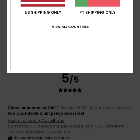
US SHIPPING ONLY
PT SHIPPING ONLY
Client anonyme vérifié
11. Março 2026
Compra verificada
VIEW ALL COUNTRIES
Belo corte, tamanho perfeito e boa relação
qualidade/preço
Mostrar original - Francês
Conforto
: 5
Relação qualidade/preço
: 5
Tamanho
:
/5
/5
Tamanho perfeito
Material
: 5
/5
Eu recomendo este produto
5
/5
Client anonyme vérifié
27. Janeiro 2026
Compra verificada
Boa qualidade a um preço acessível
Mostrar original - Castelhano
Conforto
: 5
Relação qualidade/preço
: 5
Tamanho
:
/5
/5
Pequeno
Material
: 5
Cor
: 5
/5
/5
Eu recomendo este produto