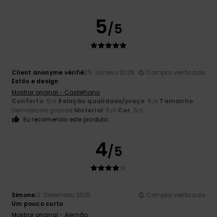
5
/5
Client anonyme vérifié
25. Janeiro 2026
Compra verificada
Estilo e design
Mostrar original - Castelhano
Conforto
: 5
Relação qualidade/preço
: 5
Tamanho
:
/5
/5
Demasiado grande
Material
: 5
Cor
: 5
/5
/5
Eu recomendo este produto
4
/5
Simone
12. Dezembro 2025
Compra verificada
Um pouco curto
Mostrar original - Alemão