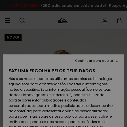
Avançar
para
DUPLA PROMO
-25% adicionais em todo o outlet
Poupa A
a
informação
do
produto
NOVO!
Acede à tua
HOMEM
Roupas
Roupas
Shop
Surf Shop
Artigos
Outlet
encomenda
Homem
Neve
Homem
Homem
MENINO
Envio
Acessórios
Acessórios
Artigos
Continuar sem aceitar
recém-
Surf Shop
Outlet
MULHER
chegados
Crianças
Artigos
Criança
FAZ UMA ESCOLHA PELOS TEUS DADOS
Devoluções
Neve
Nós e os nossos parceiros utilizamos cookies ou tecnologia
Calçado e
Calçado e
Criança
equivalente para armazenar e/ou aceder a informações
chinelos
chinelos
SURF
Pagamento
Highlights
Highlights
Outlet
no teu dispositivo. Esta informação pessoal (como os teus
Mulher
dados de navegação e endereço IP) pode ser utilizada
SNOW
Snow Shop
para te apresentar publicações e conteúdos
Cartão
Surfe/água
Surfe/água
Feminino
personalizados; para medir a publicidade e o desempenho
presente
Snow
Community
do conteúdo; para apresentar anúncios personalizados;
DUPLA
para saber mais sobre o nosso público; para desenvolver e
PROMO
melhorar os produtos dos nossos parceiros. Podes definir
Quiksilver
Snow
Neve
Highlights