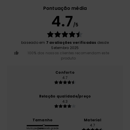
Pontuação média
4.7
/5
baseado em
7 avaliações verificadas
desde
Setembro 2025
100% dos nossos clientes recomendam este
produto
Conforto
4.7
Relação qualidade/preço
4.3
Tamanho
Material
4.7
Muito pequeno
Demasiado grande