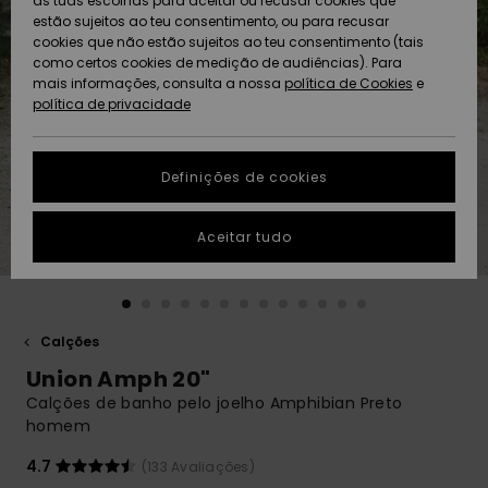
as tuas escolhas para aceitar ou recusar cookies que
Freedom
estão sujeitos ao teu consentimento, ou para recusar
cookies que não estão sujeitos ao teu consentimento (tais
AJUDA
Protecção de
como certos cookies de medição de audiências). Para
Artigos
Artigos
Community
dados
mais informações, consulta a nossa
recém-
recém-
política de Cookies
e
chegados
chegados
política de privacidade
SUSTAINABILITY
Guia de
tamanhos
LOCALIZADOR
Definições de cookies
Coleções
Highlights
DE LOJAS
Inicia uma
Aceitar tudo
CARTÃO
conversa para
PRESENTE
obteres a
resposta mais
rápida à tua
LISTA DE
pergunta.
DESEJO
Calções
Iniciar uma
Union Amph 20"
conversa
Calções de banho pelo joelho Amphibian Preto
Encontra
homem
respostas
para as
4.7
(133 Avaliações)
perguntas