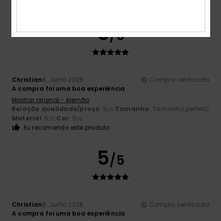
Eu recomendo este produto
5
/5
Christian
8. Julho 2026
Compra verificada
A compra foi uma boa experiência
Mostrar original - Alemão
Relação qualidade/preço
: 5
Tamanho
: Tamanho perfeito
/5
Material
: 5
Cor
: 5
/5
/5
Eu recomendo este produto
5
/5
Christian
8. Julho 2026
Compra verificada
A compra foi uma boa experiência