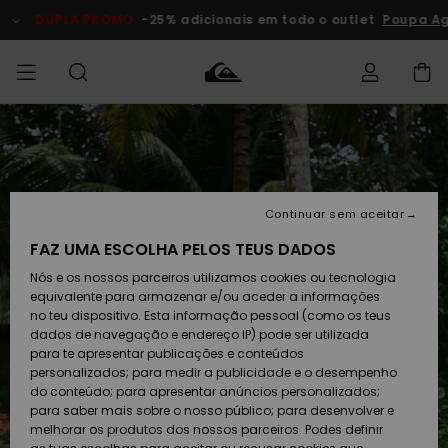
Avançar
para
DUPLA PROMO
-25% adicionais em todo o outlet
Poupa Ago
a
informação
do
produto
Acede à tua
HOMEM
Roupas
Roupas
Shop
Surf Shop
Artigos
Outlet
encomenda
Homem
Neve
Homem
Homem
MENINO
Envio
Acessórios
Acessórios
Artigos
Continuar sem aceitar
recém-
Surf Shop
Outlet
MULHER
chegados
Crianças
Artigos
Criança
FAZ UMA ESCOLHA PELOS TEUS DADOS
Devoluções
Neve
Nós e os nossos parceiros utilizamos cookies ou tecnologia
Calçado e
Calçado e
Criança
equivalente para armazenar e/ou aceder a informações
chinelos
chinelos
SURF
Pagamento
Highlights
Highlights
Outlet
no teu dispositivo. Esta informação pessoal (como os teus
Mulher
dados de navegação e endereço IP) pode ser utilizada
SNOW
Snow Shop
para te apresentar publicações e conteúdos
Cartão
Surfe/água
Surfe/água
Feminino
personalizados; para medir a publicidade e o desempenho
presente
Snow
Community
do conteúdo; para apresentar anúncios personalizados;
DUPLA
para saber mais sobre o nosso público; para desenvolver e
PROMO
melhorar os produtos dos nossos parceiros. Podes definir
Quiksilver
Snow
Neve
Highlights