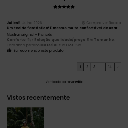
Julien
5. Julho 2026
Compra verificada
Um tecido fantástico! É mesmo muito confortável de usar
Mostrar original - Francês
Conforto
: 5
Relação qualidade/preço
: 5
Tamanho
:
/5
/5
Tamanho perfeito
Material
: 5
Cor
: 5
/5
/5
Eu recomendo este produto
1
2
3
...
14
>
Verificado por
TrustVille
Vistos recentemente