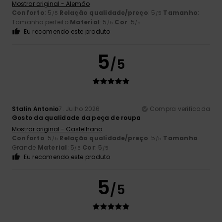
Mostrar original - Alemão
Conforto
: 5
Relação qualidade/preço
: 5
Tamanho
:
/5
/5
Tamanho perfeito
Material
: 5
Cor
: 5
/5
/5
Eu recomendo este produto
5
/5
Stalin Antonio
7. Julho 2026
Compra verificada
Gosto da qualidade da peça de roupa
Mostrar original - Castelhano
Conforto
: 5
Relação qualidade/preço
: 5
Tamanho
:
/5
/5
Grande
Material
: 5
Cor
: 5
/5
/5
Eu recomendo este produto
5
/5