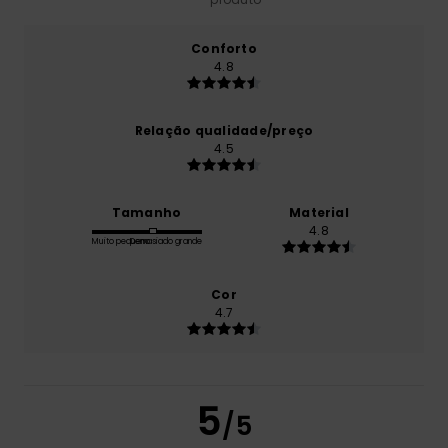
Conforto
4.8
Relação qualidade/preço
4.5
Tamanho
Material
4.8
Muito pequeno
Demasiado grande
Cor
4.7
5
/5