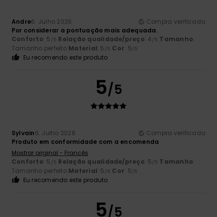
Andre
6. Julho 2026
Compra verificada
Por considerar a pontuação mais adequada.
Conforto
: 5
Relação qualidade/preço
: 4
Tamanho
:
/5
/5
Tamanho perfeito
Material
: 5
Cor
: 5
/5
/5
Eu recomendo este produto
5
/5
Sylvain
6. Julho 2026
Compra verificada
Produto em conformidade com a encomenda
Mostrar original - Francês
Conforto
: 5
Relação qualidade/preço
: 5
Tamanho
:
/5
/5
Tamanho perfeito
Material
: 5
Cor
: 5
/5
/5
Eu recomendo este produto
5
/5