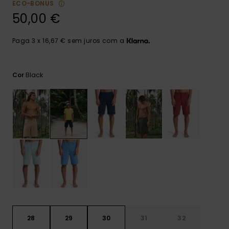
ECO-BONUS
mais
frequentes e o
50,00 €
nosso
formulário de
contacto.
Paga 3 x 16,67 € sem juros com a
Consultar
as FAQ
Black
Cor
28
29
30
31
32