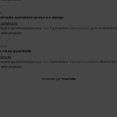
6
 relação qualidade-preço e o design
 Castelhano
lação qualidade/preço
: 5
Tamanho
: Demasiado grande
Materia
/5
este produto
2026
o e boa qualidade
 Francês
lação qualidade/preço
: 5
Tamanho
: Tamanho perfeito
Material
/5
este produto
Verificado por
TrustVille