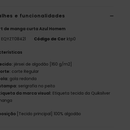
alhes e funcionalidades
rt de manga curta Azul Homem
o
EQYZT08421
Código de Cor
ktp0
terísticas
ecido:
jérsei de algodão [160 g/m2]
orte:
corte Regular
ola:
gola redonda
stampa:
serigrafia no peito
tiqueta da marca visual:
Etiqueta tecida da Quiksilver
manga
osição
[Tecido principal] 100% algodão