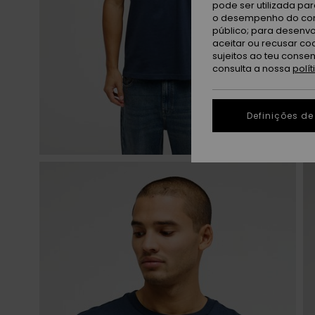
pode ser utilizada pa
o desempenho do cont
público; para desenvo
aceitar ou recusar co
sujeitos ao teu conse
consulta a nossa
polí
Definições de