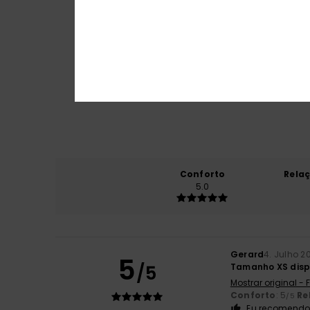
Conforto
Rela
5.0
Gerard
4. Julho 2
5
/5
Tamanho XS disp
Mostrar original -
Conforto
: 5
Re
/5
Eu recomendo 