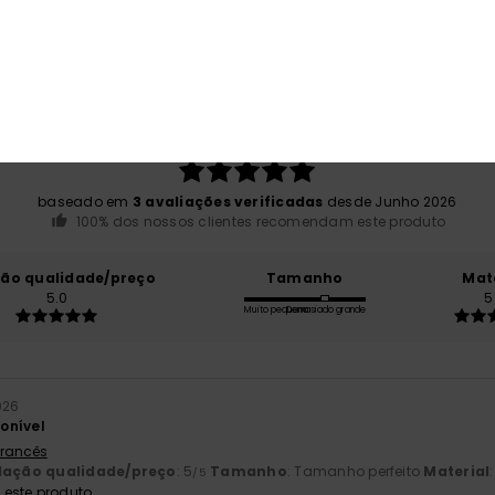
Pontuação média
5.0
/5
baseado em
3 avaliações verificadas
desde Junho 2026
100% dos nossos clientes recomendam este produto
ção qualidade/preço
Tamanho
Mat
5.0
5
Muito pequeno
Demasiado grande
026
onível
 Francês
lação qualidade/preço
: 5
Tamanho
: Tamanho perfeito
Material
/5
este produto