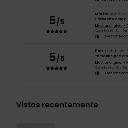
Marta
1. Julho 202
5
/5
Satisfeito com a
Mostrar original -
Conforto
: 5
Re
/5
Eu recomendo 
Patrick
14. Junho 
5
/5
tamanho perfeit
Mostrar original -
Conforto
: 5
Re
/5
Eu recomendo 
Vistos recentemente