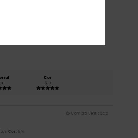
erial
Cor
.0
5.0
Compra verificada
: 5
Cor
: 5
/5
/5