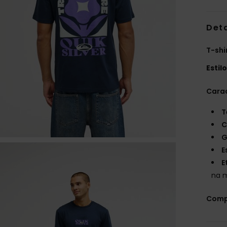
Det
T-shi
Estil
Carac
T
C
G
E
E
na 
Comp