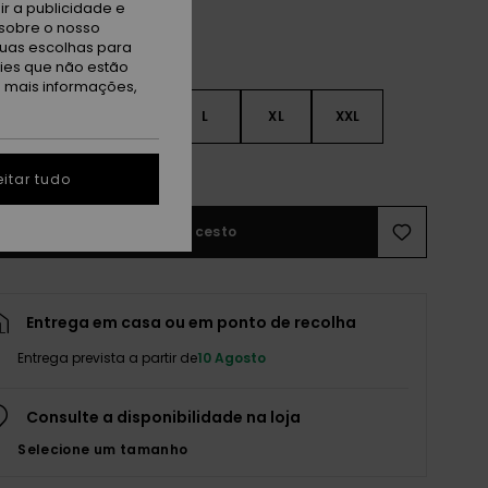
r a publicidade e
sobre o nosso
tuas escolhas para
kies que não estão
a mais informações,
S
S
M
L
XL
XXL
r guia de tamanhos
itar tudo
Adicionar ao cesto
Entrega em casa ou em ponto de recolha
Entrega prevista a partir de
10 Agosto
Consulte a disponibilidade na loja
Selecione um tamanho