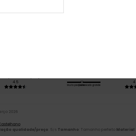
Pontuação média
4.6
/5
baseado em
5 avaliações verificadas
desde Outubro 2025
60% dos nossos clientes recomendam este produto
ção qualidade/preço
Tamanho
Mat
4.5
4
Muito pequeno
Demasiado grande
arço 2026
 Castelhano
lação qualidade/preço
: 5
Tamanho
: Tamanho perfeito
Material
/5