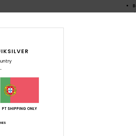
B
mate
inte
Comp
IKSILVER
Env
untry
PT SHIPPING ONLY
IES