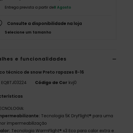
Entrega prevista a partir de
8 Agosto
Consulte a disponibilidade na loja
Selecione um tamanho
alhes e funcionalidades
o técnico de snow Preto rapazes 8-16
o
EQBTJ03224
Código de Cor
kvj0
terísticas
ECNOLOGIA:
mpermeabilizante:
Tecnologia 5K DryFlight® para uma
hor impermeabilização
alor:
Tecnologia WarmFlight® x3 Eco para calor extra e