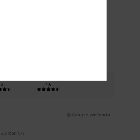
erial
Cor
.6
4.6
Compra verificada
: 5
Cor
: 5
/5
/5