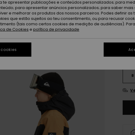
OUTL
ra te apresentar publicações e conteúdos personalizados; para medi
eúdo; para apresentar anúncios personalizados; para saber mais 
DUPLA
lver e melhorar os produtos dos nossos parceiros. Podes definir as 
okies que estão sujeitos ao teu consentimento, ou para recusar coo
ntimento (tais como certos cookies de medição de audiências). Par
Tr
Cor
tica de Cookies
e
política de privacidade
 cookies
Ace
8
Ve