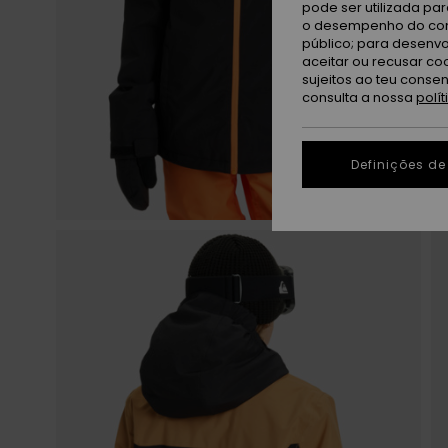
pode ser utilizada pa
o desempenho do cont
público; para desenvo
aceitar ou recusar co
sujeitos ao teu conse
consulta a nossa
polí
Definições de