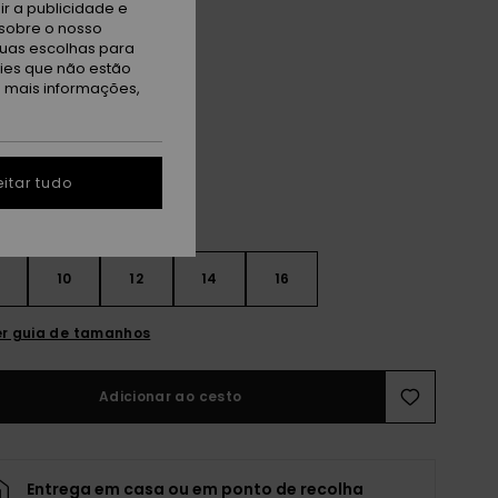
ET
r a publicidade e
sobre o nosso
 PROMO 25% EXTRA
tuas escolhas para
kies que não estão
a mais informações,
ue Black
itar tudo
10
12
14
16
r guia de tamanhos
Adicionar ao cesto
Entrega em casa ou em ponto de recolha