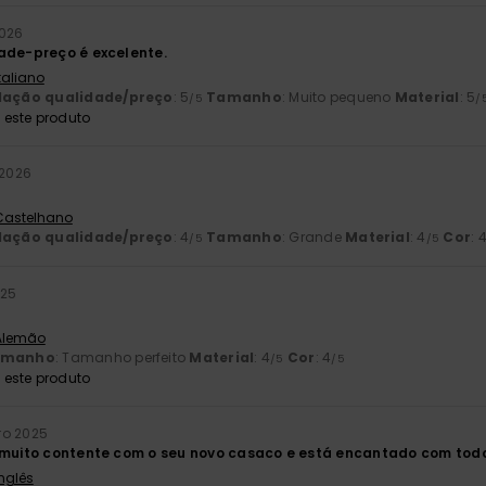
2026
ade-preço é excelente.
Italiano
lação qualidade/preço
: 5
Tamanho
: Muito pequeno
Material
: 5
/5
/
este produto
 2026
 Castelhano
lação qualidade/preço
: 4
Tamanho
: Grande
Material
: 4
Cor
: 
/5
/5
025
 Alemão
amanho
: Tamanho perfeito
Material
: 4
Cor
: 4
/5
/5
este produto
ro 2025
 muito contente com o seu novo casaco e está encantado com todo
Inglês