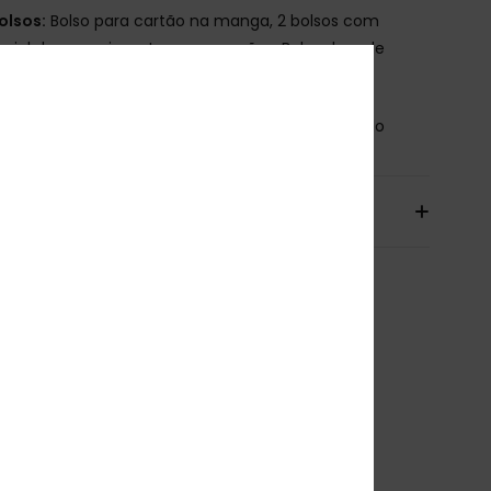
olsos:
Bolso para cartão na manga, 2 bolsos com
rial de aquecimento para as mãos, Bolso de rede
rno grande
osição
[Tecido principal] 100% poliéster reciclado
io& Devoluciones