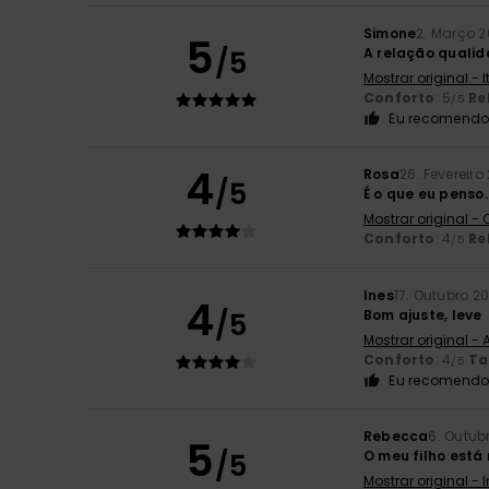
Simone
2. Março 
5
/5
A relação qualid
Mostrar original - 
Conforto
: 5
Re
/5
Eu recomendo 
4
Rosa
26. Fevereiro
/5
É o que eu penso.
Mostrar original -
Conforto
: 4
Re
/5
Ines
17. Outubro 2
4
/5
Bom ajuste, leve
Mostrar original -
Conforto
: 4
T
/5
Eu recomendo 
Rebecca
6. Outub
5
/5
O meu filho está
Mostrar original - 