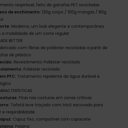
amento respirável, feito de garrafas PET recicladas
eso de enchimento:
120g corpo / 100g mangas / 80g
uz
orte:
Moderno, um look elegante e contemporâneo
a mobilidade de um corte regular
ADE BETTER
abricado com fibras de poliéster recicladas a partir de
afas de plástico
ecido:
Revestimento: Poliéster reciclado
solamento:
Poliéster reciclado
em PFC:
Tratamento repelente de água durável e
ógico
ARACTERÍSTICAS
osturas:
Fitas nas costuras em zonas críticas
orro:
Tafetá leve traçado com tricô escovado para
r e respirabilidade
apuz:
Capuz fixo, compatível com capacete
olaina:
Polaina