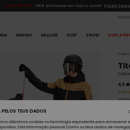
DUPLA PROMO
-25% adicionais em todo o outlet
Poupa Agor
SUSTAI
MEM
MENINO
MULHER
SURF
SNOW
DUPLA P
Página 
Ti
Casac
4.6
ECO-
120,00
45,
 PELOS TEUS DADOS
C
Paga 
iros utilizamos cookies ou tecnologia equivalente para armazenar 
spositivo. Esta informação pessoal (como os teus dados de navega