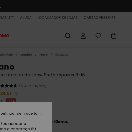
a
NABILITY
AJUDA
LOCALIZADOR DE LOJAS
CARTÃO PRESENTE
ROMO
de início
Menino
Neve
Casacos
tano
o técnico de snow Preto rapazes 8-16
(5 Avaliações)
BONUS
 €
63%
00 €
ontinuar sem aceitar
3 x 15,00 € sem juros com a
e/ou aceder a
ção e endereço IP)