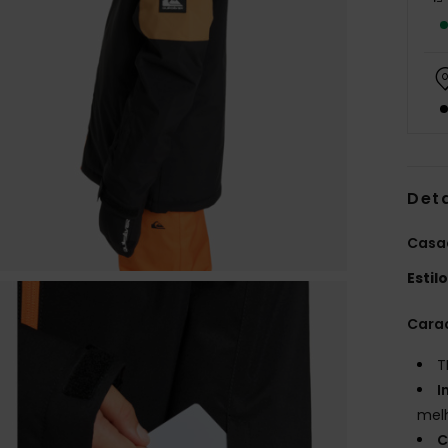
Det
Casac
Estil
Carac
T
I
mel
C