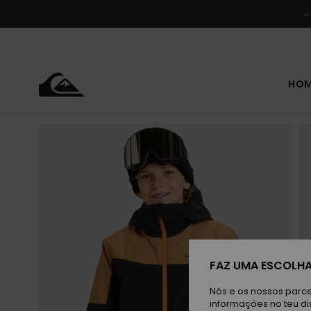
Avançar
para
a
informação
do
produto
HO
FAZ UMA ESCOLHA
Nós e os nossos parce
informações no teu di