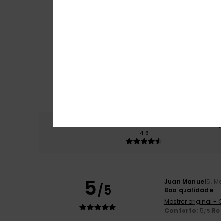
Conforto
Rela
4.6
5
Juan Manuel
5. M
/5
Boa qualidade
Mostrar original -
Conforto
: 5
Re
/5