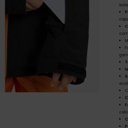
isol
P
cap
C
com 
M
F
garr
T
I
S
ecol
C
C
F
calo
C
P