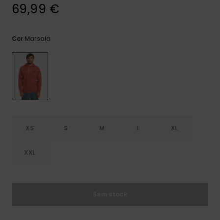
mais
69,99 €
frequentes e o
nosso
formulário de
Marsala
Cor
contacto.
Consultar
as FAQ
XS
S
M
L
XL
XXL
Sem stock