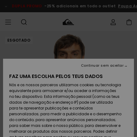
Avançar
para
DUPLA PROMO
-25% adicionais em todo o outlet
Poupa A
a
informação
do
produto
ESGOTADO
Acede à tua
HOMEM
Roupas
Roupas
Shop
Surf Shop
Artigos
Outlet
encomenda
Homem
Neve
Homem
Homem
MENINO
Envio
Acessórios
Acessórios
Artigos
Continuar sem aceitar
recém-
Surf Shop
Outlet
MULHER
chegados
Crianças
Artigos
Criança
FAZ UMA ESCOLHA PELOS TEUS DADOS
Devoluções
Neve
Nós e os nossos parceiros utilizamos cookies ou tecnologia
Calçado e
Calçado e
Criança
equivalente para armazenar e/ou aceder a informações
chinelos
chinelos
SURF
Pagamento
Highlights
Highlights
Outlet
no teu dispositivo. Esta informação pessoal (como os teus
Mulher
dados de navegação e endereço IP) pode ser utilizada
SNOW
Snow Shop
para te apresentar publicações e conteúdos
Cartão
Surfe/água
Surfe/água
Feminino
personalizados; para medir a publicidade e o desempenho
presente
Snow
Community
do conteúdo; para apresentar anúncios personalizados;
DUPLA
para saber mais sobre o nosso público; para desenvolver e
PROMO
melhorar os produtos dos nossos parceiros. Podes definir
Quiksilver
Snow
Neve
Highlights