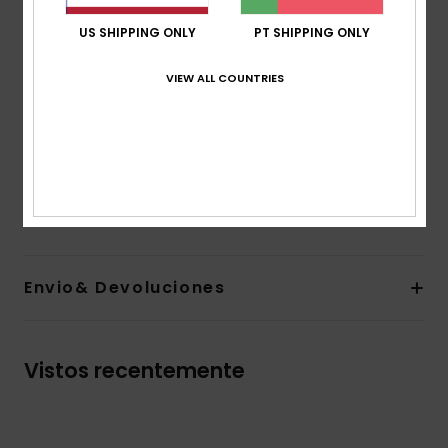
Mangas:
Mangas compridas
US SHIPPING ONLY
PT SHIPPING ONLY
Bolsos:
Bolsos tipo canguru
Fecho:
Fecho de correr completo
VIEW ALL COUNTRIES
Etiqueta da marca:
Etiqueta da marca Quiksilver
Outras características:
Não escovado
Capuz com cordão
Tingido ecologicamente.
Composição
[Tecido principal] 100% algodão orgânico
Envio& Devoluciones
Vistos recentemente