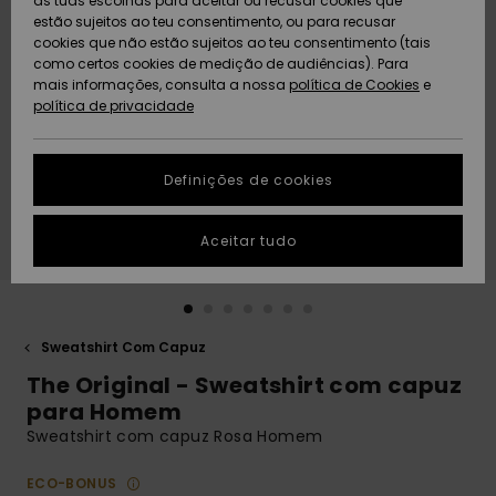
as tuas escolhas para aceitar ou recusar cookies que
Freedom
estão sujeitos ao teu consentimento, ou para recusar
cookies que não estão sujeitos ao teu consentimento (tais
AJUDA
Protecção de
como certos cookies de medição de audiências). Para
Artigos
Artigos
Community
dados
mais informações, consulta a nossa
recém-
recém-
política de Cookies
e
chegados
chegados
política de privacidade
SUSTAINABILITY
Guia de
tamanhos
LOCALIZADOR
Definições de cookies
Coleções
Highlights
DE LOJAS
Inicia uma
Aceitar tudo
CARTÃO
conversa para
PRESENTE
obteres a
resposta mais
rápida à tua
LISTA DE
pergunta.
DESEJO
Sweatshirt Com Capuz
Iniciar uma
The Original - Sweatshirt com capuz
conversa
para Homem
Encontra
Sweatshirt com capuz Rosa Homem
respostas
para as
ECO-BONUS
perguntas