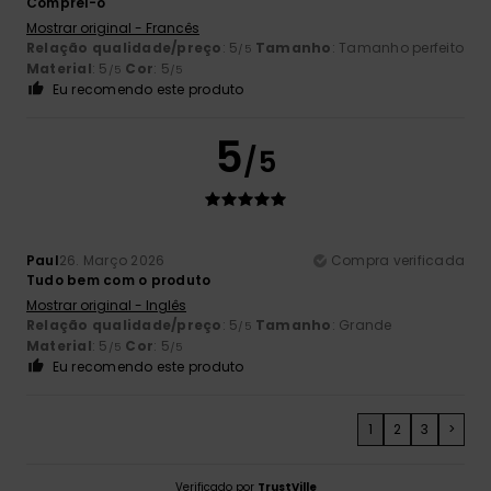
Comprei-o
Mostrar original - Francês
Relação qualidade/preço
: 5
Tamanho
: Tamanho perfeito
/5
Material
: 5
Cor
: 5
/5
/5
Eu recomendo este produto
5
/5
Paul
26. Março 2026
Compra verificada
Tudo bem com o produto
Mostrar original - Inglês
Relação qualidade/preço
: 5
Tamanho
: Grande
/5
Material
: 5
Cor
: 5
/5
/5
Eu recomendo este produto
1
2
3
>
Verificado por
TrustVille