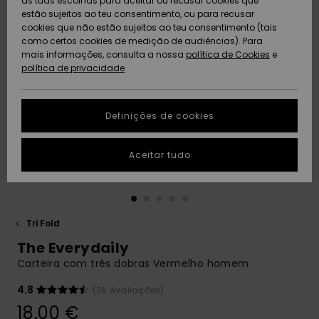
as tuas escolhas para aceitar ou recusar cookies que
Freedom
estão sujeitos ao teu consentimento, ou para recusar
cookies que não estão sujeitos ao teu consentimento (tais
AJUDA
Protecção de
como certos cookies de medição de audiências). Para
Artigos
Artigos
Community
dados
mais informações, consulta a nossa
recém-
recém-
política de Cookies
e
chegados
chegados
política de privacidade
SUSTAINABILITY
Guia de
tamanhos
LOCALIZADOR
Definições de cookies
Coleções
Highlights
DE LOJAS
Inicia uma
Aceitar tudo
CARTÃO
conversa para
PRESENTE
obteres a
resposta mais
rápida à tua
LISTA DE
pergunta.
DESEJO
Tri Fold
Iniciar uma
The Everydaily
conversa
Carteira com três dobras Vermelho homem
Encontra
respostas
4.8
(26 Avaliações)
para as
18,00 €
perguntas