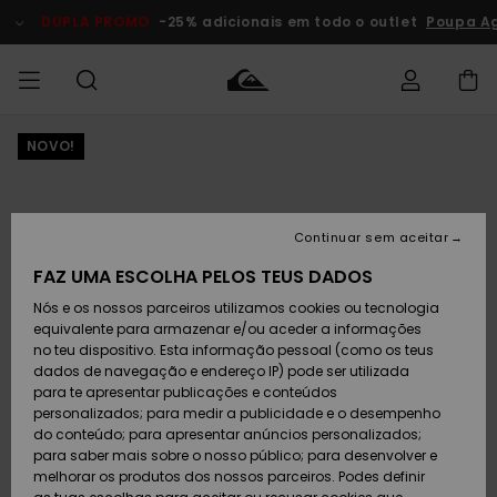
Avançar
para
DUPLA PROMO
-25% adicionais em todo o outlet
Poupa Ag
a
informação
do
produto
NOVO!
Acede à tua
HOMEM
Roupas
Roupas
Shop
Surf Shop
Artigos
Outlet
encomenda
Homem
Neve
Homem
Homem
MENINO
Envio
Acessórios
Acessórios
Artigos
Continuar sem aceitar
recém-
Surf Shop
Outlet
MULHER
chegados
Crianças
Artigos
Criança
FAZ UMA ESCOLHA PELOS TEUS DADOS
Devoluções
Neve
Nós e os nossos parceiros utilizamos cookies ou tecnologia
Calçado e
Calçado e
Criança
equivalente para armazenar e/ou aceder a informações
chinelos
chinelos
SURF
Pagamento
Highlights
Highlights
Outlet
no teu dispositivo. Esta informação pessoal (como os teus
Mulher
dados de navegação e endereço IP) pode ser utilizada
SNOW
Snow Shop
para te apresentar publicações e conteúdos
Cartão
Surfe/água
Surfe/água
Feminino
personalizados; para medir a publicidade e o desempenho
presente
Snow
Community
do conteúdo; para apresentar anúncios personalizados;
DUPLA
para saber mais sobre o nosso público; para desenvolver e
PROMO
melhorar os produtos dos nossos parceiros. Podes definir
Quiksilver
Snow
Neve
Highlights