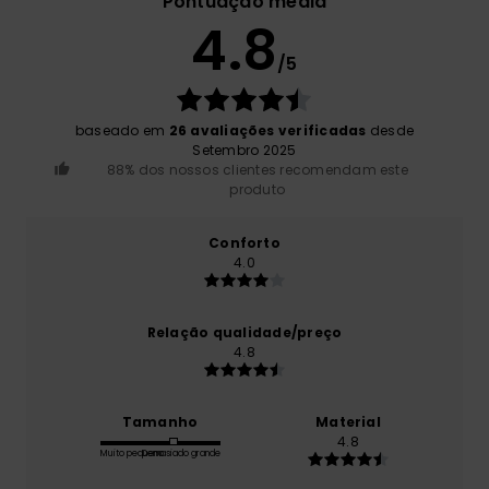
Pontuação média
4.8
/5
baseado em
26 avaliações verificadas
desde
Setembro 2025
88% dos nossos clientes recomendam este
produto
Conforto
4.0
Relação qualidade/preço
4.8
Tamanho
Material
4.8
Muito pequeno
Demasiado grande