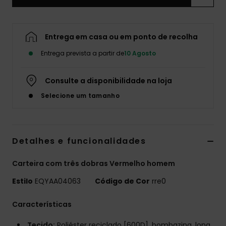
Entrega em casa ou em ponto de recolha
Entrega prevista a partir de
10 Agosto
Consulte a disponibilidade na loja
Selecione um tamanho
Detalhes e funcionalidades
Carteira com três dobras Vermelho homem
Estilo
EQYAA04063
Código de Cor
rre0
Características
Tecido:
Poliéster reciclado [600D], bombazina, lona