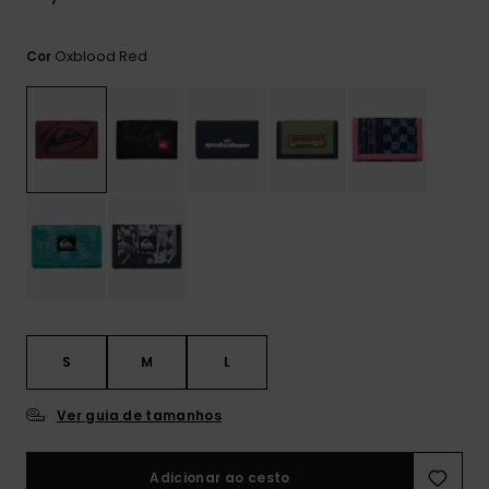
mais
frequentes e o
nosso
Oxblood Red
Cor
formulário de
contacto.
Consultar
as FAQ
S
M
L
Ver guia de tamanhos
Adicionar ao cesto