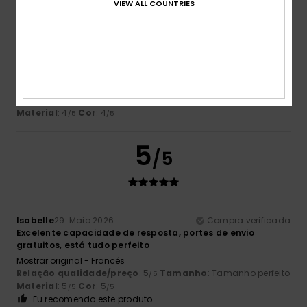
VIEW ALL COUNTRIES
Stéphanie
18. Junho 2026
Compra verificada
Corresponde às expectativas
Mostrar original - Francês
Relação qualidade/preço
: 4
Tamanho
: Pequeno
/5
Material
: 4
Cor
: 4
/5
/5
5
/5
Isabelle
29. Maio 2026
Compra verificada
Excelente capacidade de resposta, portes de envio
gratuitos, está tudo perfeito
Mostrar original - Francês
Relação qualidade/preço
: 5
Tamanho
: Tamanho perfeito
/5
Material
: 5
Cor
: 5
/5
/5
Eu recomendo este produto