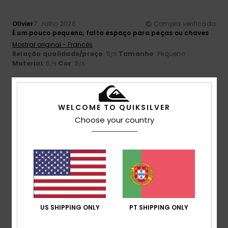
Olivier
7. Julho 2026
Compra verificada
É um pouco pequeno, falta espaço para peças ou chaves
Mostrar original - Francês
Relação qualidade/preço
: 5
Tamanho
: Pequeno
/5
Material
: 5
Cor
: 5
/5
/5
5
/5
WELCOME TO QUIKSILVER
Choose your country
Leone
23. Junho 2026
Compra verificada
Há anos que uso apenas isso
Mostrar original - Italiano
Relação qualidade/preço
: 4
Tamanho
: Demasiado
/5
grande
Material
: 4
Cor
: 4
/5
/5
Eu recomendo este produto
US SHIPPING ONLY
PT SHIPPING ONLY
4
/5