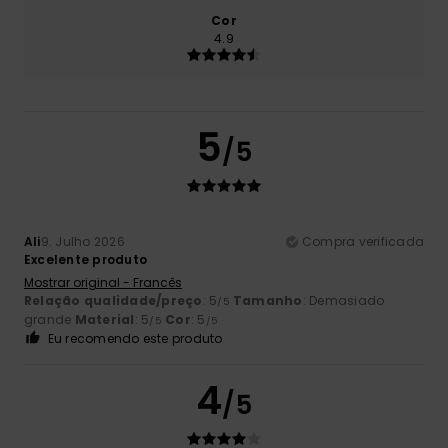
Cor
4.9
5
/5
Ali
9. Julho 2026
Compra verificada
Excelente produto
Mostrar original - Francês
Relação qualidade/preço
: 5
Tamanho
: Demasiado
/5
grande
Material
: 5
Cor
: 5
/5
/5
Eu recomendo este produto
4
/5