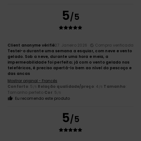
5
/5
Client anonyme vérifié
27. Janeiro 2026
Compra verificada
Testei-o durante uma semana a esquiar, com neve e vento
gelado. Sob a neve, durante uma hora e meia, a
impermeabilidade foi perfeita; já com o vento gelado nos
teleféricos, é preciso apertá-lo bem ao nível do pescoço e
das ancas
Mostrar original - Francês
Conforto
: 5
Relação qualidade/preço
: 4
Tamanho
:
/5
/5
Tamanho perfeito
Cor
: 5
/5
Eu recomendo este produto
5
/5