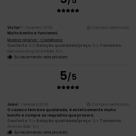
/5
Víctor
17. Fevereiro 2026
Compra verificada
Muito bonita e funcional,
Mostrar original - Castelhano
Conforto
: 5
Relação qualidade/preço
: 5
Tamanho
:
/5
/5
Demasiado grande
Cor
: 5
/5
Eu recomendo este produto
5
/5
Joao
7. Fevereiro 2026
Compra verificada
O casaco tem boa qualidade, é esteticamente muito
bonito e cumpre os requisitos que procuro.
Conforto
: 5
Relação qualidade/preço
: 5
Tamanho
:
/5
/5
Grande
Cor
: 5
/5
Eu recomendo este produto