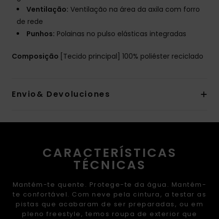
Ventilação:
Ventilação na área da axila com forro
de rede
Punhos:
Polainas no pulso elásticas integradas
Composição
[Tecido principal] 100% poliéster reciclado
Envio& Devoluciones
CARACTERÍSTICAS
TÉCNICAS
Mantém-te quente. Protege-te da água. Mantém-
te confortável. Com neve pela cintura, a testar as
pistas que acabaram de ser preparadas, ou em
pleno freestyle, temos roupa de exterior que