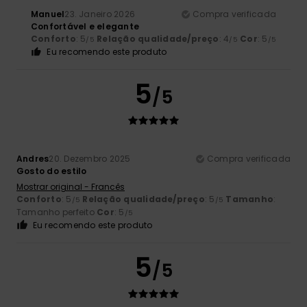
Manuel
23. Janeiro 2026
Compra verificada
Confortável e elegante
Conforto
: 5
Relação qualidade/preço
: 4
Cor
: 5
/5
/5
/5
Eu recomendo este produto
5
/5
Andres
20. Dezembro 2025
Compra verificada
Gosto do estilo
Mostrar original - Francês
Conforto
: 5
Relação qualidade/preço
: 5
Tamanho
:
/5
/5
Tamanho perfeito
Cor
: 5
/5
Eu recomendo este produto
5
/5