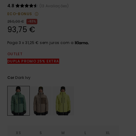
mais
4.8
(13 Avaliações)
frequentes e o
nosso
ECO-BONUS
formulário de
250,00 €
63%
contacto.
93,75 €
Consultar
as FAQ
Paga 3 x 31,25 € sem juros com a
OUTLET
DUPLA PROMO 25% EXTRA
Dark Ivy
Cor
XS
S
M
L
XL