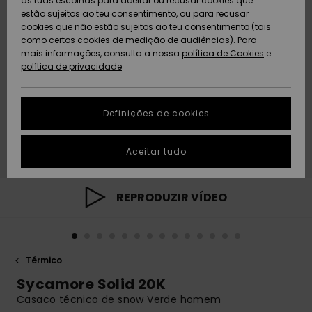
as tuas escolhas para aceitar ou recusar cookies que
Freedom
estão sujeitos ao teu consentimento, ou para recusar
cookies que não estão sujeitos ao teu consentimento (tais
AJUDA
Protecção de
como certos cookies de medição de audiências). Para
Artigos
Artigos
Community
dados
mais informações, consulta a nossa
recém-
recém-
política de Cookies
e
chegados
chegados
política de privacidade
SUSTAINABILITY
Guia de
tamanhos
LOCALIZADOR
Definições de cookies
Coleções
Highlights
DE LOJAS
Inicia uma
Aceitar tudo
CARTÃO
conversa para
PRESENTE
obteres a
resposta mais
rápida à tua
REPRODUZIR VÍDEO
LISTA DE
pergunta.
DESEJO
Iniciar uma
conversa
Térmico
Encontra
respostas
Sycamore Solid 20K
para as
Casaco técnico de snow Verde homem
perguntas