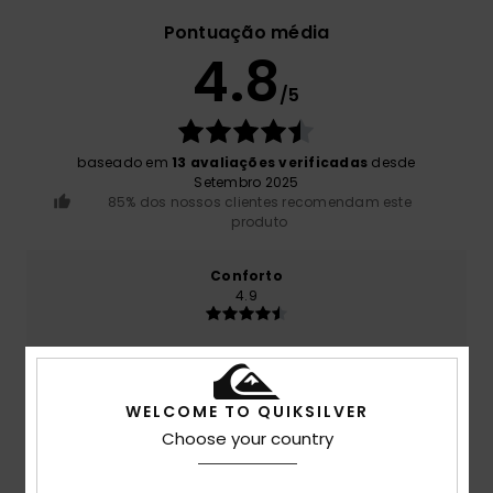
Pontuação média
4.8
/5
baseado em
13 avaliações verificadas
desde
Setembro 2025
85% dos nossos clientes recomendam este
produto
Conforto
4.9
Relação qualidade/preço
4.3
WELCOME TO QUIKSILVER
Choose your country
Tamanho
Material
4.0
Muito pequeno
Demasiado grande