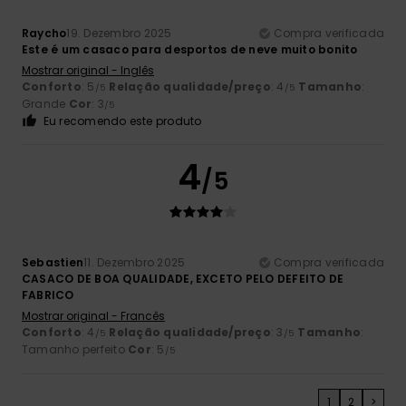
Raycho
19. Dezembro 2025
Compra verificada
Este é um casaco para desportos de neve muito bonito
Mostrar original - Inglês
Conforto
: 5
Relação qualidade/preço
: 4
Tamanho
:
/5
/5
Grande
Cor
: 3
/5
Eu recomendo este produto
4
/5
Sebastien
11. Dezembro 2025
Compra verificada
CASACO DE BOA QUALIDADE, EXCETO PELO DEFEITO DE
FABRICO
Mostrar original - Francês
Conforto
: 4
Relação qualidade/preço
: 3
Tamanho
:
/5
/5
Tamanho perfeito
Cor
: 5
/5
1
2
>