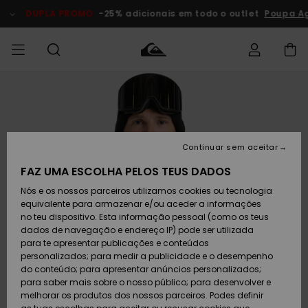
Avançar
para
DUPLA PROMO
-25% adicionais em todo o outlet
Poupa Ago
a
informação
do
produto
Acede à tua
HOMEM
Roupas
Roupas
Shop
Surf Shop
Artigos
Outlet
encomenda
Homem
Neve
Homem
Homem
MENINO
Envio
Acessórios
Acessórios
Artigos
Continuar sem aceitar
recém-
Surf Shop
Outlet
MULHER
chegados
Crianças
Artigos
Criança
FAZ UMA ESCOLHA PELOS TEUS DADOS
Devoluções
Neve
Nós e os nossos parceiros utilizamos cookies ou tecnologia
Calçado e
Calçado e
Criança
equivalente para armazenar e/ou aceder a informações
chinelos
chinelos
SURF
Pagamento
Highlights
Highlights
Outlet
no teu dispositivo. Esta informação pessoal (como os teus
Mulher
dados de navegação e endereço IP) pode ser utilizada
SNOW
Snow Shop
para te apresentar publicações e conteúdos
Cartão
Surfe/água
Surfe/água
Feminino
personalizados; para medir a publicidade e o desempenho
presente
Snow
Community
do conteúdo; para apresentar anúncios personalizados;
DUPLA
para saber mais sobre o nosso público; para desenvolver e
PROMO
melhorar os produtos dos nossos parceiros. Podes definir
Quiksilver
Snow
Neve
Highlights