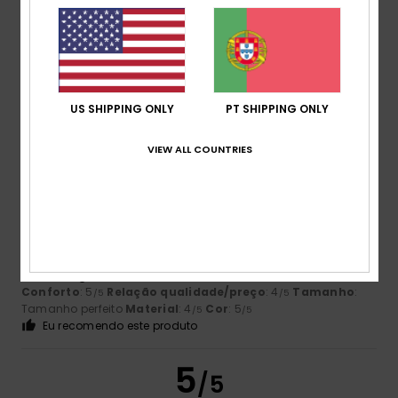
Cor
4.8
US SHIPPING ONLY
PT SHIPPING ONLY
5
VIEW ALL COUNTRIES
/5
Axel
10. Julho 2026
Compra verificada
Está perfeito
Mostrar original - Alemão
Conforto
: 5
Relação qualidade/preço
: 4
Tamanho
:
/5
/5
Tamanho perfeito
Material
: 4
Cor
: 5
/5
/5
Eu recomendo este produto
5
/5