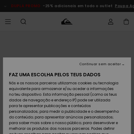
Avançar
para
DUPLA PROMO
-25% adicionais em todo o outlet
Poupa Ag
a
informação
do
produto
Acede à tua
HOMEM
Roupas
Roupas
Shop
Surf Shop
Artigos
Outlet
encomenda
Homem
Neve
Homem
Homem
MENINO
Envio
Acessórios
Acessórios
Artigos
Continuar sem aceitar
recém-
Surf Shop
Outlet
MULHER
chegados
Crianças
Artigos
Criança
FAZ UMA ESCOLHA PELOS TEUS DADOS
Devoluções
Neve
Nós e os nossos parceiros utilizamos cookies ou tecnologia
Calçado e
Calçado e
Criança
equivalente para armazenar e/ou aceder a informações
chinelos
chinelos
SURF
Pagamento
Highlights
Highlights
Outlet
no teu dispositivo. Esta informação pessoal (como os teus
Mulher
dados de navegação e endereço IP) pode ser utilizada
SNOW
Snow Shop
para te apresentar publicações e conteúdos
Cartão
Surfe/água
Surfe/água
Feminino
personalizados; para medir a publicidade e o desempenho
presente
Snow
Community
do conteúdo; para apresentar anúncios personalizados;
DUPLA
para saber mais sobre o nosso público; para desenvolver e
PROMO
melhorar os produtos dos nossos parceiros. Podes definir
Quiksilver
Snow
Neve
Highlights