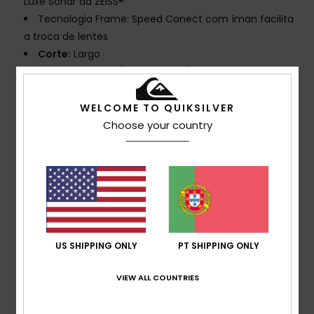
Luxe Sonar da ZEISS®
Tecnologia Frame: Speed Conect com íman facilita
a troca de lentes
Corte:
Largo
MADE BETTER: ATÉ 30% DE MATÉRIA-PRIMA DE BASE
BIOLÓGICA OU RECICLADA
Composição: Armação: 15% de conteúdo de base
WELCOME TO QUIKSILVER
biológica, 85% de injeção de TPU sem verniz e sem
Choose your country
pintura
Alça: 60% nylon reciclado, 20% poliéster, 20%
borracha
Conforto: Espuma facial de dupla densidade e
malha polar para o máximo conforto
Altura da alça larga com faixa de silicone interna
US SHIPPING ONLY
PT SHIPPING ONLY
Tratamento das lentes: Lente sem distorção e
resistente a estilhaços com tratamento
VIEW ALL COUNTRIES
antiembaciamento e antirriscos
Ventilações: Rede de filtro clássica