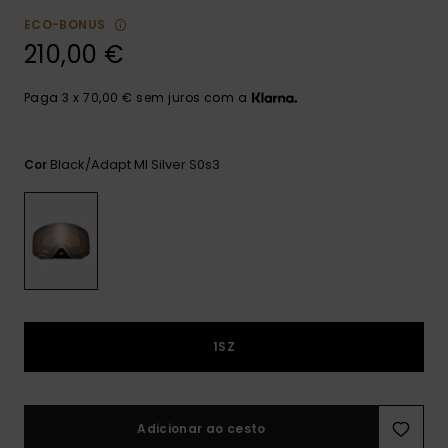
mais
ECO-BONUS
frequentes e o
nosso
210,00 €
formulário de
contacto.
Paga 3 x 70,00 € sem juros com a
Consultar
as FAQ
Black/adapt Ml Silver S0s3
Cor
1SZ
Adicionar ao cesto