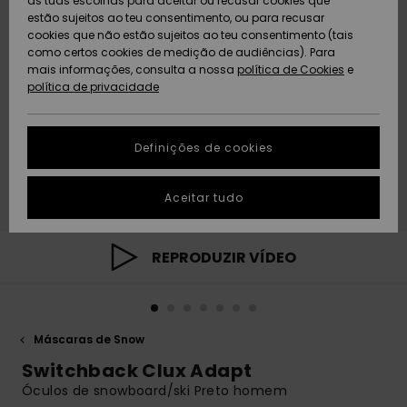
as tuas escolhas para aceitar ou recusar cookies que
Freedom
estão sujeitos ao teu consentimento, ou para recusar
cookies que não estão sujeitos ao teu consentimento (tais
AJUDA
Protecção de
como certos cookies de medição de audiências). Para
Artigos
Artigos
Community
dados
mais informações, consulta a nossa
recém-
recém-
política de Cookies
e
chegados
chegados
política de privacidade
SUSTAINABILITY
Guia de
tamanhos
LOCALIZADOR
Definições de cookies
Coleções
Highlights
DE LOJAS
Inicia uma
Aceitar tudo
CARTÃO
conversa para
PRESENTE
obteres a
resposta mais
rápida à tua
REPRODUZIR VÍDEO
LISTA DE
pergunta.
DESEJO
Iniciar uma
conversa
Máscaras de Snow
Encontra
respostas
Switchback Clux Adapt
para as
Óculos de snowboard/ski Preto homem
perguntas