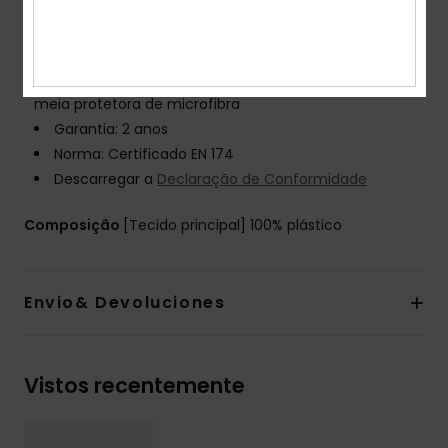
Proteção UV: Proteção 100% dos raios UV - Lente
com filtro da categoria 3 e categoria 1 para lente
bónus
Embalagem: Caixa semidura termoformada com
meia protetora de microfibra
Garantia: 2 anos
Norma: Certificado EN 174
Descarregar a
Declaração de Conformidade
Composição
[Tecido principal] 100% plástico
Envio& Devoluciones
Vistos recentemente