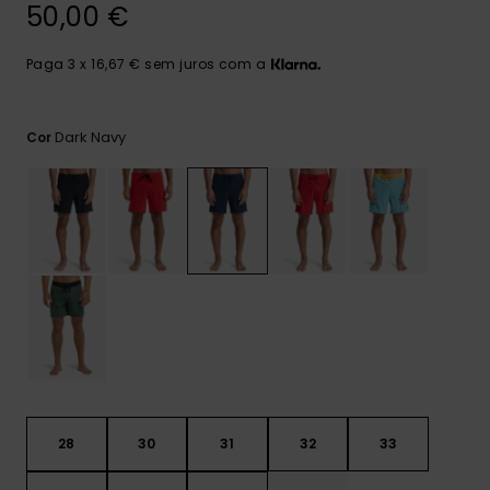
mais
50,00 €
frequentes e o
nosso
Paga 3 x 16,67 € sem juros com a
formulário de
contacto.
Consultar
Dark Navy
Cor
as FAQ
28
30
31
32
33