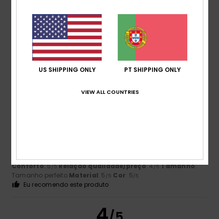
Muito pequeno
Demasiado grande
Cor
4.7
US SHIPPING ONLY
PT SHIPPING ONLY
5
/5
VIEW ALL COUNTRIES
Nedo
16. Julho 2026
Compra verificada
Bom corte, tecido bonito
Mostrar original - Alemão
Conforto
: 5
Relação qualidade/preço
: 4
Tamanho
:
/5
/5
Tamanho perfeito
Material
: 5
Cor
: 5
/5
/5
Eu recomendo este produto
4
/5