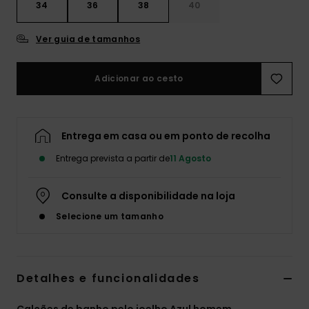
34
36
38
40
Ver guia de tamanhos
Adicionar ao cesto
Entrega em casa ou em ponto de recolha
Entrega prevista a partir de
11 Agosto
Consulte a disponibilidade na loja
Selecione um tamanho
Detalhes e funcionalidades
Calções de banho pelo joelho Azul homem