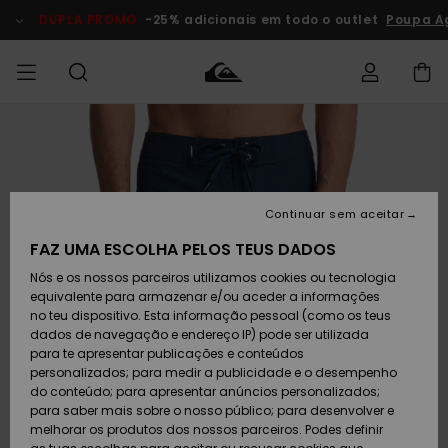
Avançar
para
DUPLA PROMO
-25% adicionais em todo o outlet
Poupa A
a
informação
do
produto
Acede à tua
HOMEM
Roupas
Roupas
Shop
Surf Shop
Artigos
Outlet
encomenda
Homem
Neve
Homem
Homem
MENINO
Envio
Acessórios
Acessórios
Artigos
Continuar sem aceitar
recém-
Surf Shop
Outlet
MULHER
chegados
Crianças
Artigos
Criança
FAZ UMA ESCOLHA PELOS TEUS DADOS
Devoluções
Neve
Nós e os nossos parceiros utilizamos cookies ou tecnologia
Calçado e
Calçado e
Criança
equivalente para armazenar e/ou aceder a informações
chinelos
chinelos
SURF
Pagamento
Highlights
Highlights
Outlet
no teu dispositivo. Esta informação pessoal (como os teus
Mulher
dados de navegação e endereço IP) pode ser utilizada
SNOW
Snow Shop
para te apresentar publicações e conteúdos
Cartão
Surfe/água
Surfe/água
Feminino
personalizados; para medir a publicidade e o desempenho
presente
Snow
Community
do conteúdo; para apresentar anúncios personalizados;
DUPLA
para saber mais sobre o nosso público; para desenvolver e
PROMO
melhorar os produtos dos nossos parceiros. Podes definir
Quiksilver
Snow
Neve
Highlights