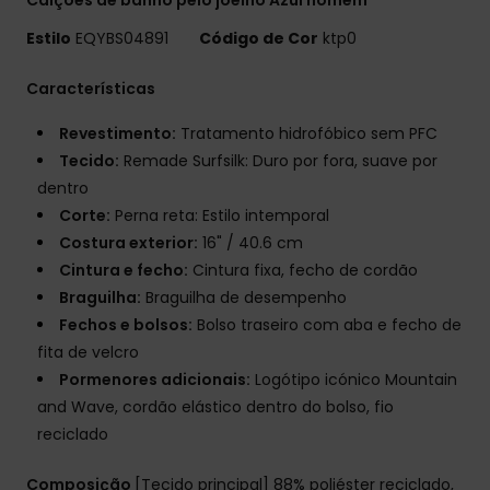
Estilo
EQYBS04891
Código de Cor
ktp0
Características
Revestimento:
Tratamento hidrofóbico sem PFC
Tecido:
Remade Surfsilk: Duro por fora, suave por
dentro
Corte:
Perna reta: Estilo intemporal
Costura exterior:
16" / 40.6 cm
Cintura e fecho:
Cintura fixa, fecho de cordão
Braguilha:
Braguilha de desempenho
Fechos e bolsos:
Bolso traseiro com aba e fecho de
fita de velcro
Pormenores adicionais:
Logótipo icónico Mountain
and Wave, cordão elástico dentro do bolso, fio
reciclado
Composição
[Tecido principal] 88% poliéster reciclado,