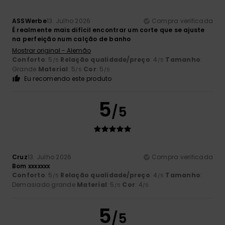
ASSWerbe
13. Julho 2026
Compra verificada
É realmente mais difícil encontrar um corte que se ajuste
na perfeição num calção de banho
Mostrar original - Alemão
Conforto
: 5
Relação qualidade/preço
: 4
Tamanho
:
/5
/5
Grande
Material
: 5
Cor
: 5
/5
/5
Eu recomendo este produto
5
/5
Cruz
13. Julho 2026
Compra verificada
Bom xxxxxxx
Conforto
: 5
Relação qualidade/preço
: 4
Tamanho
:
/5
/5
Demasiado grande
Material
: 5
Cor
: 4
/5
/5
5
/5