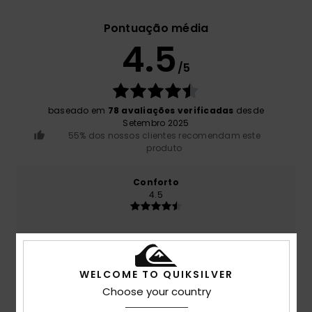
Pontuação média
4.5
/5
baseado em
78 avaliações verificadas
desde
Setembro 2025
55% dos nossos clientes recomendam este
produto
Conforto
4.5
Relação qualidade/preço
4.3
WELCOME TO QUIKSILVER
Choose your country
Tamanho
Material
4.7