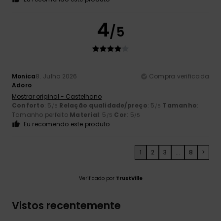
4
/5
Monica
8. Julho 2026
Compra verificada
Adoro
Mostrar original - Castelhano
Conforto
: 5
Relação qualidade/preço
: 5
Tamanho
:
/5
/5
Tamanho perfeito
Material
: 5
Cor
: 5
/5
/5
Eu recomendo este produto
1
2
3
...
8
>
Verificado por
TrustVille
Vistos recentemente