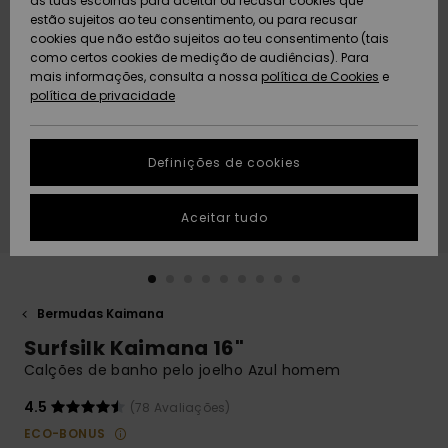
as tuas escolhas para aceitar ou recusar cookies que
Freedom
estão sujeitos ao teu consentimento, ou para recusar
cookies que não estão sujeitos ao teu consentimento (tais
AJUDA
Protecção de
como certos cookies de medição de audiências). Para
Artigos
Artigos
Community
dados
mais informações, consulta a nossa
recém-
recém-
política de Cookies
e
chegados
chegados
política de privacidade
SUSTAINABILITY
Guia de
tamanhos
LOCALIZADOR
Definições de cookies
Coleções
Highlights
DE LOJAS
Inicia uma
Aceitar tudo
CARTÃO
conversa para
PRESENTE
obteres a
resposta mais
rápida à tua
LISTA DE
pergunta.
DESEJO
Bermudas Kaimana
Iniciar uma
Surfsilk Kaimana 16"
conversa
Calções de banho pelo joelho Azul homem
Encontra
respostas
4.5
(78 Avaliações)
para as
ECO-BONUS
perguntas