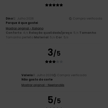
Dino
12. Julho 2026
Compra verificada
Porque é que gostei
Mostrar original - Italiano
Conforto
: 4
Relação qualidade/preço
: 5
Tamanho
:
/5
/5
Tamanho perfeito
Material
: 5
Cor
: 5
/5
/5
3
/5
Valerio
11. Julho 2026
Compra verificada
Não gosto do corte
Mostrar original - Neerlandês
5
/5