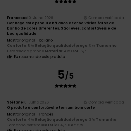
Francesco
10. Julho 2026
Compra verificada
Conheço este produto há anos e tenho vários fatos de
banho de cores diferentes. São leves, confortáveis e de
boa qualidade
Mostrar original - Italiano
Conforto
: 5
Relação qualidade/preço
: 5
Tamanho
:
/5
/5
Demasiado grande
Material
: 4
Cor
: 5
/5
/5
Eu recomendo este produto
5
/5
Stéfane
10. Julho 2026
Compra verificada
O produto é confortável e tem um bom corte
Mostrar original - Francês
Conforto
: 4
Relação qualidade/preço
: 3
Tamanho
:
/5
/5
Tamanho perfeito
Material
: 4
Cor
: 5
/5
/5
Eu recomendo este produto