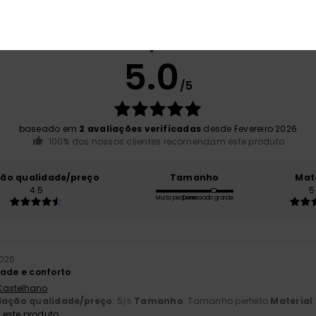
Pontuação média
5.0
/5
baseado em
2 avaliações verificadas
desde Fevereiro 2026
100% dos nossos clientes recomendam este produto
ção qualidade/preço
Tamanho
Mat
4.5
5
Muito pequeno
Demasiado grande
2026
dade e conforto
 Castelhano
lação qualidade/preço
: 5
Tamanho
: Tamanho perfeito
Material
/5
este produto