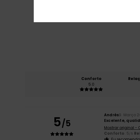
Conforto
Rela
5.0
Andrés
9. Março 
5
/5
Excelente, quali
Mostrar original -
Conforto
: 5
Re
/5
Eu recomendo 