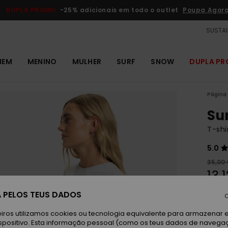
DUPLA PROMO
-25% adicionais em todo o outlet
Poupa Agor
SUSTAI
MEM
MENINO
MULHER
SURF
SNOW
DUPLA P
Página 
Su
T-shi
5.0
35,00
13,
OUTL
 PELOS TEUS DADOS
C
DUPLA
iros utilizamos cookies ou tecnologia equivalente para armazenar 
spositivo. Esta informação pessoal (como os teus dados de navega