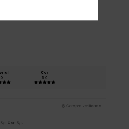
erial
Cor
.0
5.0
Compra verificada
: 5
Cor
: 5
/5
/5