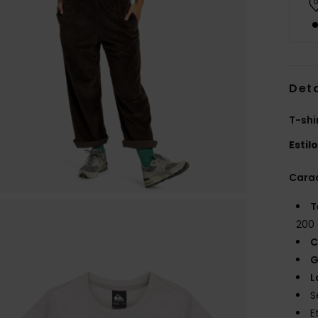
Det
T-shi
Estil
Carac
T
200
C
G
L
S
E