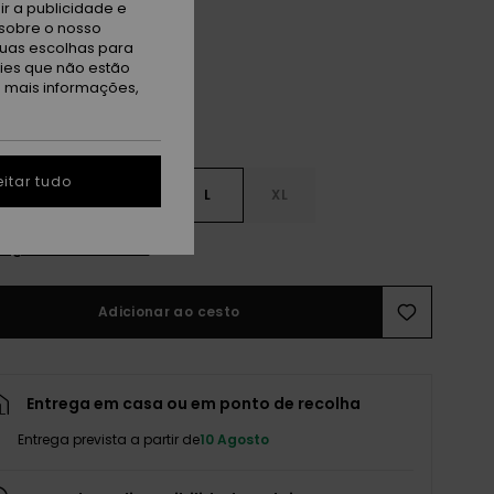
lac Marble
r a publicidade e
sobre o nosso
tuas escolhas para
kies que não estão
a mais informações,
itar tudo
S
S
M
L
XL
r guia de tamanhos
Adicionar ao cesto
Entrega em casa ou em ponto de recolha
Entrega prevista a partir de
10 Agosto