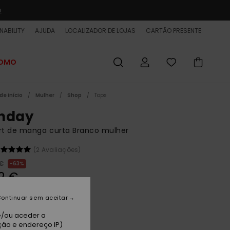
a
NABILITY
AJUDA
LOCALIZADOR DE LOJAS
CARTÃO PRESENTE
ROMO
de início
Mulher
Shop
Tops
nday
rt de manga curta Branco mulher
(2 Avaliações)
 €
63%
12 €
ET
ontinuar sem aceitar
 PROMO 25% EXTRA
e/ou aceder a
ção e endereço IP)