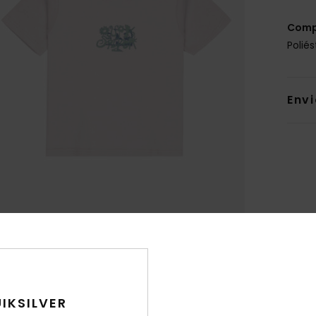
Comp
Poliés
Env
IKSILVER