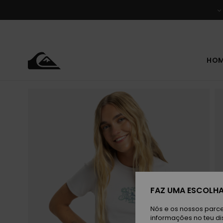
Avançar
para
a
informação
do
produto
HO
FAZ UMA ESCOLHA
Nós e os nossos parce
informações no teu di