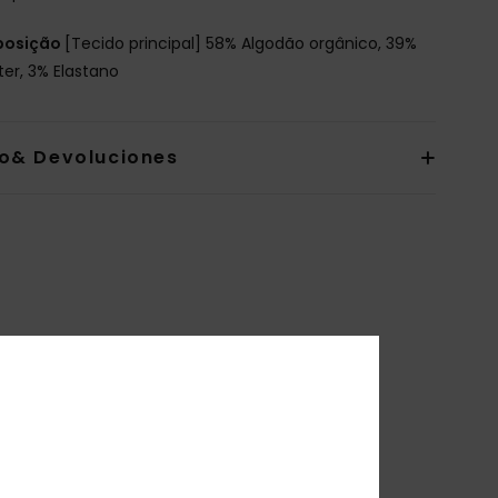
osição
[Tecido principal] 58% Algodão orgânico, 39%
ter, 3% Elastano
io& Devoluciones