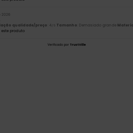
o 2026
.
lação qualidade/preço
: 4
Tamanho
: Demasiado grande
Materia
/5
este produto
Verificado por
TrustVille