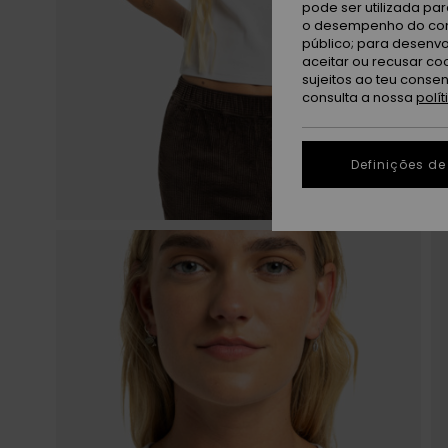
pode ser utilizada pa
o desempenho do cont
público; para desenvo
aceitar ou recusar co
sujeitos ao teu conse
consulta a nossa
polí
Definições de