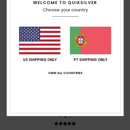
WELCOME TO QUIKSILVER
Conforto
Choose your country
5.0
Relação qualidade/preço
5.0
Tamanho
Material
5.0
US SHIPPING ONLY
PT SHIPPING ONLY
Muito pequeno
Demasiado grande
VIEW ALL COUNTRIES
Cor
5.0
5
/5