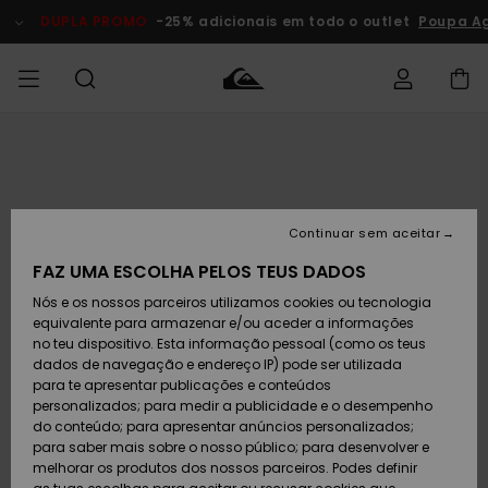
Avançar
para
DUPLA PROMO
-25% adicionais em todo o outlet
Poupa A
a
informação
do
produto
Acede à tua
HOMEM
Roupas
Roupas
Shop
Surf Shop
Artigos
Outlet
encomenda
Homem
Neve
Homem
Homem
MENINO
Envio
Acessórios
Acessórios
Artigos
Continuar sem aceitar
recém-
Surf Shop
Outlet
MULHER
chegados
Crianças
Artigos
Criança
FAZ UMA ESCOLHA PELOS TEUS DADOS
Devoluções
Neve
Nós e os nossos parceiros utilizamos cookies ou tecnologia
Calçado e
Calçado e
Criança
equivalente para armazenar e/ou aceder a informações
chinelos
chinelos
SURF
Pagamento
Highlights
Highlights
Outlet
no teu dispositivo. Esta informação pessoal (como os teus
Mulher
dados de navegação e endereço IP) pode ser utilizada
SNOW
Snow Shop
para te apresentar publicações e conteúdos
Cartão
Surfe/água
Surfe/água
Feminino
personalizados; para medir a publicidade e o desempenho
presente
Snow
Community
do conteúdo; para apresentar anúncios personalizados;
DUPLA
para saber mais sobre o nosso público; para desenvolver e
PROMO
melhorar os produtos dos nossos parceiros. Podes definir
Quiksilver
Snow
Neve
Highlights