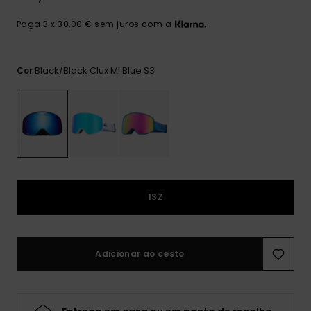
mais
frequentes e o
Paga 3 x 30,00 € sem juros com a
nosso
formulário de
contacto.
Black/black Clux Ml Blue S3
Cor
Consultar
as FAQ
1SZ
Adicionar ao cesto