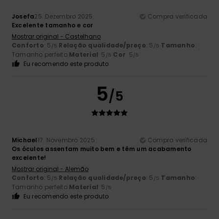
Josefa
25. Dezembro 2025
Compra verificada
Excelente tamanho e cor
Mostrar original - Castelhano
Conforto
: 5
Relação qualidade/preço
: 5
Tamanho
:
/5
/5
Tamanho perfeito
Material
: 5
Cor
: 5
/5
/5
Eu recomendo este produto
5
/5
Michael
17. Novembro 2025
Compra verificada
Os óculos assentam muito bem e têm um acabamento
excelente!
Mostrar original - Alemão
Conforto
: 5
Relação qualidade/preço
: 5
Tamanho
:
/5
/5
Tamanho perfeito
Material
: 5
/5
Eu recomendo este produto