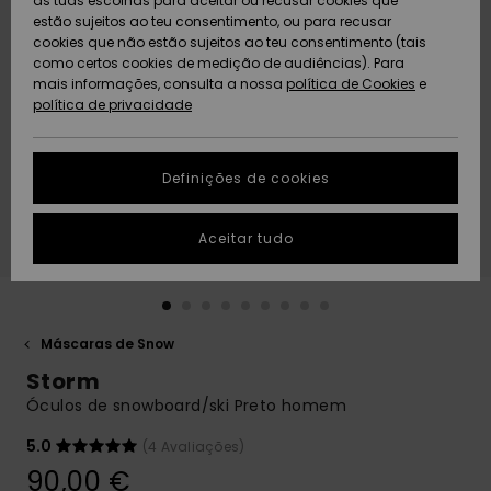
as tuas escolhas para aceitar ou recusar cookies que
Freedom
estão sujeitos ao teu consentimento, ou para recusar
cookies que não estão sujeitos ao teu consentimento (tais
AJUDA
Protecção de
como certos cookies de medição de audiências). Para
Artigos
Artigos
Community
dados
mais informações, consulta a nossa
recém-
recém-
política de Cookies
e
chegados
chegados
política de privacidade
SUSTAINABILITY
Guia de
tamanhos
LOCALIZADOR
Definições de cookies
Coleções
Highlights
DE LOJAS
Inicia uma
Aceitar tudo
CARTÃO
conversa para
PRESENTE
obteres a
resposta mais
rápida à tua
LISTA DE
pergunta.
DESEJO
Máscaras de Snow
Iniciar uma
Storm
conversa
Óculos de snowboard/ski Preto homem
Encontra
respostas
5.0
(4 Avaliações)
para as
90,00 €
perguntas