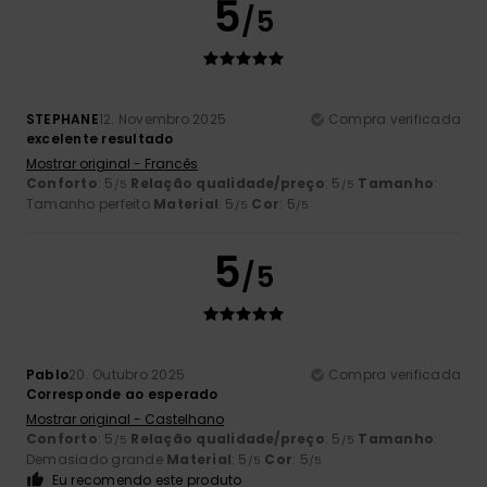
5
/5
STEPHANE
12. Novembro 2025
Compra verificada
excelente resultado
Mostrar original - Francês
Conforto
: 5
Relação qualidade/preço
: 5
Tamanho
:
/5
/5
Tamanho perfeito
Material
: 5
Cor
: 5
/5
/5
5
/5
Pablo
20. Outubro 2025
Compra verificada
Corresponde ao esperado
Mostrar original - Castelhano
Conforto
: 5
Relação qualidade/preço
: 5
Tamanho
:
/5
/5
Demasiado grande
Material
: 5
Cor
: 5
/5
/5
Eu recomendo este produto