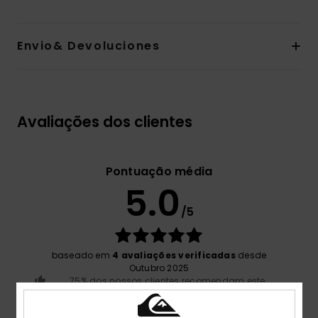
Envio& Devoluciones
Avaliações dos clientes
Pontuação média
5.0
/5
baseado em
4 avaliações verificadas
desde
Outubro 2025
75% dos nossos clientes recomendam este
produto