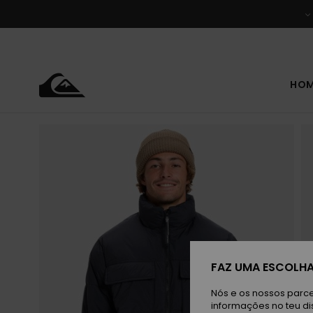
Avançar
para
a
informação
do
produto
HO
FAZ UMA ESCOLHA
Nós e os nossos parce
informações no teu di