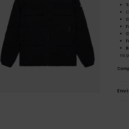
T
C
C
F
C
F
B
no p
Comp
Env