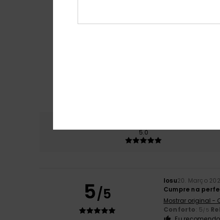
Conforto
Rela
5.0
Iosu
20. Março 20
5
/5
Cumpre na perfei
Mostrar original -
Conforto
: 5
Re
/5
Eu recomendo 