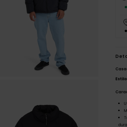
Det
Casa
Estil
Carac
U
M
T
dur