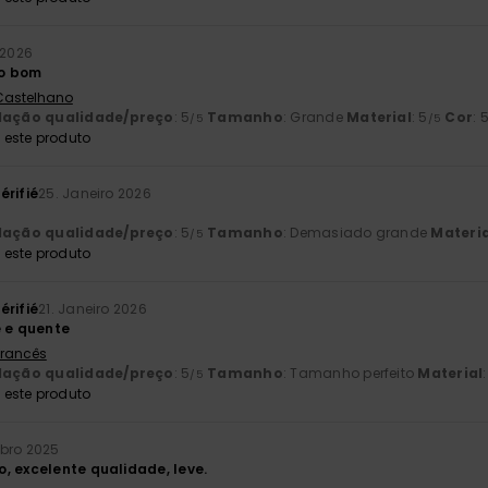
 2026
to bom
 Castelhano
lação qualidade/preço
: 5
Tamanho
: Grande
Material
: 5
Cor
: 
/5
/5
este produto
érifié
25. Janeiro 2026
lação qualidade/preço
: 5
Tamanho
: Demasiado grande
Materia
/5
este produto
érifié
21. Janeiro 2026
e e quente
 Francês
lação qualidade/preço
: 5
Tamanho
: Tamanho perfeito
Material
/5
este produto
bro 2025
, excelente qualidade, leve.