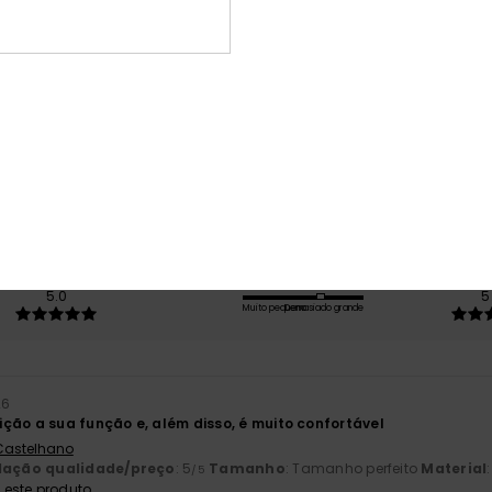
Pontuação média
5.0
/5
baseado em
5 avaliações verificadas
desde Dezembro 2025
100% dos nossos clientes recomendam este produto
ção qualidade/preço
Tamanho
Mat
5.0
5
Muito pequeno
Demasiado grande
26
ção a sua função e, além disso, é muito confortável
 Castelhano
lação qualidade/preço
: 5
Tamanho
: Tamanho perfeito
Material
/5
este produto