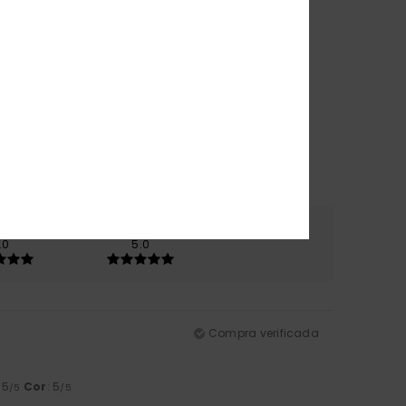
erial
Cor
.0
5.0
Compra verificada
: 5
Cor
: 5
/5
/5