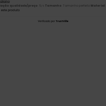
Italiano
lação qualidade/preço
: 5
Tamanho
: Tamanho perfeito
Material
/5
este produto
Verificado por
TrustVille