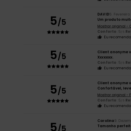
DAVID
5. Fevereiro
5
/5
Um produto mui
Mostrar original -
Conforto
: 5
Re
/5
Eu recomendo 
5
Client anonyme v
/5
Xxxxxxxx.
Conforto
: 5
Re
/5
Eu recomendo 
Client anonyme v
5
/5
Confortável, lev
Mostrar original -
Conforto
: 5
Re
/5
Eu recomendo 
Carolina
9. Dezem
5
/5
Tamanho perfeito