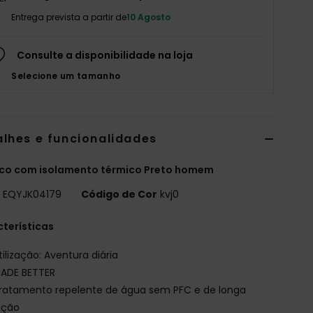
Entrega prevista a partir de
10 Agosto
Consulte a disponibilidade na loja
Selecione um tamanho
alhes e funcionalidades
co com isolamento térmico Preto homem
o
EQYJK04179
Código de Cor
kvj0
terísticas
tilização: Aventura diária
ADE BETTER
ratamento repelente de água sem PFC e de longa
ação