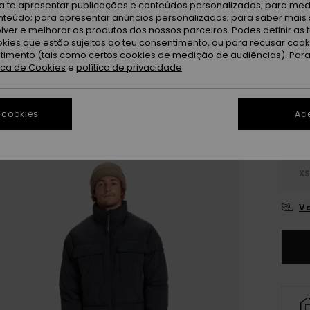
OUTL
ra te apresentar publicações e conteúdos personalizados; para medi
eúdo; para apresentar anúncios personalizados; para saber mais 
DUPLA
lver e melhorar os produtos dos nossos parceiros. Podes definir as 
okies que estão sujeitos ao teu consentimento, ou para recusar coo
ntimento (tais como certos cookies de medição de audiências). Par
Bl
Cor
tica de Cookies
e
política de privacidade
 cookies
Ace
X
Ve