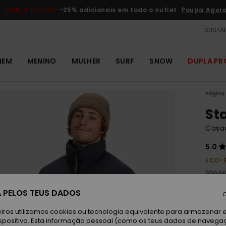
DUPLA PROMO
-25% adicionais em todo o outlet
Poupa Agor
SUSTAI
MEM
MENINO
MULHER
SURF
SNOW
DUPLA P
Página 
St
Casa
5.0
ECO-
200,0
75,
 PELOS TEUS DADOS
C
Paga 
iros utilizamos cookies ou tecnologia equivalente para armazenar 
spositivo. Esta informação pessoal (como os teus dados de navega