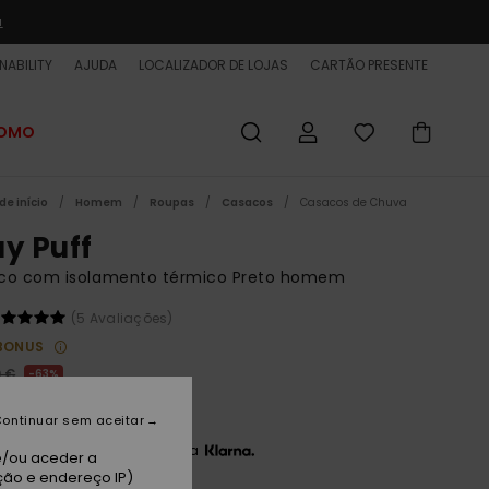
a
NABILITY
AJUDA
LOCALIZADOR DE LOJAS
CARTÃO PRESENTE
ROMO
de início
Homem
Roupas
Casacos
Casacos de Chuva
ay Puff
co com isolamento térmico Preto homem
(5 Avaliações)
BONUS
0 €
63%
00 €
ontinuar sem aceitar
3 x 25,00 € sem juros com a
e/ou aceder a
ção e endereço IP)