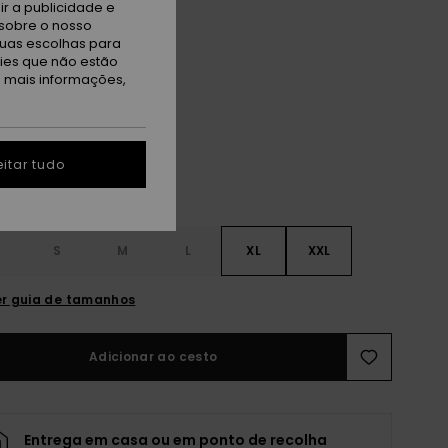
ET
r a publicidade e
sobre o nosso
 PROMO 25% EXTRA
tuas escolhas para
kies que não estão
a mais informações,
ack
itar tudo
S
S
M
L
XL
XXL
r guia de tamanhos
Adicionar ao cesto
Entrega em casa ou em ponto de recolha