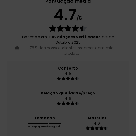
Pontuação média
4.7
/5
baseado em
9 avaliações verificadas
desde
Outubro 2025
78% dos nossos clientes recomendam este
produto
Conforto
4.9
Relação qualidade/preço
4.6
Tamanho
Material
4.9
Muito pequeno
Demasiado grande