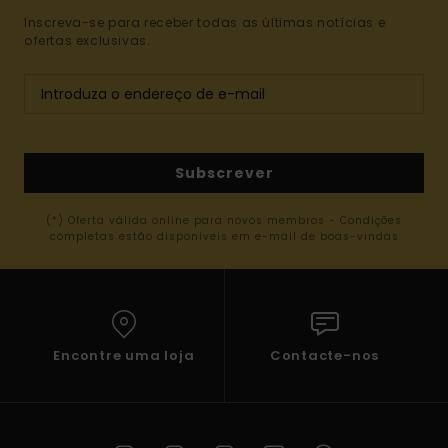
Inscreva-se para receber todas as últimas notícias e
ofertas exclusivas.
Subscrever
(*) Oferta válida online para novos membros - Condições
completas estão disponíveis em e-mail de boas-vindas
Encontre uma loja
Contacte-nos