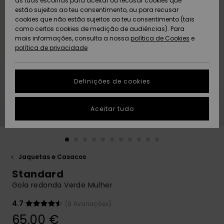
as tuas escolhas para aceitar ou recusar cookies que
Freedom
estão sujeitos ao teu consentimento, ou para recusar
cookies que não estão sujeitos ao teu consentimento (tais
AJUDA
Protecção de
como certos cookies de medição de audiências). Para
Artigos
Artigos
Community
dados
mais informações, consulta a nossa
recém-
recém-
política de Cookies
e
chegados
chegados
política de privacidade
SUSTAINABILITY
Guia de
tamanhos
LOCALIZADOR
Definições de cookies
Coleções
Highlights
DE LOJAS
Inicia uma
Aceitar tudo
CARTÃO
conversa para
PRESENTE
obteres a
resposta mais
rápida à tua
LISTA DE
pergunta.
DESEJO
Jaquetas e Casacos
Iniciar uma
Standard
conversa
Gola redonda Verde Mulher
Encontra
respostas
4.7
(9 Avaliações)
para as
65,00 €
perguntas