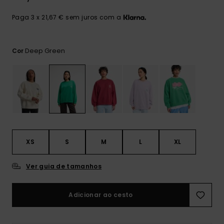
mais
frequentes e o
Paga 3 x 21,67 € sem juros com a
nosso
formulário de
contacto.
Deep Green
Cor
Consultar
as FAQ
XS
S
M
L
XL
Ver guia de tamanhos
Adicionar ao cesto