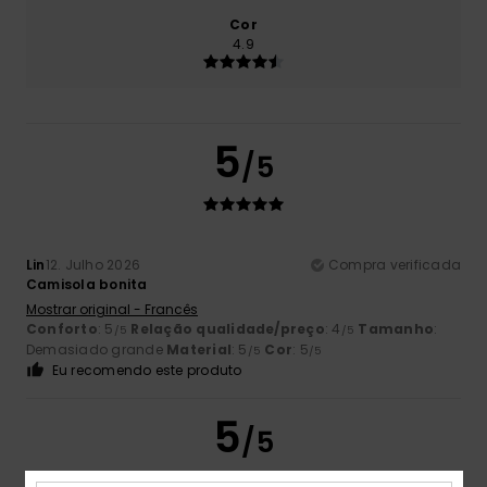
Cor
4.9
5
/5
Lin
12. Julho 2026
Compra verificada
Camisola bonita
Mostrar original - Francês
Conforto
: 5
Relação qualidade/preço
: 4
Tamanho
:
/5
/5
Demasiado grande
Material
: 5
Cor
: 5
/5
/5
Eu recomendo este produto
5
/5