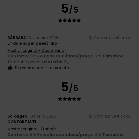
5
/5
BÁRBARA
26. Janeiro 2026
Compra verificada
Lindo e super quentinho
Mostrar original - Castelhano
Conforto
: 5
Relação qualidade/preço
: 5
Tamanho
:
/5
/5
Tamanho perfeito
Material
: 5
/5
Eu recomendo este produto
5
/5
Solange
16. Janeiro 2026
Compra verificada
CONFORTÁVEL
Mostrar original - Francês
Conforto
: 5
Relação qualidade/preço
: 5
Tamanho
:
/5
/5