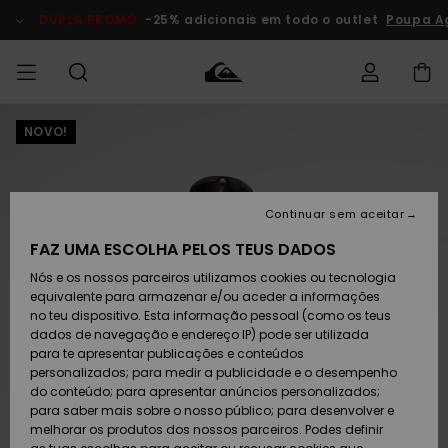
Avançar
para
DUPLA PROMO
-25% adicionais em todo o outlet
Poupa Ag
a
informação
do
produto
NOVO!
Acede à tua
HOMEM
Roupas
Roupas
Shop
Surf Shop
Artigos
Outlet
encomenda
Homem
Neve
Homem
Homem
MENINO
Envio
Acessórios
Acessórios
Artigos
Continuar sem aceitar
recém-
Surf Shop
Outlet
MULHER
chegados
Crianças
Artigos
Criança
FAZ UMA ESCOLHA PELOS TEUS DADOS
Devoluções
Neve
Nós e os nossos parceiros utilizamos cookies ou tecnologia
Calçado e
Calçado e
Criança
equivalente para armazenar e/ou aceder a informações
chinelos
chinelos
SURF
Pagamento
Highlights
Highlights
Outlet
no teu dispositivo. Esta informação pessoal (como os teus
Mulher
dados de navegação e endereço IP) pode ser utilizada
SNOW
Snow Shop
para te apresentar publicações e conteúdos
Cartão
Surfe/água
Surfe/água
Feminino
personalizados; para medir a publicidade e o desempenho
presente
Snow
Community
do conteúdo; para apresentar anúncios personalizados;
DUPLA
para saber mais sobre o nosso público; para desenvolver e
PROMO
melhorar os produtos dos nossos parceiros. Podes definir
Quiksilver
Snow
Neve
Highlights