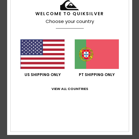
WELCOME TO QUIKSILVER
Melinda
24. Junho 2026
Compra verificada
Choose your country
Cor linda, tecido fino e suave, mas as mangas são um
pouco curtas
Mostrar original - Neerlandês
Conforto
: 5
Relação qualidade/preço
: 5
Tamanho
:
/5
/5
Pequeno
Material
: 5
Cor
: 5
/5
/5
Eu recomendo este produto
5
/5
US SHIPPING ONLY
PT SHIPPING ONLY
VIEW ALL COUNTRIES
Béatrice
1. Junho 2026
Compra verificada
Muito bem
Mostrar original - Francês
Conforto
: 5
Relação qualidade/preço
: 5
Tamanho
:
/5
/5
Grande
Material
: 5
Cor
: 5
/5
/5
Eu recomendo este produto