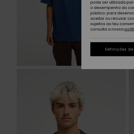
pode ser utilizada pa
o desempenho do cont
público; para desenvo
aceitar ou recusar co
sujeitos ao teu conse
consulta a nossa
polí
Definições de