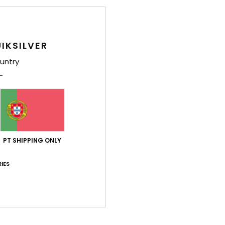
Env
IKSILVER
untry
PT SHIPPING ONLY
IES