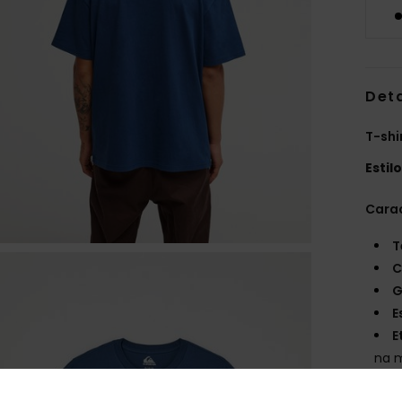
Det
T-shi
Estil
Carac
T
C
G
E
E
na 
Comp