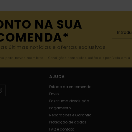
ONTO NA SUA
NCOMENDA*
s últimas notícias e ofertas exclusivas.
nline para novos membros - Condições completas estão disponíveis em e
AJUDA
Estado da encomenda
Envio
Fazer uma devolução
Pagamento
Reparações e Garantia
Protecção de dados
FAQ e contato