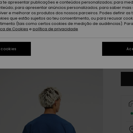
ra te apresentar publicações e conteúdos personalizados; para medi
eúdo; para apresentar anúncios personalizados; para saber mais 
lver e melhorar os produtos dos nossos parceiros. Podes definir as 
okies que estão sujeitos ao teu consentimento, ou para recusar coo
ntimento (tais como certos cookies de medição de audiências). Par
tica de Cookies
e
política de privacidade
X
 cookies
Ace
Ve