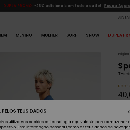
DUPLA PROMO
-25% adicionais em todo o outlet
Poupa Agor
SUSTAI
MEM
MENINO
MULHER
SURF
SNOW
DUPLA P
Página 
Sp
T-sh
ECO-
40,
Paga 3
 PELOS TEUS DADOS
C
iros utilizamos cookies ou tecnologia equivalente para armazenar 
D
spositivo. Esta informação pessoal (como os teus dados de navega
Cor