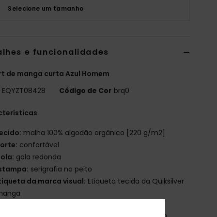
Selecione um tamanho
alhes e funcionalidades
rt de manga curta Azul Homem
o
EQYZT08428
Código de Cor
brq0
terísticas
ecido:
malha 100% algodão orgânico [220 g/m2]
orte:
confortável
ola:
gola redonda
stampa:
serigrafia no peito
tiqueta da marca visual:
Etiqueta tecida da Quiksilver
manga
osição
[Tecido principal] 100% algodão orgânico