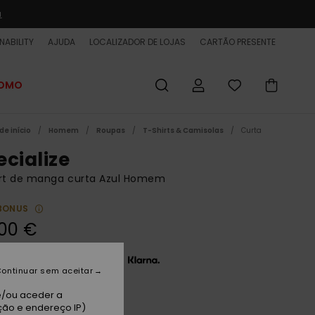
a
NABILITY
AJUDA
LOCALIZADOR DE LOJAS
CARTÃO PRESENTE
ROMO
de início
Homem
Roupas
T-Shirts & Camisolas
Curta
ecialize
irt de manga curta Azul Homem
BONUS
00 €
 x 13,33 € sem juros com a
ontinuar sem aceitar
e/ou aceder a
ark Denim
ção e endereço IP)