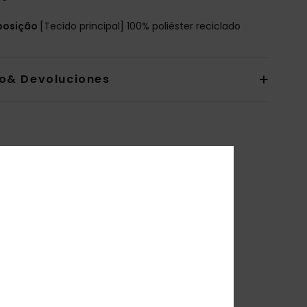
osição
[Tecido principal] 100% poliéster reciclado
io& Devoluciones