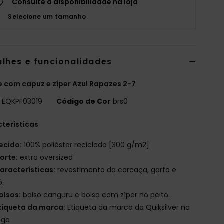
Consulte a disponibilidade na loja
Selecione um tamanho
alhes e funcionalidades
e com capuz e zíper Azul Rapazes 2-7
o
EQKPF03019
Código de Cor
brs0
terísticas
ecido:
100% poliéster reciclado [300 g/m2]
orte:
extra oversized
aracterísticas:
revestimento da carcaça, garfo e
ô.
olsos:
bolso canguru e bolso com zíper no peito.
tiqueta da marca:
Etiqueta da marca da Quiksilver na
ga