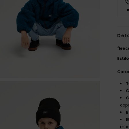
Det
fleec
Estil
Carac
T
C
C
cap
B
E
man