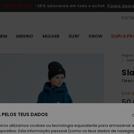
DUPLA PROMO
-25% adicionais em todo o outlet
Poupa Agor
SUSTAI
MEM
MENINO
MULHER
SURF
SNOW
DUPLA P
Página 
Cami
Sl
fleec
ECO-
50,
 PELOS TEUS DADOS
Paga 
C
iros utilizamos cookies ou tecnologia equivalente para armazenar 
spositivo. Esta informação pessoal (como os teus dados de navega