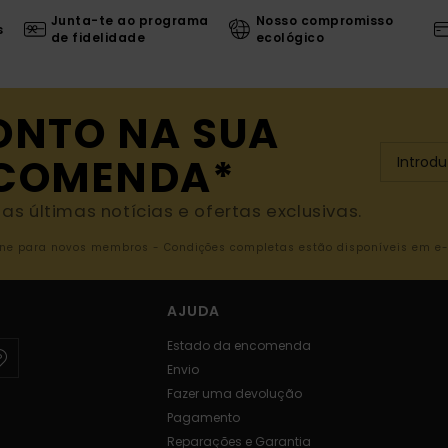
Junta-te ao programa
Nosso compromisso
s
de fidelidade
ecológico
ONTO NA SUA
NCOMENDA*
s últimas notícias e ofertas exclusivas.
nline para novos membros - Condições completas estão disponíveis em e
AJUDA
Estado da encomenda
Envio
Fazer uma devolução
Pagamento
Reparações e Garantia