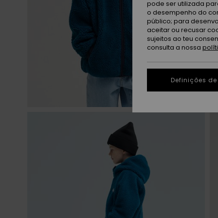
pode ser utilizada pa
o desempenho do cont
público; para desenvo
aceitar ou recusar co
sujeitos ao teu conse
consulta a nossa
polí
Definições de