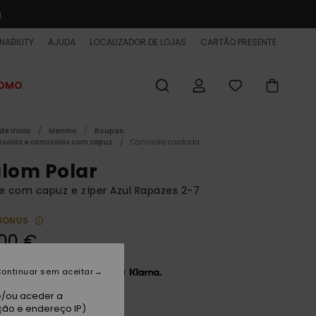
a
NABILITY
AJUDA
LOCALIZADOR DE LOJAS
CARTÃO PRESENTE
ROMO
de início
Menino
Roupas
solas e camisolas com capuz
Camisola cardada
alom Polar
e com capuz e zíper Azul Rapazes 2-7
BONUS
00 €
3 x 16,67 € sem juros com a
ontinuar sem aceitar
e/ou aceder a
ção e endereço IP)