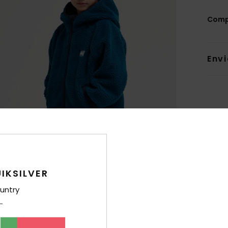
Comp
Env
IKSILVER
untry