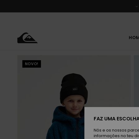
Avançar
para
a
informação
do
produto
HO
NOVO!
FAZ UMA ESCOLHA
Nós e os nossos parce
informações no teu di