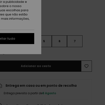
ue Coral
r a publicidade e
sobre o nosso
tuas escolhas para
kies que não estão
a mais informações,
itar tudo
3
4
5
6
7
r guia de tamanhos
Adicionar ao cesto
Entrega em casa ou em ponto de recolha
Entrega prevista a partir de
8 Agosto