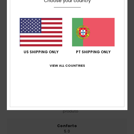
Choose your country
Envio& Devoluciones
Avaliações dos clientes
US SHIPPING ONLY
PT SHIPPING ONLY
Pontuação média
5.0
VIEW ALL COUNTRIES
/5
baseado em
2 avaliações verificadas
desde
Novembro 2025
100% dos nossos clientes recomendam este
produto
Conforto
5.0