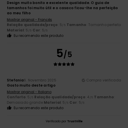
Design muito bonito e excelente qualidade. O guia de
tamanhos foi muito útil e o casaco ficou-lhe na perfeição
ao meu filho
Mostrar original - Francês
Relação qualidade/preço
: 5
Tamanho
: Tamanho perfeito
/5
Material
: 5
Cor
: 5
/5
/5
Eu recomendo este produto
5
/5
Stefania
6. Novembro 2025
Compra verificada
Gosto muito deste artigo
Mostrar original - Italiano
Conforto
: 5
Relação qualidade/preço
: 4
Tamanho
:
/5
/5
Demasiado grande
Material
: 5
Cor
: 5
/5
/5
Eu recomendo este produto
Verificado por
TrustVille