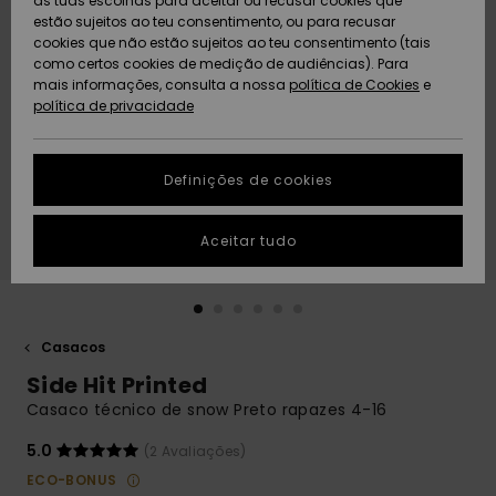
as tuas escolhas para aceitar ou recusar cookies que
Freedom
estão sujeitos ao teu consentimento, ou para recusar
cookies que não estão sujeitos ao teu consentimento (tais
AJUDA
Protecção de
como certos cookies de medição de audiências). Para
Artigos
Artigos
Community
dados
mais informações, consulta a nossa
recém-
recém-
política de Cookies
e
chegados
chegados
política de privacidade
SUSTAINABILITY
Guia de
tamanhos
LOCALIZADOR
Definições de cookies
Coleções
Highlights
DE LOJAS
Inicia uma
Aceitar tudo
CARTÃO
conversa para
PRESENTE
obteres a
resposta mais
rápida à tua
LISTA DE
pergunta.
DESEJO
Casacos
Iniciar uma
Side Hit Printed
conversa
Casaco técnico de snow Preto rapazes 4-16
Encontra
respostas
5.0
(2 Avaliações)
para as
ECO-BONUS
perguntas