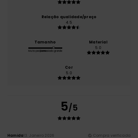
Relação qualidade/preço
4.5
Tamanho
Material
5.0
Muito pequeno
Demasiado grande
Cor
5.0
5
/5
Hamida
13. Janeiro 2026
Compra verificada