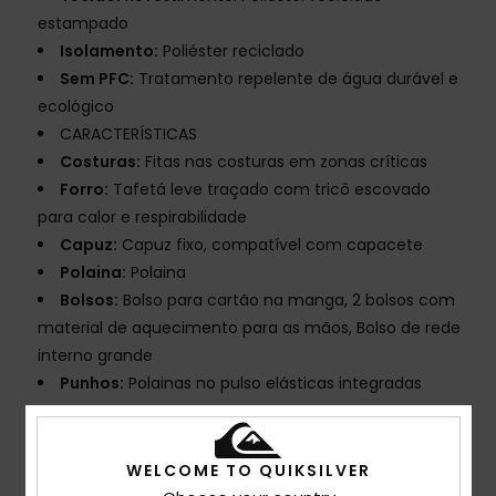
estampado
Isolamento:
Poliéster reciclado
Sem PFC:
Tratamento repelente de água durável e
ecológico
CARACTERÍSTICAS
Costuras:
Fitas nas costuras em zonas críticas
Forro:
Tafetá leve traçado com tricô escovado
para calor e respirabilidade
Capuz:
Capuz fixo, compatível com capacete
Polaina:
Polaina
Bolsos:
Bolso para cartão na manga, 2 bolsos com
material de aquecimento para as mãos, Bolso de rede
interno grande
Punhos:
Polainas no pulso elásticas integradas
Composição
[Tecido principal] 55% poliéster reciclado,
45% poliéster
WELCOME TO QUIKSILVER