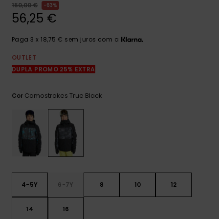
mais
150,00 €
63%
frequentes e o
56,25 €
nosso
formulário de
contacto.
Paga 3 x 18,75 € sem juros com a
Consultar
OUTLET
as FAQ
DUPLA PROMO 25% EXTRA
Camostrokes True Black
Cor
4-5Y
6-7Y
8
10
12
14
16