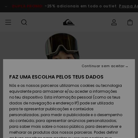
Avançar
para
DUPLA PROMO
-25% adicionais em todo o outlet
Poupa A
a
informação
do
produto
Acede à tua
HOMEM
Roupas
Roupas
Shop
Surf Shop
Artigos
Outlet
encomenda
Homem
Neve
Homem
Homem
MENINO
Envio
Acessórios
Acessórios
Artigos
Continuar sem aceitar
recém-
Surf Shop
Outlet
MULHER
chegados
Crianças
Artigos
Criança
FAZ UMA ESCOLHA PELOS TEUS DADOS
Devoluções
Neve
Nós e os nossos parceiros utilizamos cookies ou tecnologia
Calçado e
Calçado e
Criança
equivalente para armazenar e/ou aceder a informações
chinelos
chinelos
SURF
Pagamento
Highlights
Highlights
Outlet
no teu dispositivo. Esta informação pessoal (como os teus
Mulher
dados de navegação e endereço IP) pode ser utilizada
SNOW
Snow Shop
para te apresentar publicações e conteúdos
Cartão
Surfe/água
Surfe/água
Feminino
personalizados; para medir a publicidade e o desempenho
presente
Snow
Community
do conteúdo; para apresentar anúncios personalizados;
DUPLA
para saber mais sobre o nosso público; para desenvolver e
PROMO
melhorar os produtos dos nossos parceiros. Podes definir
Quiksilver
Snow
Neve
Highlights