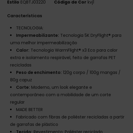
Estilo
EQBTJ03220
Código de Cor
kvj1
Características
TECNOLOGIA:
Impermeabilizante:
Tecnologia 5K DryFlight® para
uma melhor impermeabilização
Calor:
Tecnologia WarmFlight® x3 Eco para calor
extra e isolamento respirável, feito de garrafas PET
recicladas
Peso de enchimento:
120g corpo / 100g mangas /
80g capuz
Corte:
Moderno, um look elegante e
contemporâneo com a mobilidade de um corte
regular
MADE BETTER
Fabricado com fibras de poliéster recicladas a partir
de garrafas de plástico
Tecido:
Revestimento: Poliéster reciclado