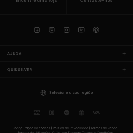
Encontre uma loja
Contacte-nos
AJUDA
QUIKSILVER
Selecione a sua região
Configuração de cookies |
Política de Privacidade |
Termos de venda |
Termos de Utilizaçâo |
Quiksilver Freedom Termos e Condições |