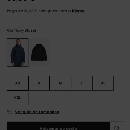
mais
frequentes e o
Paga 3 x 33,33 € sem juros com a
nosso
formulário de
contacto.
Navy Blazer
Cor
Consultar
as FAQ
XS
S
M
L
XL
XXL
Ver guia de tamanhos
Adicionar ao cesto