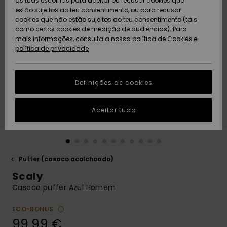
as tuas escolhas para aceitar ou recusar cookies que
Freedom
estão sujeitos ao teu consentimento, ou para recusar
cookies que não estão sujeitos ao teu consentimento (tais
AJUDA
Protecção de
como certos cookies de medição de audiências). Para
Artigos
Artigos
Community
dados
mais informações, consulta a nossa
recém-
recém-
política de Cookies
e
chegados
chegados
política de privacidade
SUSTAINABILITY
Guia de
tamanhos
LOCALIZADOR
Definições de cookies
Coleções
Highlights
DE LOJAS
Inicia uma
Aceitar tudo
CARTÃO
conversa para
PRESENTE
obteres a
resposta mais
rápida à tua
LISTA DE
pergunta.
DESEJO
Puffer (casaco acolchoado)
Iniciar uma
Scaly
conversa
Casaco puffer Azul Homem
Encontra
respostas
ECO-BONUS
para as
99,99 €
perguntas