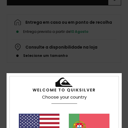
Entrega em casa ou em ponto de recolha
Entrega prevista a partir de
10 Agosto
Consulte a disponibilidade na loja
Selecione um tamanho
Detalhes e funcionalidades
WELCOME TO QUIKSILVER
Casaco puffer Azul Homem
Choose your country
Estilo
EQYJK03752
Código de Cor
byj0
Características