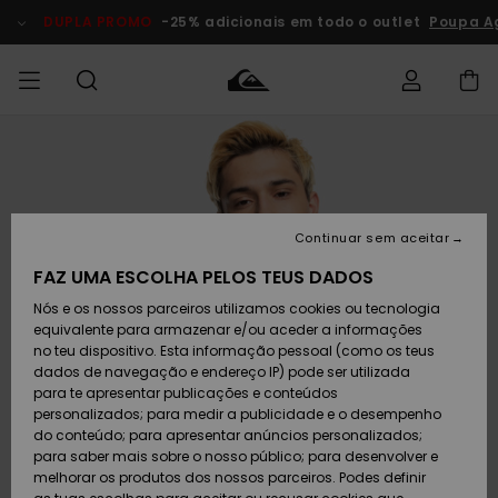
Avançar
para
DUPLA PROMO
-25% adicionais em todo o outlet
Poupa A
a
informação
do
produto
Acede à tua
HOMEM
Roupas
Roupas
Shop
Surf Shop
Artigos
Outlet
encomenda
Homem
Neve
Homem
Homem
MENINO
Envio
Acessórios
Acessórios
Artigos
Continuar sem aceitar
recém-
Surf Shop
Outlet
MULHER
chegados
Crianças
Artigos
Criança
FAZ UMA ESCOLHA PELOS TEUS DADOS
Devoluções
Neve
Nós e os nossos parceiros utilizamos cookies ou tecnologia
Calçado e
Calçado e
Criança
equivalente para armazenar e/ou aceder a informações
chinelos
chinelos
SURF
Pagamento
Highlights
Highlights
Outlet
no teu dispositivo. Esta informação pessoal (como os teus
Mulher
dados de navegação e endereço IP) pode ser utilizada
SNOW
Snow Shop
para te apresentar publicações e conteúdos
Cartão
Surfe/água
Surfe/água
Feminino
personalizados; para medir a publicidade e o desempenho
presente
Snow
Community
do conteúdo; para apresentar anúncios personalizados;
DUPLA
para saber mais sobre o nosso público; para desenvolver e
PROMO
melhorar os produtos dos nossos parceiros. Podes definir
Quiksilver
Snow
Neve
Highlights