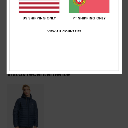
Design leve
Aderência nas palmas das mãos
Logótipo bordado
US SHIPPING ONLY
PT SHIPPING ONLY
Composição
[Tecido principal] 100% poliéster reciclado
VIEW ALL COUNTRIES
Envio& Devoluciones
Vistos recentemente