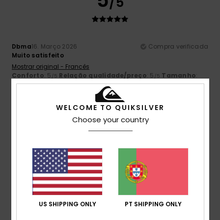
5
/5
Dbma
16. Março 2026
Compra verificada
Muito satisfeito
Mostrar original - Francês
Conforto
: 5
Relação qualidade/preço
: 5
Tamanho
:
/5
/5
Tamanho perfeito
Material
: 5
Cor
: 5
/5
/5
Eu recomendo este produto
WELCOME TO QUIKSILVER
5
Choose your country
/5
Client anonyme vérifié
3. Março 2026
Compra verificada
Porque é que é uma jogada fantástica!
Mostrar original - Francês
Conforto
: 5
Relação qualidade/preço
: 5
Tamanho
:
/5
/5
US SHIPPING ONLY
PT SHIPPING ONLY
Tamanho perfeito
Material
: 5
/5
Eu recomendo este produto