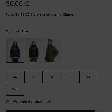
mais
90,00 €
frequentes e o
nosso
Paga 3 x 30,00 € sem juros com a
formulário de
contacto.
Consultar
Dark Navy
Cor
as FAQ
XS
S
M
L
XL
XXL
Ver guia de tamanhos