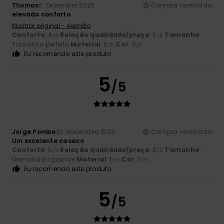
Thomas
6. Dezembro 2025
Compra verificada
elevado conforto
Mostrar original - Alemão
Conforto
: 4
Relação qualidade/preço
: 5
Tamanho
:
/5
/5
Tamanho perfeito
Material
: 5
Cor
: 4
/5
/5
Eu recomendo este produto
5
/5
Jorge Pombo
23. Novembro 2025
Compra verificada
Um excelente casaco
Conforto
: 5
Relação qualidade/preço
: 5
Tamanho
:
/5
/5
Demasiado grande
Material
: 5
Cor
: 5
/5
/5
Eu recomendo este produto
5
/5