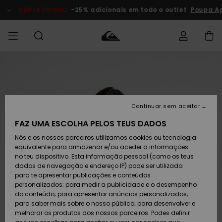
Avançar
para
DUPLA PROMO
-25% adicionais em todo o outlet
Poupa A
a
informação
do
produto
Acede à tua
HOMEM
Roupas
Roupas
Shop
Surf Shop
Artigos
Outlet
encomenda
Homem
Neve
Homem
Homem
MENINO
Envio
Acessórios
Acessórios
Artigos
Continuar sem aceitar
recém-
Surf Shop
Outlet
MULHER
chegados
Crianças
Artigos
Criança
FAZ UMA ESCOLHA PELOS TEUS DADOS
Devoluções
Neve
Nós e os nossos parceiros utilizamos cookies ou tecnologia
Calçado e
Calçado e
Criança
equivalente para armazenar e/ou aceder a informações
chinelos
chinelos
SURF
Pagamento
Highlights
Highlights
Outlet
no teu dispositivo. Esta informação pessoal (como os teus
Mulher
dados de navegação e endereço IP) pode ser utilizada
SNOW
Snow Shop
para te apresentar publicações e conteúdos
Cartão
Surfe/água
Surfe/água
Feminino
personalizados; para medir a publicidade e o desempenho
presente
Snow
Community
do conteúdo; para apresentar anúncios personalizados;
DUPLA
para saber mais sobre o nosso público; para desenvolver e
PROMO
melhorar os produtos dos nossos parceiros. Podes definir
Quiksilver
Snow
Neve
Highlights