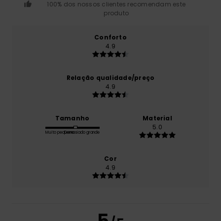
100% dos nossos clientes recomendam este
produto
Conforto
4.9
Relação qualidade/preço
4.9
Tamanho
Material
5.0
Muito pequeno
Demasiado grande
Cor
4.9