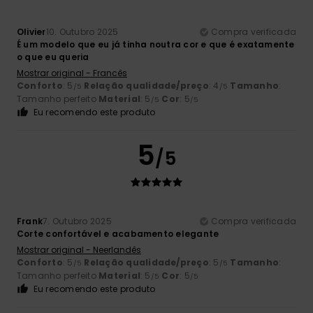
Olivier
10. Outubro 2025
Compra verificada
É um modelo que eu já tinha noutra cor e que é exatamente
o que eu queria
Mostrar original - Francês
Conforto
: 5
Relação qualidade/preço
: 4
Tamanho
:
/5
/5
Tamanho perfeito
Material
: 5
Cor
: 5
/5
/5
Eu recomendo este produto
5
/5
Frank
7. Outubro 2025
Compra verificada
Corte confortável e acabamento elegante
Mostrar original - Neerlandês
Conforto
: 5
Relação qualidade/preço
: 5
Tamanho
:
/5
/5
Tamanho perfeito
Material
: 5
Cor
: 5
/5
/5
Eu recomendo este produto