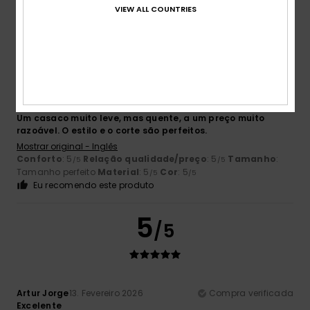
VIEW ALL COUNTRIES
5
/5
Paul
14. Fevereiro 2026
Compra verificada
Um casaco muito leve, mas quente, a um preço muito
razoável. O estilo e o corte são perfeitos.
Mostrar original - Inglês
Conforto
: 5
Relação qualidade/preço
: 5
Tamanho
:
/5
/5
Tamanho perfeito
Material
: 5
Cor
: 5
/5
/5
Eu recomendo este produto
5
/5
Artur Jorge
13. Fevereiro 2026
Compra verificada
Excelente