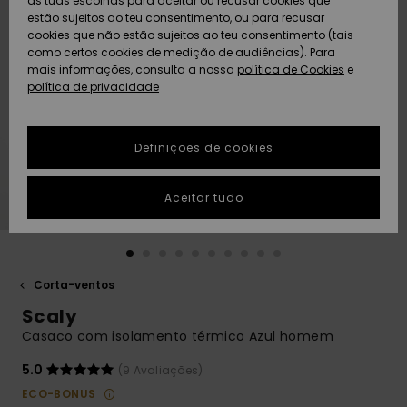
as tuas escolhas para aceitar ou recusar cookies que
Freedom
estão sujeitos ao teu consentimento, ou para recusar
cookies que não estão sujeitos ao teu consentimento (tais
AJUDA
Protecção de
como certos cookies de medição de audiências). Para
Artigos
Artigos
Community
dados
mais informações, consulta a nossa
recém-
recém-
política de Cookies
e
chegados
chegados
política de privacidade
SUSTAINABILITY
Guia de
tamanhos
LOCALIZADOR
Definições de cookies
Coleções
Highlights
DE LOJAS
Inicia uma
Aceitar tudo
CARTÃO
conversa para
PRESENTE
obteres a
resposta mais
rápida à tua
LISTA DE
pergunta.
DESEJO
Corta-ventos
Iniciar uma
Scaly
conversa
Casaco com isolamento térmico Azul homem
Encontra
respostas
5.0
(9 Avaliações)
para as
ECO-BONUS
perguntas