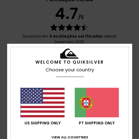
4.7
/5
baseado em
3 avaliações verificadas
desde
Dezembro 2025
67% dos nossos clientes recomendam este
produto
WELCOME TO QUIKSILVER
Conforto
Choose your country
4.5
Relação qualidade/preço
4.7
Tamanho
Material
US SHIPPING ONLY
PT SHIPPING ONLY
4.7
Muito pequeno
Demasiado grande
VIEW ALL COUNTRIES