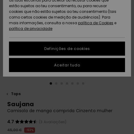
as tuas escolhas para aceitar ou recusar cookies que
Freedom
estão sujeitos ao teu consentimento, ou para recusar
cookies que não estão sujeitos ao teu consentimento (tais
AJUDA
Protecção de
como certos cookies de medição de audiências). Para
Artigos
Artigos
Community
dados
mais informações, consulta a nossa
recém-
recém-
política de Cookies
e
chegados
chegados
política de privacidade
SUSTAINABILITY
Guia de
tamanhos
LOCALIZADOR
Definições de cookies
Coleções
Highlights
DE LOJAS
Inicia uma
Aceitar tudo
CARTÃO
conversa para
PRESENTE
obteres a
resposta mais
rápida à tua
LISTA DE
pergunta.
DESEJO
Tops
Iniciar uma
Saujana
conversa
Camisola de manga comprida Cinzento mulher
Encontra
respostas
4.7
(3 Avaliações)
para as
45,00 €
63%
perguntas