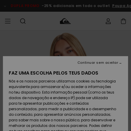
Avançar
para
DUPLA PROMO
-25% adicionais em todo o outlet
Poupa A
a
informação
do
produto
Acede à tua
HOMEM
Roupas
Roupas
Shop
Surf Shop
Artigos
Outlet
encomenda
Homem
Neve
Homem
Homem
MENINO
Envio
Acessórios
Acessórios
Artigos
Continuar sem aceitar
recém-
Surf Shop
Outlet
MULHER
chegados
Crianças
Artigos
Criança
FAZ UMA ESCOLHA PELOS TEUS DADOS
Devoluções
Neve
Nós e os nossos parceiros utilizamos cookies ou tecnologia
Calçado e
Calçado e
Criança
equivalente para armazenar e/ou aceder a informações
chinelos
chinelos
SURF
Pagamento
Highlights
Highlights
Outlet
no teu dispositivo. Esta informação pessoal (como os teus
Mulher
dados de navegação e endereço IP) pode ser utilizada
SNOW
Snow Shop
para te apresentar publicações e conteúdos
Cartão
Surfe/água
Surfe/água
Feminino
personalizados; para medir a publicidade e o desempenho
presente
Snow
Community
do conteúdo; para apresentar anúncios personalizados;
DUPLA
para saber mais sobre o nosso público; para desenvolver e
PROMO
melhorar os produtos dos nossos parceiros. Podes definir
Quiksilver
Snow
Neve
Highlights