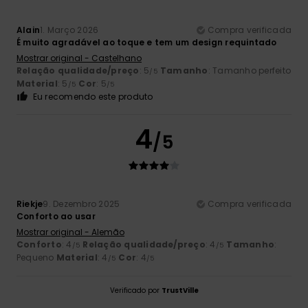
Alain
1. Março 2026
Compra verificada
É muito agradável ao toque e tem um design requintado
Mostrar original - Castelhano
Relação qualidade/preço
: 5
Tamanho
: Tamanho perfeito
/5
Material
: 5
Cor
: 5
/5
/5
Eu recomendo este produto
4
/5
Riekje
9. Dezembro 2025
Compra verificada
Conforto ao usar
Mostrar original - Alemão
Conforto
: 4
Relação qualidade/preço
: 4
Tamanho
:
/5
/5
Pequeno
Material
: 4
Cor
: 4
/5
/5
Verificado por
TrustVille