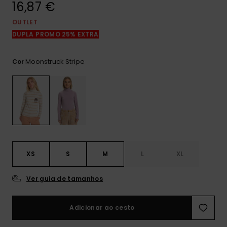
16,87 €
mais
frequentes e o
nosso
OUTLET
formulário de
DUPLA PROMO 25% EXTRA
contacto.
Consultar
Moonstruck Stripe
Cor
as FAQ
XS
S
M
L
XL
Ver guia de tamanhos
Adicionar ao cesto