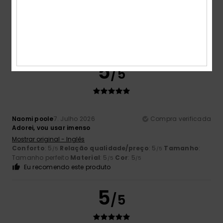
Cor
4.7
5
/5
Naomi poole
7. Julho 2026
Compra verificada
Adorei, vou usar imenso
Mostrar original - Inglês
Conforto
: 5
Relação qualidade/preço
: 5
Tamanho
:
/5
/5
Tamanho perfeito
Material
: 5
Cor
: 5
/5
/5
Eu recomendo este produto
5
/5