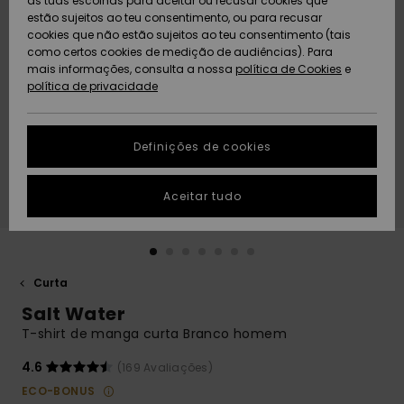
as tuas escolhas para aceitar ou recusar cookies que
Freedom
estão sujeitos ao teu consentimento, ou para recusar
cookies que não estão sujeitos ao teu consentimento (tais
AJUDA
Protecção de
como certos cookies de medição de audiências). Para
Artigos
Artigos
Community
dados
mais informações, consulta a nossa
recém-
recém-
política de Cookies
e
chegados
chegados
política de privacidade
SUSTAINABILITY
Guia de
tamanhos
LOCALIZADOR
Definições de cookies
Coleções
Highlights
DE LOJAS
Inicia uma
Aceitar tudo
CARTÃO
conversa para
PRESENTE
obteres a
resposta mais
rápida à tua
LISTA DE
pergunta.
DESEJO
Curta
Iniciar uma
Salt Water
conversa
T-shirt de manga curta Branco homem
Encontra
respostas
4.6
(169 Avaliações)
para as
ECO-BONUS
perguntas