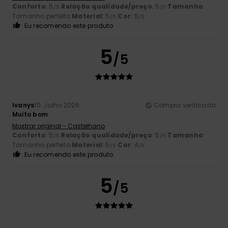
Conforto
: 5
Relação qualidade/preço
: 5
Tamanho
:
/5
/5
Tamanho perfeito
Material
: 5
Cor
: 5
/5
/5
Eu recomendo este produto
5
/5
Ivanys
10. Julho 2026
Compra verificada
Muito bom
Mostrar original - Castelhano
Conforto
: 5
Relação qualidade/preço
: 5
Tamanho
:
/5
/5
Tamanho perfeito
Material
: 5
Cor
: 4
/5
/5
Eu recomendo este produto
5
/5