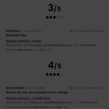
3
/5
Stephan
12. Julho 2026
Compra verificada
Material fino
Mostrar original - Inglês
Conforto
: 3
Relação qualidade/preço
: 2
Tamanho
:
/5
/5
Grande
Material
: 1
Cor
: 5
/5
/5
4
/5
GUILLERMO
11. Julho 2026
Compra verificada
Gosto da cor, do tamanho e do design.
Mostrar original - Castelhano
Conforto
: 5
Relação qualidade/preço
: 5
Tamanho
:
/5
/5
Tamanho perfeito
Material
: 4
Cor
: 5
/5
/5