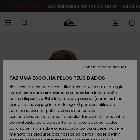
Avançar
para
DUPLA PROMO
-25% adicionais em todo o outlet
Poupa A
a
informação
do
produto
Acede à tua
HOMEM
Roupas
Roupas
Shop
Surf Shop
Artigos
Outlet
encomenda
Homem
Neve
Homem
Homem
MENINO
Envio
Acessórios
Acessórios
Artigos
Continuar sem aceitar
recém-
Surf Shop
Outlet
MULHER
chegados
Crianças
Artigos
Criança
FAZ UMA ESCOLHA PELOS TEUS DADOS
Devoluções
Neve
Nós e os nossos parceiros utilizamos cookies ou tecnologia
Calçado e
Calçado e
Criança
equivalente para armazenar e/ou aceder a informações
chinelos
chinelos
SURF
Pagamento
Highlights
Highlights
Outlet
no teu dispositivo. Esta informação pessoal (como os teus
Mulher
dados de navegação e endereço IP) pode ser utilizada
SNOW
Snow Shop
para te apresentar publicações e conteúdos
Cartão
Surfe/água
Surfe/água
Feminino
personalizados; para medir a publicidade e o desempenho
presente
Snow
Community
do conteúdo; para apresentar anúncios personalizados;
DUPLA
para saber mais sobre o nosso público; para desenvolver e
PROMO
melhorar os produtos dos nossos parceiros. Podes definir
Quiksilver
Snow
Neve
Highlights