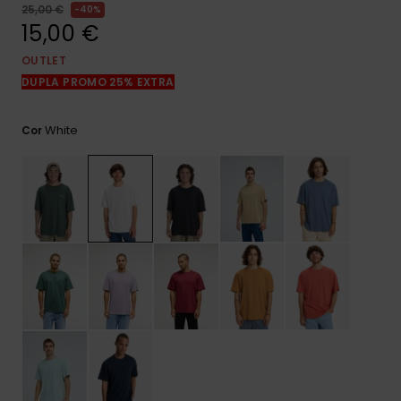
mais
25,00 €
40%
frequentes e o
15,00 €
nosso
formulário de
OUTLET
contacto.
DUPLA PROMO 25% EXTRA
Consultar
as FAQ
White
Cor