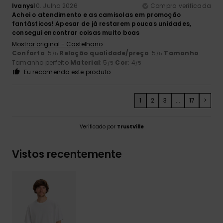
Ivanys
10. Julho 2026
Compra verificada
Achei o atendimento e as camisolas em promoção
fantásticos! Apesar de já restarem poucas unidades,
consegui encontrar coisas muito boas
Mostrar original - Castelhano
Conforto
: 5
Relação qualidade/preço
: 5
Tamanho
:
/5
/5
Tamanho perfeito
Material
: 5
Cor
: 4
/5
/5
Eu recomendo este produto
1
2
3
...
17
>
Verificado por
TrustVille
Vistos recentemente