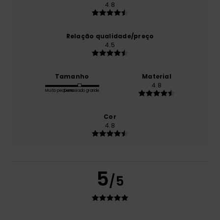
4.8
Relação qualidade/preço
4.5
Tamanho
Material
4.8
Muito pequeno
Demasiado grande
Cor
4.8
5
/5