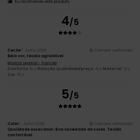
Eu recomendo este produto
4
/5
Cecile
7. Julho 2026
Compra verificada
Bela cor, tecido agradável
Mostrar original - Francês
Conforto
: 5
Relação qualidade/preço
: 4
Material
: 5
/5
/5
/5
Cor
: 5
/5
5
/5
Colin
5. Julho 2026
Compra verificada
Qualidade excecional. Boa variedade de cores. Tecido
confortável.