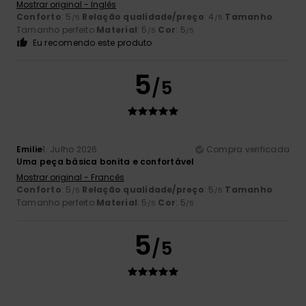
Mostrar original - Inglês
Conforto
: 5
Relação qualidade/preço
: 4
Tamanho
:
/5
/5
Tamanho perfeito
Material
: 5
Cor
: 5
/5
/5
Eu recomendo este produto
5
/5
Emilie
1. Julho 2026
Compra verificada
Uma peça básica bonita e confortável
Mostrar original - Francês
Conforto
: 5
Relação qualidade/preço
: 5
Tamanho
:
/5
/5
Tamanho perfeito
Material
: 5
Cor
: 5
/5
/5
5
/5