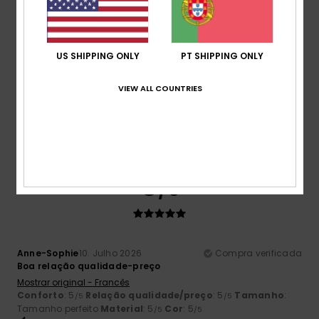
5
/5
US SHIPPING ONLY
PT SHIPPING ONLY
Adrian
12. Julho 2026
Compra verificada
Produtos de qualidade constante
VIEW ALL COUNTRIES
Mostrar original - Inglês
Conforto
: 5
Relação qualidade/preço
: 5
Tamanho
:
/5
/5
Tamanho perfeito
Material
: 5
Cor
: 5
/5
/5
Eu recomendo este produto
5
/5
Anne-Sophie
10. Julho 2026
Compra verificada
Boa relação qualidade-preço
Mostrar original - Francês
Conforto
: 5
Relação qualidade/preço
: 5
Tamanho
:
/5
/5
Tamanho perfeito
Material
: 5
Cor
: 5
/5
/5