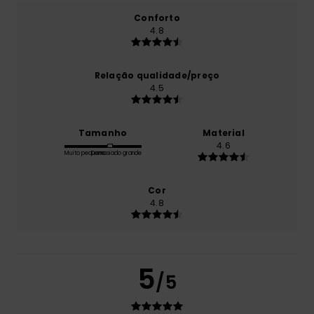
Conforto
4.8
Relação qualidade/preço
4.5
Tamanho
Material
4.6
Muito pequeno
Demasiado grande
Cor
4.8
5
/5