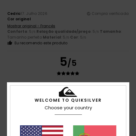
Cedric
17. Julho 2026
Compra verificada
Cor original
Mostrar original - Francês
Conforto
: 5
Relação qualidade/preço
: 5
Tamanho
:
/5
/5
Tamanho perfeito
Material
: 5
Cor
: 5
/5
/5
Eu recomendo este produto
5
/5
Ruben
17. Julho 2026
Compra verificada
O tamanho é bastante largo; comprei-o em XL para ficar
WELCOME TO QUIKSILVER
com um estilo mais descontraído
Choose your country
Mostrar original - Francês
Conforto
: 5
Relação qualidade/preço
: 5
Tamanho
:
/5
/5
Grande
Material
: 5
Cor
: 5
/5
/5