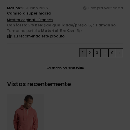
Marion
23. Junho 2026
Compra verificada
Camisola super macia
Mostrar original - Francês
Conforto
: 5
Relação qualidade/preço
: 5
Tamanho
:
/5
/5
Tamanho perfeito
Material
: 5
Cor
: 5
/5
/5
Eu recomendo este produto
1
2
3
...
9
>
Verificado por
TrustVille
Vistos recentemente