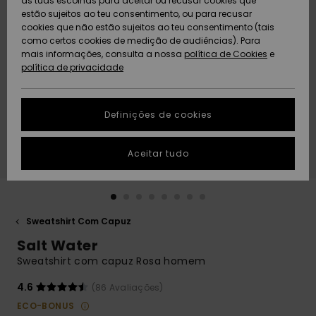
as tuas escolhas para aceitar ou recusar cookies que
Freedom
estão sujeitos ao teu consentimento, ou para recusar
cookies que não estão sujeitos ao teu consentimento (tais
AJUDA
Protecção de
como certos cookies de medição de audiências). Para
Artigos
Artigos
Community
dados
mais informações, consulta a nossa
recém-
recém-
política de Cookies
e
chegados
chegados
política de privacidade
SUSTAINABILITY
Guia de
tamanhos
LOCALIZADOR
Definições de cookies
Coleções
Highlights
DE LOJAS
Inicia uma
Aceitar tudo
CARTÃO
conversa para
PRESENTE
obteres a
resposta mais
rápida à tua
LISTA DE
pergunta.
DESEJO
Sweatshirt Com Capuz
Iniciar uma
Salt Water
conversa
Sweatshirt com capuz Rosa homem
Encontra
respostas
4.6
(86 Avaliações)
para as
ECO-BONUS
perguntas