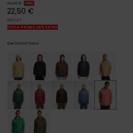
mais
60,00 €
63%
frequentes e o
22,50 €
nosso
formulário de
OUTLET
contacto.
DUPLA PROMO 25% EXTRA
Consultar
as FAQ
Desert Sand
Cor