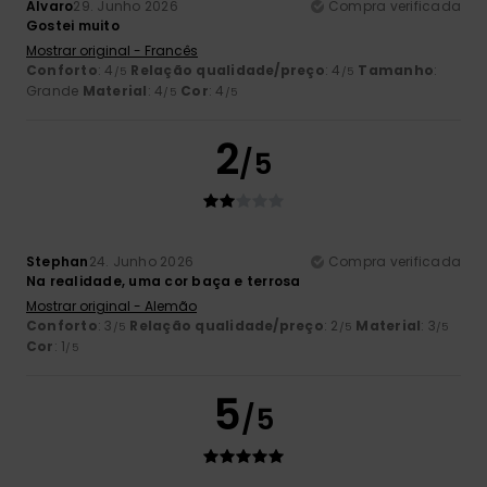
Alvaro
29. Junho 2026
Compra verificada
Gostei muito
Mostrar original - Francês
Conforto
: 4
Relação qualidade/preço
: 4
Tamanho
:
/5
/5
Grande
Material
: 4
Cor
: 4
/5
/5
2
/5
Stephan
24. Junho 2026
Compra verificada
Na realidade, uma cor baça e terrosa
Mostrar original - Alemão
Conforto
: 3
Relação qualidade/preço
: 2
Material
: 3
/5
/5
/5
Cor
: 1
/5
5
/5