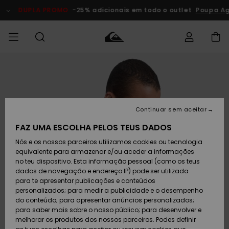
Avançar
para
DUPLA PROMO
-25% adicionais em todo o outlet
Poupa Ago
a
informação
do
produto
Acede à tua
HOMEM
Roupas
Roupas
Shop
Surf Shop
Artigos
Outlet
encomenda
Homem
Neve
Homem
Homem
MENINO
Envio
Acessórios
Acessórios
Artigos
Continuar sem aceitar
recém-
Surf Shop
Outlet
MULHER
chegados
Crianças
Artigos
Criança
FAZ UMA ESCOLHA PELOS TEUS DADOS
Devoluções
Neve
Nós e os nossos parceiros utilizamos cookies ou tecnologia
Calçado e
Calçado e
Criança
equivalente para armazenar e/ou aceder a informações
chinelos
chinelos
SURF
Pagamento
Highlights
Highlights
Outlet
no teu dispositivo. Esta informação pessoal (como os teus
Mulher
dados de navegação e endereço IP) pode ser utilizada
SNOW
Snow Shop
para te apresentar publicações e conteúdos
Cartão
Surfe/água
Surfe/água
Feminino
personalizados; para medir a publicidade e o desempenho
presente
Snow
Community
do conteúdo; para apresentar anúncios personalizados;
DUPLA
para saber mais sobre o nosso público; para desenvolver e
PROMO
melhorar os produtos dos nossos parceiros. Podes definir
Quiksilver
Snow
Neve
Highlights