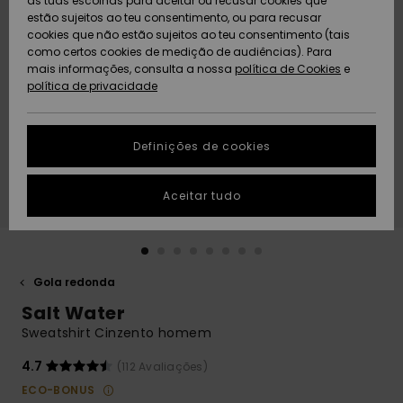
as tuas escolhas para aceitar ou recusar cookies que
Freedom
estão sujeitos ao teu consentimento, ou para recusar
cookies que não estão sujeitos ao teu consentimento (tais
AJUDA
Protecção de
como certos cookies de medição de audiências). Para
Artigos
Artigos
Community
dados
mais informações, consulta a nossa
recém-
recém-
política de Cookies
e
chegados
chegados
política de privacidade
SUSTAINABILITY
Guia de
tamanhos
LOCALIZADOR
Definições de cookies
Coleções
Highlights
DE LOJAS
Inicia uma
Aceitar tudo
CARTÃO
conversa para
PRESENTE
obteres a
resposta mais
rápida à tua
LISTA DE
pergunta.
DESEJO
Gola redonda
Iniciar uma
Salt Water
conversa
Sweatshirt Cinzento homem
Encontra
respostas
4.7
(112 Avaliações)
para as
ECO-BONUS
perguntas