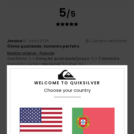
5
/5
Jessica
15. Julho 2026
Compra verificada
Ótima qualidade, tamanho perfeito
Mostrar original - Francês
Conforto
: 5
Relação qualidade/preço
: 5
Tamanho
:
/5
/5
Tamanho perfeito
Material
: 5
Cor
: 5
/5
/5
Eu recomendo este produto
WELCOME TO QUIKSILVER
5
/5
Choose your country
Chantal
14. Julho 2026
Compra verificada
Está perfeito!
Mostrar original - Francês