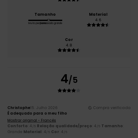
Tamanho
Material
4.6
Muito pequeno
Demasiado grande
Cor
4.8
4
/5
Christophe
15. Julho 2026
Compra verificada
É adequado para o meu filho
Mostrar original - Francês
Conforto
: 4
Relação qualidade/preço
: 4
Tamanho
:
/5
/5
Grande
Material
: 4
Cor
: 4
/5
/5