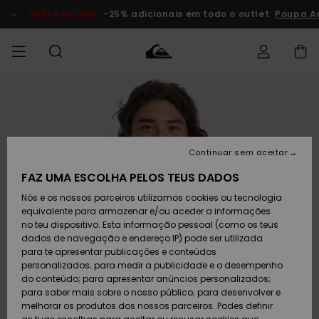
Avançar
para
DUPLA PROMO
-25% adicionais em todo o outlet
Poupa A
a
informação
do
produto
Acede à tua
HOMEM
Roupas
Roupas
Shop
Surf Shop
Artigos
Outlet
encomenda
Homem
Neve
Homem
Homem
MENINO
Envio
Acessórios
Acessórios
Artigos
Continuar sem aceitar
recém-
Surf Shop
Outlet
MULHER
chegados
Crianças
Artigos
Criança
FAZ UMA ESCOLHA PELOS TEUS DADOS
Devoluções
Neve
Nós e os nossos parceiros utilizamos cookies ou tecnologia
Calçado e
Calçado e
Criança
equivalente para armazenar e/ou aceder a informações
chinelos
chinelos
SURF
Pagamento
Highlights
Highlights
Outlet
no teu dispositivo. Esta informação pessoal (como os teus
Mulher
dados de navegação e endereço IP) pode ser utilizada
SNOW
Snow Shop
para te apresentar publicações e conteúdos
Cartão
Surfe/água
Surfe/água
Feminino
personalizados; para medir a publicidade e o desempenho
presente
Snow
Community
do conteúdo; para apresentar anúncios personalizados;
DUPLA
para saber mais sobre o nosso público; para desenvolver e
PROMO
melhorar os produtos dos nossos parceiros. Podes definir
Quiksilver
Snow
Neve
Highlights