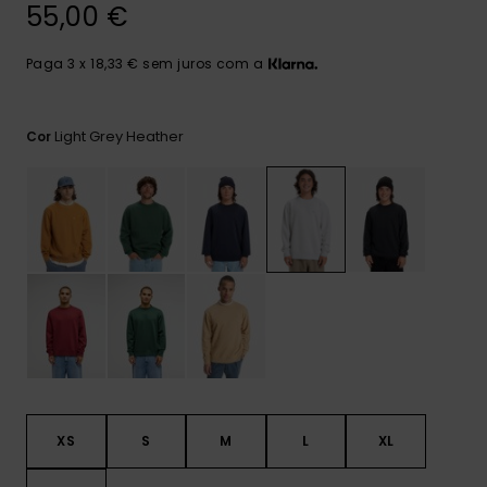
mais
55,00 €
frequentes e o
nosso
Paga 3 x 18,33 € sem juros com a
formulário de
contacto.
Consultar
Light Grey Heather
Cor
as FAQ
XS
S
M
L
XL