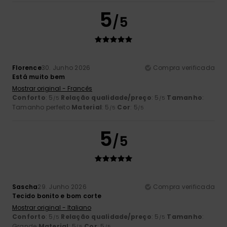
5
/5
Florence
30. Junho 2026
Compra verificada
Está muito bem
Mostrar original - Francês
Conforto
: 5
Relação qualidade/preço
: 5
Tamanho
:
/5
/5
Tamanho perfeito
Material
: 5
Cor
: 5
/5
/5
5
/5
Sascha
29. Junho 2026
Compra verificada
Tecido bonito e bom corte
Mostrar original - Italiano
Conforto
: 5
Relação qualidade/preço
: 5
Tamanho
:
/5
/5
Grande
Material
: 5
Cor
: 5
/5
/5