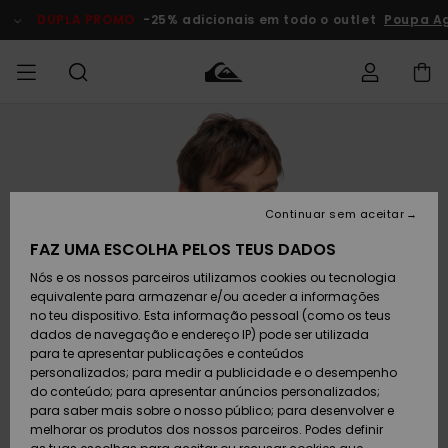
Avançar
para
DUPLA PROMO
-25% adicionais em todo o outlet
Poupa Ag
a
informação
do
produto
Acede à tua
HOMEM
Roupas
Roupas
Shop
Surf Shop
Artigos
Outlet
encomenda
Homem
Neve
Homem
Homem
MENINO
Envio
Acessórios
Acessórios
Artigos
Continuar sem aceitar
recém-
Surf Shop
Outlet
MULHER
chegados
Crianças
Artigos
Criança
FAZ UMA ESCOLHA PELOS TEUS DADOS
Devoluções
Neve
Nós e os nossos parceiros utilizamos cookies ou tecnologia
Calçado e
Calçado e
Criança
equivalente para armazenar e/ou aceder a informações
chinelos
chinelos
SURF
Pagamento
Highlights
Highlights
Outlet
no teu dispositivo. Esta informação pessoal (como os teus
Mulher
dados de navegação e endereço IP) pode ser utilizada
SNOW
Snow Shop
para te apresentar publicações e conteúdos
Cartão
Surfe/água
Surfe/água
Feminino
personalizados; para medir a publicidade e o desempenho
presente
Snow
Community
do conteúdo; para apresentar anúncios personalizados;
DUPLA
para saber mais sobre o nosso público; para desenvolver e
PROMO
melhorar os produtos dos nossos parceiros. Podes definir
Quiksilver
Snow
Neve
Highlights