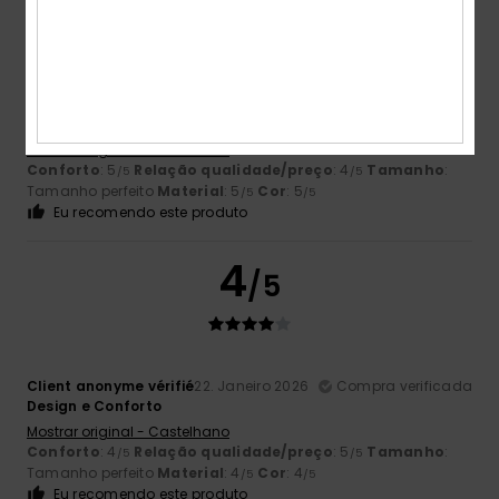
/5
Jonay
2. Fevereiro 2026
Compra verificada
Qualidade e bom ajuste
Mostrar original - Castelhano
Conforto
: 5
Relação qualidade/preço
: 4
Tamanho
:
/5
/5
Tamanho perfeito
Material
: 5
Cor
: 5
/5
/5
Eu recomendo este produto
4
/5
Client anonyme vérifié
22. Janeiro 2026
Compra verificada
Design e Conforto
Mostrar original - Castelhano
Conforto
: 4
Relação qualidade/preço
: 5
Tamanho
:
/5
/5
Tamanho perfeito
Material
: 4
Cor
: 4
/5
/5
Eu recomendo este produto