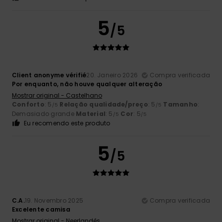
5
/5
Client anonyme vérifié
20. Janeiro 2026
Compra verificada
Por enquanto, não houve qualquer alteração
Mostrar original - Castelhano
Conforto
: 5
Relação qualidade/preço
: 5
Tamanho
:
/5
/5
Demasiado grande
Material
: 5
Cor
: 5
/5
/5
Eu recomendo este produto
5
/5
C.A.
19. Novembro 2025
Compra verificada
Excelente camisa
Mostrar original - Neerlandês