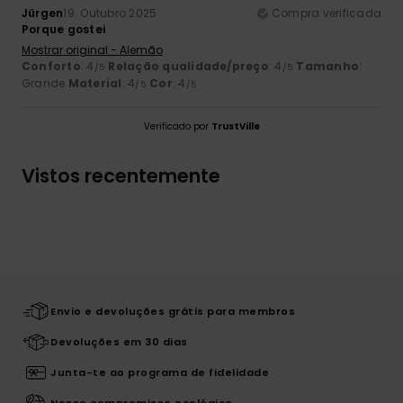
Jürgen
19. Outubro 2025
Compra verificada
Porque gostei
Mostrar original - Alemão
Conforto
: 4
Relação qualidade/preço
: 4
Tamanho
:
/5
/5
Grande
Material
: 4
Cor
: 4
/5
/5
Verificado por
TrustVille
Vistos recentemente
Envio e devoluções grátis para membros
Devoluções em 30 dias
Junta-te ao programa de fidelidade