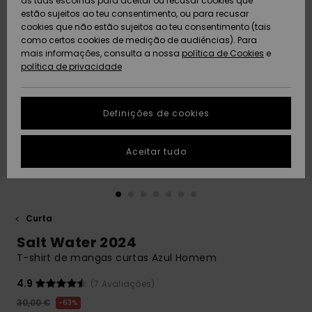
as tuas escolhas para aceitar ou recusar cookies que
Freedom
estão sujeitos ao teu consentimento, ou para recusar
cookies que não estão sujeitos ao teu consentimento (tais
AJUDA
Protecção de
como certos cookies de medição de audiências). Para
Artigos
Artigos
Community
dados
mais informações, consulta a nossa
recém-
recém-
política de Cookies
e
chegados
chegados
política de privacidade
SUSTAINABILITY
Guia de
tamanhos
LOCALIZADOR
Definições de cookies
Coleções
Highlights
DE LOJAS
Inicia uma
Aceitar tudo
CARTÃO
conversa para
PRESENTE
obteres a
resposta mais
rápida à tua
LISTA DE
pergunta.
DESEJO
Curta
Iniciar uma
Salt Water 2024
conversa
T-shirt de mangas curtas Azul Homem
Encontra
respostas
4.9
(7 Avaliações)
para as
30,00 €
63%
perguntas