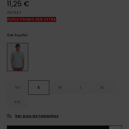
11,25 €
mais
frequentes e o
nosso
OUTLET
formulário de
DUPLA PROMO 25% EXTRA
contacto.
Consultar
Aquifer
Cor
as FAQ
XS
S
M
L
XL
XXL
Ver guia de tamanhos