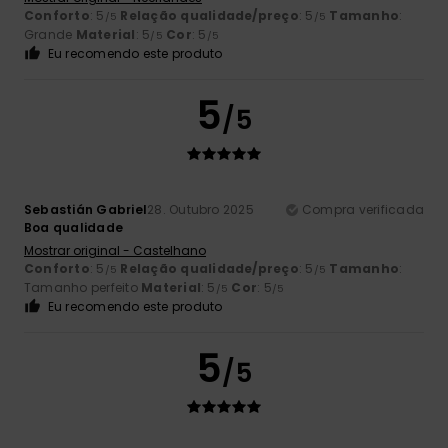
Conforto
: 5
Relação qualidade/preço
: 5
Tamanho
:
/5
/5
Grande
Material
: 5
Cor
: 5
/5
/5
Eu recomendo este produto
5
/5
Sebastián Gabriel
28. Outubro 2025
Compra verificada
Boa qualidade
Mostrar original - Castelhano
Conforto
: 5
Relação qualidade/preço
: 5
Tamanho
:
/5
/5
Tamanho perfeito
Material
: 5
Cor
: 5
/5
/5
Eu recomendo este produto
5
/5