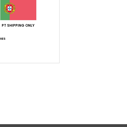
PT SHIPPING ONLY
IES
orme Roxo Mulher