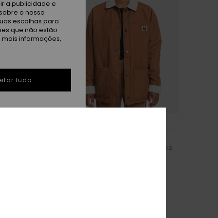
r a publicidade e
sobre o nosso
tuas escolhas para
kies que não estão
a mais informações,
itar tudo
1
UNI
uniforme Branco
Casaco estilo uniforme Castanho
Mulher
63%
120,00 €
45,00 €
OUTLET
% EXTRA
DUPLA PROMO 25% EXTRA