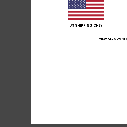
US SHIPPING ONLY
VIEW ALL COUNTR
2
Workwear
Casaco estilo unif
63%
100,00 €
37,50 €