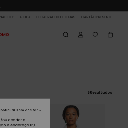
a
NABILITY
AJUDA
LOCALIZADOR DE LOJAS
CARTÃO PRESENTE
ROMO
5
Resultados
ontinuar sem aceitar
e/ou aceder a
ção e endereço IP)