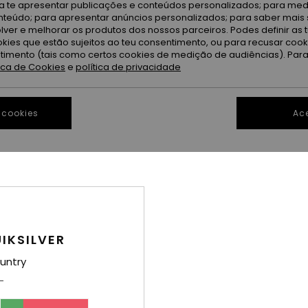
ra te apresentar publicações e conteúdos personalizados; para medi
eúdo; para apresentar anúncios personalizados; para saber mais 
lver e melhorar os produtos dos nossos parceiros. Podes definir as 
okies que estão sujeitos ao teu consentimento, ou para recusar coo
ntimento (tais como certos cookies de medição de audiências). Par
tica de Cookies
e
política de privacidade
 cookies
Ace
1
2
Belview
Workwear
rmelho Mulher
Colete Azul Mulher
Casaco estilo 
Mulher
55%
95,00 €
IKSILVER
63%
100,00 €
42,75 €
37,50 €
untry
OUTLET
OUTLET
XTRA
DUPLA PROMO 25% EXTRA
DUPLA PROMO 25