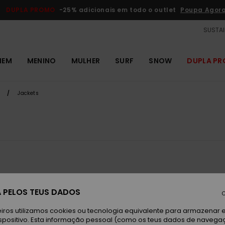
DUPLA PROMO
-25% adicionais em todo o outlet
Poupa Agor
SUSTAI
MEM
MENINO
MULHER
SURF
SNOW
DUPLA P
Jackets
 PELOS TEUS DADOS
C
iros utilizamos cookies ou tecnologia equivalente para armazenar 
spositivo. Esta informação pessoal (como os teus dados de navega