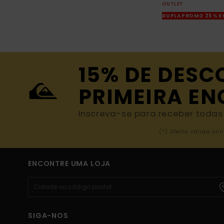
OUTLET
DUPLA PROMO 25% E
15% DE DESC
PRIMEIRA E
Inscreva-se para receber todas a
(*) Oferta válida o
ENCONTRE UMA LOJA
SIGA-NOS