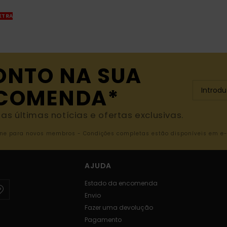
XTRA
ONTO NA SUA
NCOMENDA*
s últimas notícias e ofertas exclusivas.
nline para novos membros - Condições completas estão disponíveis em e
AJUDA
Estado da encomenda
Envio
Fazer uma devolução
Pagamento