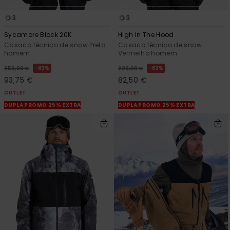
3
3
Sycamore Block 20K
High In The Hood
Casaco técnico de snow Preto
Casaco técnico de snow
homem
Vermelho homem
63%
63%
250,00 €
220,00 €
93,75 €
82,50 €
OUTLET
OUTLET
DUPLA PROMO 25% EXTRA
DUPLA PROMO 25% EXTRA