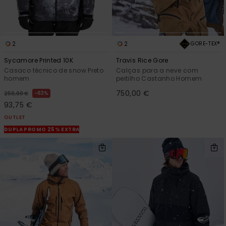
2
2
GORE-TEX®
Sycamore Printed 10K
Travis Rice Gore
Casaco técnico de snow Preto
Calças para a neve com
homem
peitilho Castanho Homem
750,00 €
63%
250,00 €
93,75 €
OUTLET
DUPLA PROMO 25% EXTRA