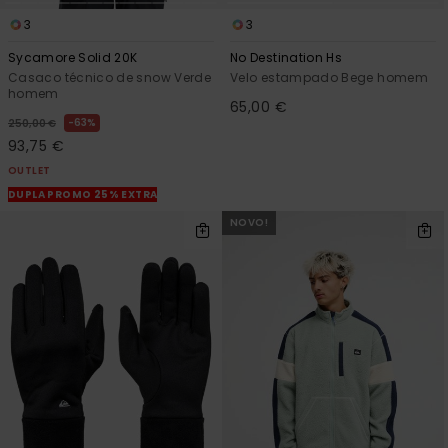
3
3
Sycamore Solid 20K
No Destination Hs
Casaco técnico de snow Verde
Velo estampado Bege homem
homem
65,00 €
63%
250,00 €
93,75 €
OUTLET
DUPLA PROMO 25% EXTRA
NOVO!