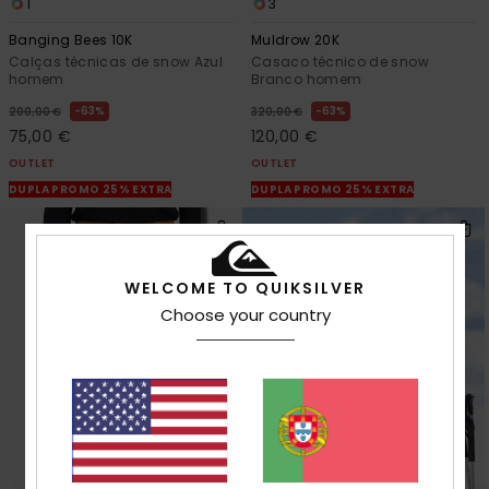
1
3
Banging Bees 10K
Muldrow 20K
Calças técnicas de snow Azul
Casaco técnico de snow
homem
Branco homem
63%
63%
200,00 €
320,00 €
75,00 €
120,00 €
OUTLET
OUTLET
DUPLA PROMO 25% EXTRA
DUPLA PROMO 25% EXTRA
WELCOME TO QUIKSILVER
Choose your country