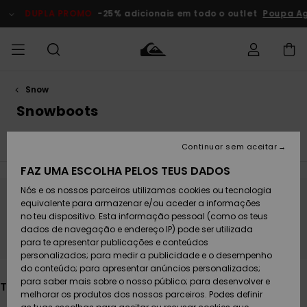
Avançar
para
DUPLA PROMO
-25% adicionais em todo o outlet
Poupa Agora
a
seleção
da
grelha
de
produtos
Snow
Acede à tua
HOMEM
Roupas
Roupas
Shop
Surf Shop
Artigos
Outlet
encomenda
Snowboots
Homem
Neve
Homem
Homem
MENINO
Envio
Jaquetas para a Neve
Calças para a Neve
Polar-Sof
Acessórios
Acessórios
Artigos
Continuar sem aceitar
recém-
Surf Shop
Outlet
MULHER
chegados
Crianças
Artigos
Criança
FAZ UMA ESCOLHA PELOS TEUS DADOS
Devoluções
Neve
Nós e os nossos parceiros utilizamos cookies ou tecnologia
Calçado e
Calçado e
Criança
equivalente para armazenar e/ou aceder a informações
chinelos
chinelos
SURF
Fica atento/a, os produtos voltam em
Pagamento
Highlights
Highlights
Outlet
no teu dispositivo. Esta informação pessoal (como os teus
breve
Mulher
dados de navegação e endereço IP) pode ser utilizada
SNOW
Snow Shop
para te apresentar publicações e conteúdos
Cartão
Surfe/água
Surfe/água
Feminino
personalizados; para medir a publicidade e o desempenho
presente
Snow
Community
do conteúdo; para apresentar anúncios personalizados;
DUPLA
para saber mais sobre o nosso público; para desenvolver e
Também poderás gostar
PROMO
melhorar os produtos dos nossos parceiros. Podes definir
Quiksilver
Snow
Neve
Highlights