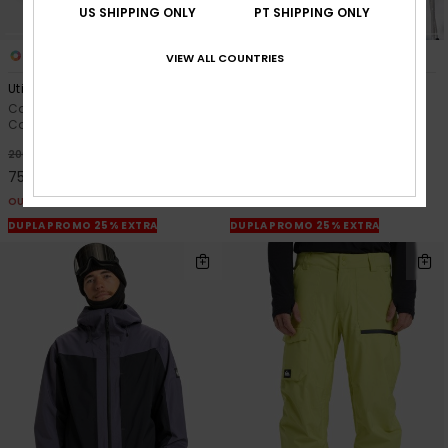
US SHIPPING ONLY
PT SHIPPING ONLY
3
2
VIEW ALL COUNTRIES
Utility
Paramo Stretch 20K
Calças técnicas de snow
Jardineiras técnicas de snow
Castanho homem
Preto homem
63%
55%
200,00 €
280,00 €
75,00 €
126,00 €
OUTLET
OUTLET
DUPLA PROMO 25% EXTRA
DUPLA PROMO 25% EXTRA