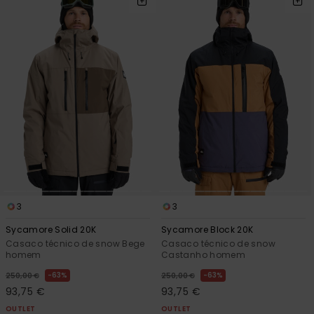
3
3
Sycamore Solid 20K
Sycamore Block 20K
Casaco técnico de snow Bege
Casaco técnico de snow
homem
Castanho homem
63%
63%
250,00 €
250,00 €
93,75 €
93,75 €
OUTLET
OUTLET