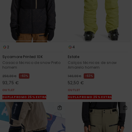
2
4
Sycamore Printed 10K
Estate
Casaco técnico de snow Preto
Calças técnicas de snow
homem
Amarelo homem
63%
63%
250,00 €
140,00 €
93,75 €
52,50 €
OUTLET
OUTLET
DUPLA PROMO 25% EXTRA
DUPLA PROMO 25% EXTRA