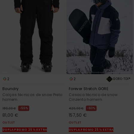
2
2
GORE-TEX®
Boundry
Forever Stretch GORE
Calças técnicas de snow Preto
Casaco técnico de snow
homem
Cinzento homem
55%
63%
180,00 €
420,00 €
81,00 €
157,50 €
OUTLET
OUTLET
DUPLA PROMO 25% EXTRA
DUPLA PROMO 25% EXTRA