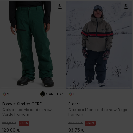
2
1
GORE-TEX®
Forever Stretch GORE
Steeze
Calças técnicas de snow
Casaco técnico de snow Bege
Verde homem
homem
63%
63%
320,00 €
250,00 €
120,00 €
93,75 €