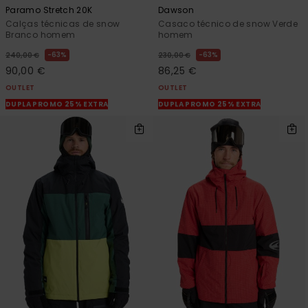
Paramo Stretch 20K
Dawson
Calças técnicas de snow
Casaco técnico de snow Verde
Branco homem
homem
63%
63%
240,00 €
230,00 €
90,00 €
86,25 €
OUTLET
OUTLET
DUPLA PROMO 25% EXTRA
DUPLA PROMO 25% EXTRA