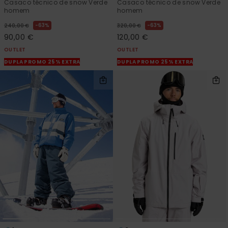
Casaco técnico de snow Verde
Casaco técnico de snow Verde
homem
homem
63%
63%
240,00 €
320,00 €
90,00 €
120,00 €
OUTLET
OUTLET
DUPLA PROMO 25% EXTRA
DUPLA PROMO 25% EXTRA