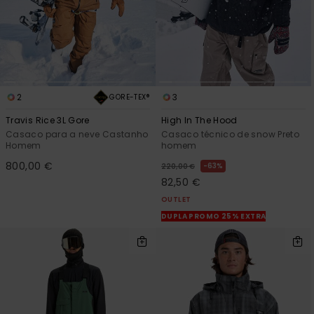
2
3
GORE-TEX®
Travis Rice 3L Gore
High In The Hood
Casaco para a neve Castanho
Casaco técnico de snow Preto
Homem
homem
800,00 €
63%
220,00 €
82,50 €
OUTLET
DUPLA PROMO 25% EXTRA