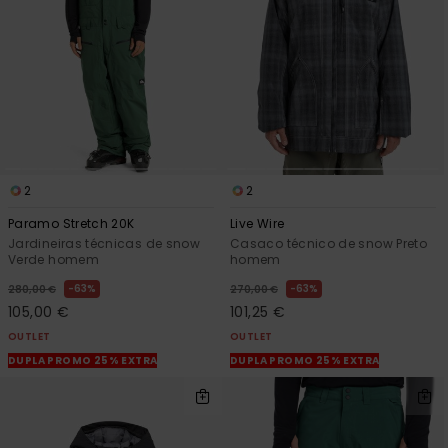
2
2
Paramo Stretch 20K
Live Wire
Jardineiras técnicas de snow
Casaco técnico de snow Preto
Verde homem
homem
63%
63%
280,00 €
270,00 €
105,00 €
101,25 €
OUTLET
OUTLET
DUPLA PROMO 25% EXTRA
DUPLA PROMO 25% EXTRA