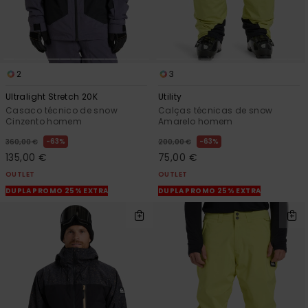
2
3
Ultralight Stretch 20K
Utility
Casaco técnico de snow
Calças técnicas de snow
Cinzento homem
Amarelo homem
63%
63%
360,00 €
200,00 €
135,00 €
75,00 €
OUTLET
OUTLET
DUPLA PROMO 25% EXTRA
DUPLA PROMO 25% EXTRA