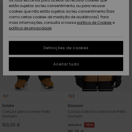
as tuas escolhas para aceitar ou recusar cookies que
Freedom
Avançar
Avançar
estão sujeitos ao teu consentimento, ou para recusar
para
para
procurar
ordenar
cookies que não estão sujeitos ao teu consentimento (tais
AJUDA
critérios
por
Protecção de
de
como certos cookies de medição de audiências). Para
Artigos
Artigos
Community
filtragem
dados
mais informações, consulta a nossa
recém-
recém-
política de Cookies
e
chegados
chegados
política de privacidade
SUSTAINABILITY
Guia de
tamanhos
LOCALIZADOR
Definições de cookies
Coleções
Highlights
DE LOJAS
Inicia uma
Aceitar tudo
CARTÃO
conversa para
PRESENTE
obteres a
resposta mais
rápida à tua
LISTA DE
pergunta.
DESEJO
1
2
Iniciar uma
conversa
Estate
Dawson
Calças para a neve Preto
Casaco técnico de snow Preto
Encontra
Homem
homem
respostas
para as
150,00 €
63%
230,00 €
perguntas
86,25 €