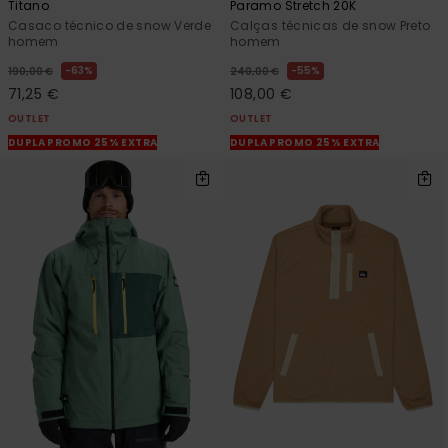
Titano
Paramo Stretch 20K
Casaco técnico de snow Verde
Calças técnicas de snow Preto
homem
homem
63%
55%
190,00 €
240,00 €
71,25 €
108,00 €
OUTLET
OUTLET
DUPLA PROMO 25% EXTRA
DUPLA PROMO 25% EXTRA