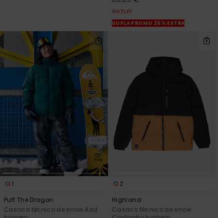
mais
OUTLET
frequentes e o
nosso
DUPLA PROMO 25% EXTRA
formulário de
contacto.
Consultar
as FAQ
1
2
Puff The Dragon
Highland
Casaco técnico de snow Azul
Casaco técnico de snow
homem
Castanho homem