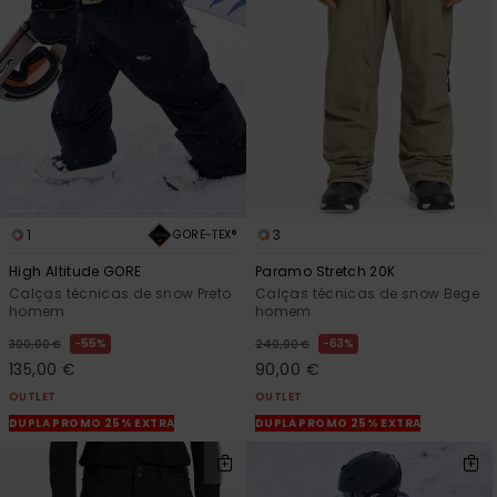
1
3
GORE-TEX®
High Altitude GORE
Paramo Stretch 20K
Calças técnicas de snow Preto
Calças técnicas de snow Bege
homem
homem
55%
63%
300,00 €
240,00 €
135,00 €
90,00 €
OUTLET
OUTLET
DUPLA PROMO 25% EXTRA
DUPLA PROMO 25% EXTRA