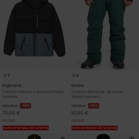
2
4
Highland
Estate
Casaco técnico de snow Preto
Calças técnicas de snow
homem
Verde homem
63%
63%
200,00 €
140,00 €
75,00 €
52,50 €
OUTLET
OUTLET
DUPLA PROMO 25% EXTRA
DUPLA PROMO 25% EXTRA