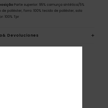
osição
Parte superior: 95% camurça sintética/5%
 de poliéster, forro: 100% tecido de poliéster, sola
or: 100% Tpr
io& Devoluciones