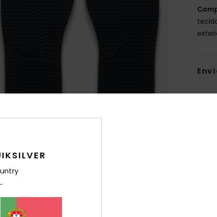
Comp
tecido
exteri
Env
IKSILVER
untry