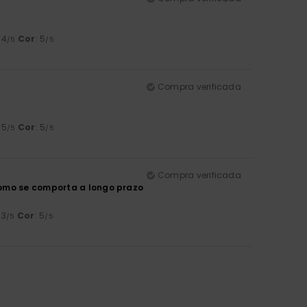
: 4
Cor
: 5
/5
/5
Compra verificada
: 5
Cor
: 5
/5
/5
Compra verificada
como se comporta a longo prazo
 3
Cor
: 5
/5
/5