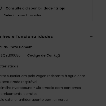
Consulte a disponibilidade na loja
Selecione um tamanho
alhes e funcionalidades
álias Preto Homem
o
EQYL100080
Código de Cor
kvj2
terísticas
arte superior em pele vegan resistente à água com
o texturizado respirável
almilha Hydrobound™ ultramacia com contornos
tomicamente corretos
ola exterior antiderrapante com a marca