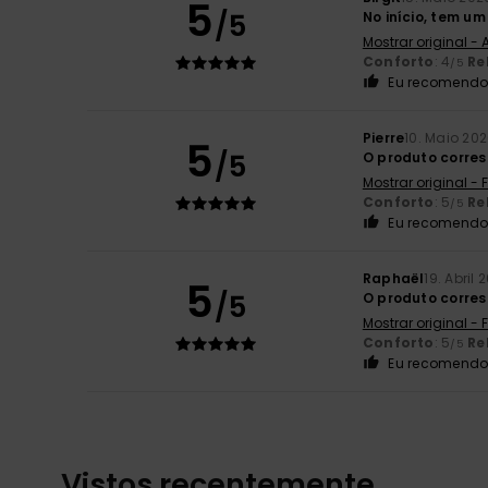
5
/5
No início, tem um
Mostrar original -
Conforto
: 4
Re
/5
Eu recomendo 
Pierre
10. Maio 20
5
/5
O produto corre
Mostrar original -
Conforto
: 5
Re
/5
Eu recomendo 
Raphaël
19. Abril 
5
/5
O produto corres
Mostrar original -
Conforto
: 5
Re
/5
Eu recomendo 
Vistos recentemente