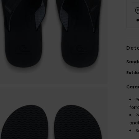
Det
Sand
Estil
Carac
P
forr
P
ana
S