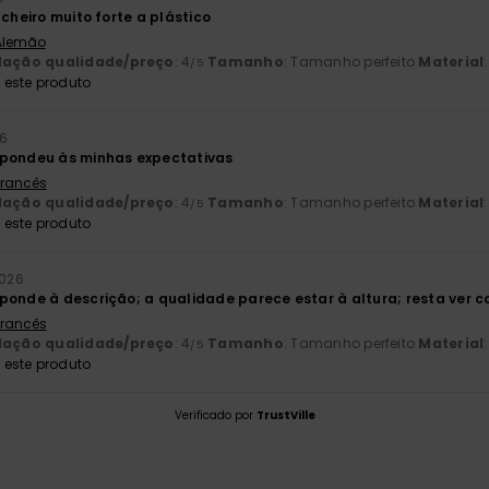
 cheiro muito forte a plástico
 Alemão
lação qualidade/preço
: 4
Tamanho
: Tamanho perfeito
Material
/5
este produto
26
spondeu às minhas expectativas
 Francês
lação qualidade/preço
: 4
Tamanho
: Tamanho perfeito
Material
/5
este produto
2026
ponde à descrição; a qualidade parece estar à altura; resta ver 
 Francês
lação qualidade/preço
: 4
Tamanho
: Tamanho perfeito
Material
:
/5
este produto
Verificado por
TrustVille