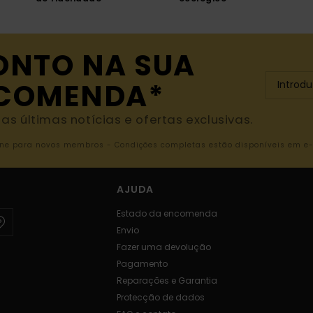
ONTO NA SUA
NCOMENDA*
s últimas notícias e ofertas exclusivas.
nline para novos membros - Condições completas estão disponíveis em e
AJUDA
Estado da encomenda
Envio
Fazer uma devolução
Pagamento
Reparações e Garantia
Protecção de dados