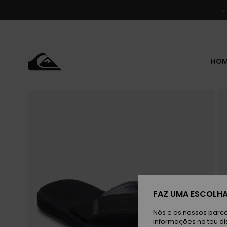
Avançar
para
a
informação
do
produto
HO
FAZ UMA ESCOLHA
Nós e os nossos parce
informações no teu di