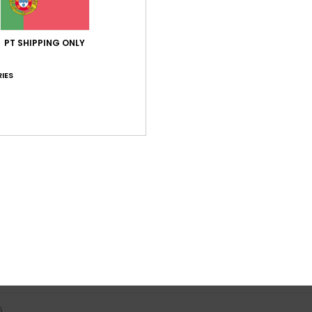
Pontuação média
5.0
PT SHIPPING ONLY
/5
IES
baseado em
4 avaliações verificadas
desde Abril 2026
100% dos nossos clientes recomendam este produto
ção qualidade/preço
Tamanho
Mat
4.0
4
Muito pequeno
Demasiado grande
3
29. Junho 2026
ial, confortável
 Alemão
lação qualidade/preço
: 4
Tamanho
: Tamanho perfeito
Material
/5
este produto
6