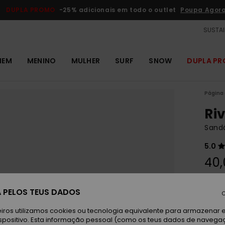
DUPLA PROMO
-25% adicionais em todo o outlet
Poupa Agor
SUSTAI
MEM
MENINO
MULHER
SURF
SNOW
DUPLA P
Página 
Riv
Sand
5.0
40,
Paga 3
 PELOS TEUS DADOS
C
iros utilizamos cookies ou tecnologia equivalente para armazenar 
Bl
Cor
spositivo. Esta informação pessoal (como os teus dados de navega