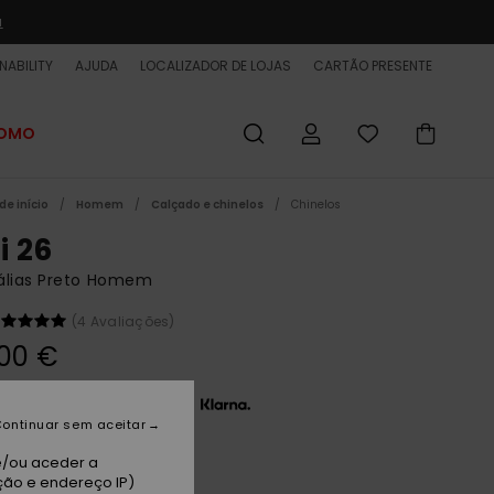
a
NABILITY
AJUDA
LOCALIZADOR DE LOJAS
CARTÃO PRESENTE
ROMO
de início
Homem
Calçado e chinelos
Chinelos
i 26
álias Preto Homem
(4 Avaliações)
00 €
 x 13,33 € sem juros com a
ontinuar sem aceitar
e/ou aceder a
ack 2
ção e endereço IP)