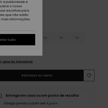
r a publicidade e
sobre o nosso
tuas escolhas para
kies que não estão
a mais informações,
9
40
41
42
43
44
itar tudo
5
46
47
r guia de tamanhos
Adicionar ao cesto
Entrega em casa ou em ponto de recolha
Entrega prevista a partir de
8 Agosto