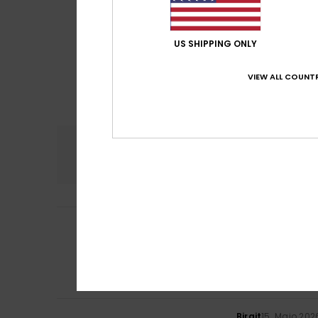
US SHIPPING ONLY
VIEW ALL COUNTR
Conforto
Rela
4.8
ZNemecka ID1771
5
/5
Ótimo, bom mater
Mostrar original -
Conforto
: 5
Re
/5
Eu recomendo 
Birgit
15. Maio 202