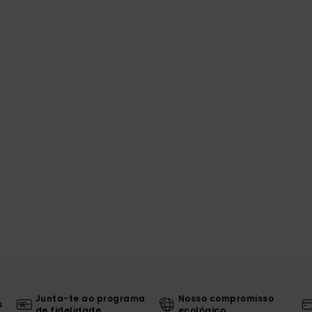
Junta-te ao programa
Nosso compromisso
s
de fidelidade
ecológico