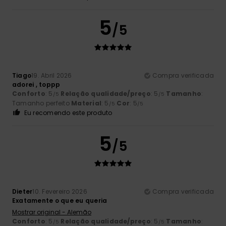
5
/5
Tiago
19. Abril 2026
Compra verificada
adorei , toppp
Conforto
: 5
Relação qualidade/preço
: 5
Tamanho
:
/5
/5
Tamanho perfeito
Material
: 5
Cor
: 5
/5
/5
Eu recomendo este produto
5
/5
Dieter
10. Fevereiro 2026
Compra verificada
Exatamente o que eu queria
Mostrar original - Alemão
Conforto
: 5
Relação qualidade/preço
: 5
Tamanho
:
/5
/5