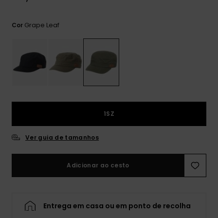
mais
frequentes e o
nosso
Grape Leaf
Cor
formulário de
contacto.
Consultar
as FAQ
1SZ
Ver guia de tamanhos
Adicionar ao cesto
Entrega em casa ou em ponto de recolha