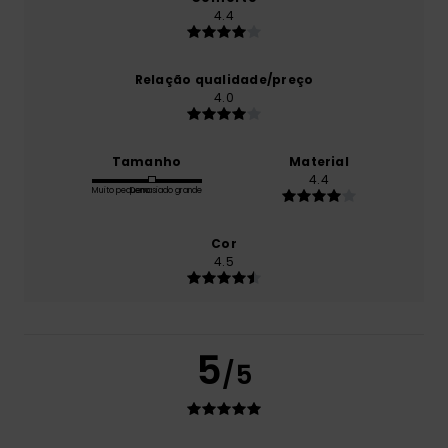
4.4
Relação qualidade/preço
4.0
Tamanho
Material
4.4
Muito pequeno
Demasiado grande
Cor
4.5
5
/5