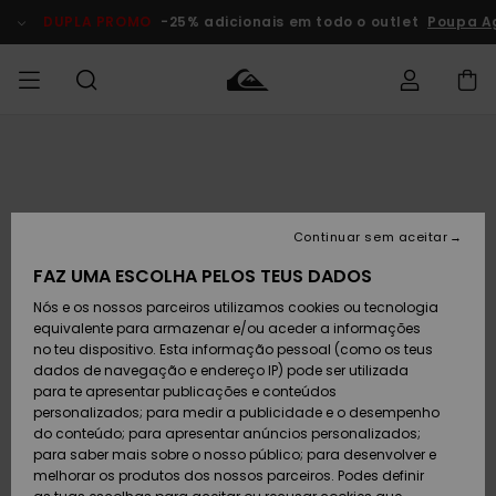
Avançar
para
DUPLA PROMO
-25% adicionais em todo o outlet
Poupa A
a
informação
do
produto
Acede à tua
HOMEM
Roupas
Roupas
Shop
Surf Shop
Artigos
Outlet
encomenda
Homem
Neve
Homem
Homem
MENINO
Envio
Acessórios
Acessórios
Artigos
Continuar sem aceitar
recém-
Surf Shop
Outlet
MULHER
chegados
Crianças
Artigos
Criança
FAZ UMA ESCOLHA PELOS TEUS DADOS
Devoluções
Neve
Nós e os nossos parceiros utilizamos cookies ou tecnologia
Calçado e
Calçado e
Criança
equivalente para armazenar e/ou aceder a informações
chinelos
chinelos
SURF
Pagamento
Highlights
Highlights
Outlet
no teu dispositivo. Esta informação pessoal (como os teus
Mulher
dados de navegação e endereço IP) pode ser utilizada
SNOW
Snow Shop
para te apresentar publicações e conteúdos
Cartão
Surfe/água
Surfe/água
Feminino
personalizados; para medir a publicidade e o desempenho
presente
Snow
Community
do conteúdo; para apresentar anúncios personalizados;
DUPLA
para saber mais sobre o nosso público; para desenvolver e
PROMO
melhorar os produtos dos nossos parceiros. Podes definir
Quiksilver
Snow
Neve
Highlights