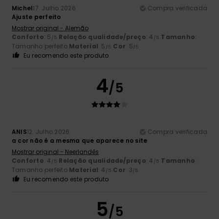
Michel
17. Julho 2026
Compra verificada
Ajuste perfeito
Mostrar original - Alemão
Conforto
: 5
Relação qualidade/preço
: 4
Tamanho
:
/5
/5
Tamanho perfeito
Material
: 5
Cor
: 5
/5
/5
Eu recomendo este produto
4
/5
ANIS
12. Julho 2026
Compra verificada
a cor não é a mesma que aparece no site
Mostrar original - Neerlandês
Conforto
: 4
Relação qualidade/preço
: 4
Tamanho
:
/5
/5
Tamanho perfeito
Material
: 4
Cor
: 3
/5
/5
Eu recomendo este produto
5
/5