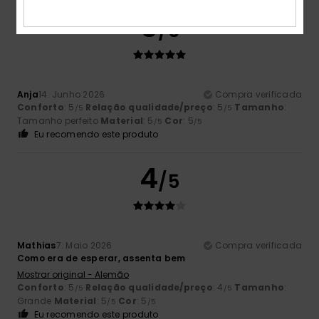
5
/5
Anja
14. Junho 2026
Compra verificada
Conforto
: 5
Relação qualidade/preço
: 5
Tamanho
:
/5
/5
Tamanho perfeito
Material
: 5
Cor
: 5
/5
/5
Eu recomendo este produto
4
/5
Mathias
7. Maio 2026
Compra verificada
Como era de esperar, assenta bem
Mostrar original - Alemão
Conforto
: 5
Relação qualidade/preço
: 4
Tamanho
:
/5
/5
Grande
Material
: 5
Cor
: 5
/5
/5
Eu recomendo este produto