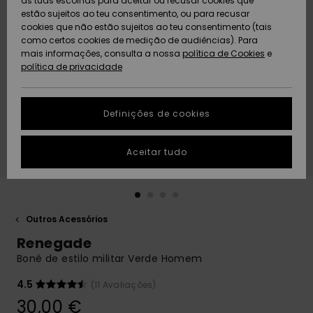
as tuas escolhas para aceitar ou recusar cookies que
Freedom
estão sujeitos ao teu consentimento, ou para recusar
cookies que não estão sujeitos ao teu consentimento (tais
AJUDA
Protecção de
como certos cookies de medição de audiências). Para
Artigos
Artigos
Community
dados
mais informações, consulta a nossa
recém-
recém-
política de Cookies
e
chegados
chegados
política de privacidade
SUSTAINABILITY
Guia de
tamanhos
LOCALIZADOR
Definições de cookies
Coleções
Highlights
DE LOJAS
Inicia uma
Aceitar tudo
CARTÃO
conversa para
PRESENTE
obteres a
resposta mais
rápida à tua
LISTA DE
pergunta.
DESEJO
Outros Acessórios
Iniciar uma
Renegade
conversa
Boné de estilo militar Verde Homem
Encontra
respostas
4.5
(11 Avaliações)
para as
30,00 €
perguntas