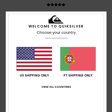
Daniel
5. Julho 2026
Compra verificada
Ótimo, assenta na perfeição
WELCOME TO QUIKSILVER
Mostrar original - Alemão
Choose your country
Conforto
: 4
Relação qualidade/preço
: 4
Tamanho
:
/5
/5
Tamanho perfeito
Material
: 4
Cor
: 5
/5
/5
Eu recomendo este produto
4
/5
US SHIPPING ONLY
PT SHIPPING ONLY
Frédéric
19. Junho 2026
Compra verificada
Já comprei uma; o único inconveniente é que a cor desbota
VIEW ALL COUNTRIES
com o suor. E não se deve lavar na máquina.
Mostrar original - Francês
Conforto
: 4
Relação qualidade/preço
: 3
Tamanho
:
/5
/5
Tamanho perfeito
Material
: 4
Cor
: 4
/5
/5