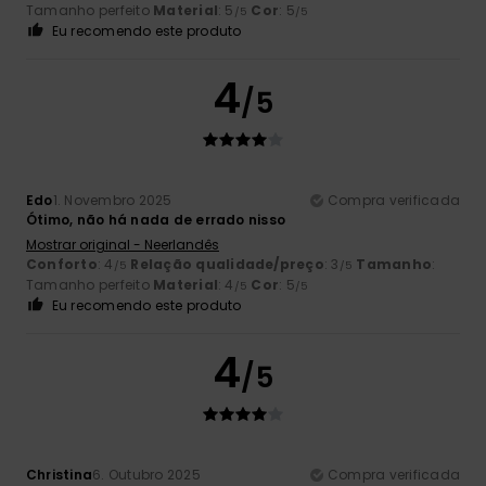
Tamanho perfeito
Material
: 5
Cor
: 5
/5
/5
Eu recomendo este produto
4
/5
Edo
1. Novembro 2025
Compra verificada
Ótimo, não há nada de errado nisso
Mostrar original - Neerlandês
Conforto
: 4
Relação qualidade/preço
: 3
Tamanho
:
/5
/5
Tamanho perfeito
Material
: 4
Cor
: 5
/5
/5
Eu recomendo este produto
4
/5
Christina
6. Outubro 2025
Compra verificada