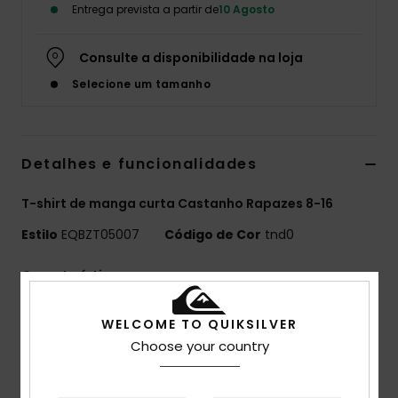
Entrega prevista a partir de
10 Agosto
Consulte a disponibilidade na loja
Selecione um tamanho
Detalhes e funcionalidades
T-shirt de manga curta Castanho Rapazes 8-16
Estilo
EQBZT05007
Código de Cor
tnd0
Características
MADE BETTER
WELCOME TO QUIKSILVER
25% algodão reciclado proveniente de resíduos
Choose your country
têxteis
Tecido:
70% algodão, 30% malha de algodão