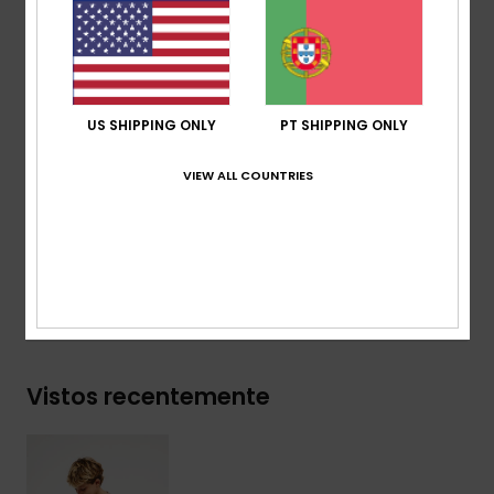
reciclado [160 g/m2]
Corte:
corte Regular
Gola:
gola redonda
Outros:
serigrafia no peito
Etiqueta da marca visual:
etiqueta tecida na
US SHIPPING ONLY
PT SHIPPING ONLY
manga
VIEW ALL COUNTRIES
Composição
[Tecido principal] 70% algodão, 30%
algodão reciclado
Envio& Devoluciones
Vistos recentemente