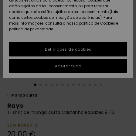
as tuas escolhas para aceitar ou recusar cookies que
Freedom
estão sujeitos ao teu consentimento, ou para recusar
cookies que não estão sujeitos ao teu consentimento (tais
AJUDA
Protecção de
como certos cookies de medição de audiências). Para
Artigos
Artigos
Community
dados
mais informações, consulta a nossa
recém-
recém-
política de Cookies
e
chegados
chegados
política de privacidade
SUSTAINABILITY
Guia de
tamanhos
LOCALIZADOR
Definições de cookies
Coleções
Highlights
DE LOJAS
Inicia uma
Aceitar tudo
CARTÃO
conversa para
PRESENTE
obteres a
resposta mais
rápida à tua
LISTA DE
pergunta.
DESEJO
Manga curta
Iniciar uma
Rays
conversa
T-shirt de manga curta Castanho Rapazes 8-16
Encontra
respostas
ECO-BONUS
para as
20,00 €
perguntas