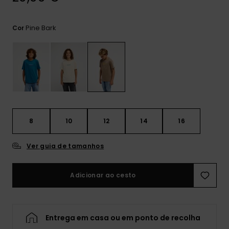
mais
frequentes e o
nosso
Pine Bark
Cor
formulário de
contacto.
Consultar
as FAQ
8
10
12
14
16
Ver guia de tamanhos
Adicionar ao cesto
Entrega em casa ou em ponto de recolha