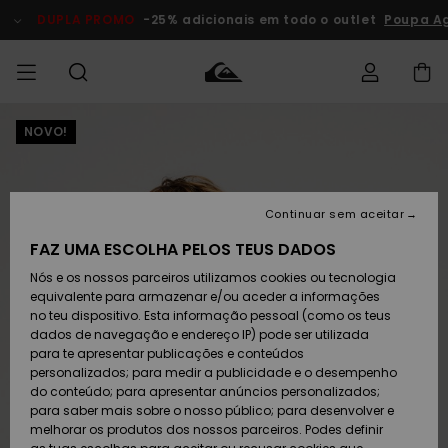
Avançar
para
DUPLA PROMO
-25% adicionais em todo o outlet
Poupa Ag
a
informação
do
produto
NOVO!
Acede à tua
HOMEM
Roupas
Roupas
Shop
Surf Shop
Artigos
Outlet
encomenda
Homem
Neve
Homem
Homem
MENINO
Envio
Acessórios
Acessórios
Artigos
Continuar sem aceitar
recém-
Surf Shop
Outlet
MULHER
chegados
Crianças
Artigos
Criança
FAZ UMA ESCOLHA PELOS TEUS DADOS
Devoluções
Neve
Nós e os nossos parceiros utilizamos cookies ou tecnologia
Calçado e
Calçado e
Criança
equivalente para armazenar e/ou aceder a informações
chinelos
chinelos
SURF
Pagamento
Highlights
Highlights
Outlet
no teu dispositivo. Esta informação pessoal (como os teus
Mulher
dados de navegação e endereço IP) pode ser utilizada
SNOW
Snow Shop
para te apresentar publicações e conteúdos
Cartão
Surfe/água
Surfe/água
Feminino
personalizados; para medir a publicidade e o desempenho
presente
Snow
Community
do conteúdo; para apresentar anúncios personalizados;
DUPLA
para saber mais sobre o nosso público; para desenvolver e
PROMO
melhorar os produtos dos nossos parceiros. Podes definir
Quiksilver
Snow
Neve
Highlights