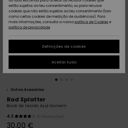
as tuas escolhas para aceitar ou recusar cookies que
Freedom
estão sujeitos ao teu consentimento, ou para recusar
cookies que não estão sujeitos ao teu consentimento (tais
AJUDA
Protecção de
como certos cookies de medição de audiências). Para
Artigos
Artigos
Community
dados
mais informações, consulta a nossa
recém-
recém-
política de Cookies
e
chegados
chegados
política de privacidade
SUSTAINABILITY
Guia de
tamanhos
LOCALIZADOR
Definições de cookies
Coleções
Highlights
DE LOJAS
Inicia uma
Aceitar tudo
CARTÃO
conversa para
PRESENTE
obteres a
resposta mais
rápida à tua
LISTA DE
pergunta.
DESEJO
Outros Acessórios
Iniciar uma
Rad Splatter
conversa
Boné de tecido Azul Homem
Encontra
respostas
4.3
(11 Avaliações)
para as
30,00 €
perguntas