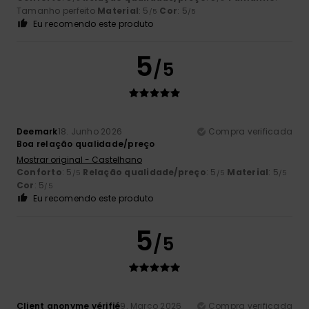
Tamanho perfeito
Material
: 5
Cor
: 5
/5
/5
Eu recomendo este produto
5
/5
Deemark
18. Junho 2026
Compra verificada
Boa relação qualidade/preço
Mostrar original - Castelhano
Conforto
: 5
Relação qualidade/preço
: 5
Material
: 5
/5
/5
/5
Cor
: 5
/5
Eu recomendo este produto
5
/5
Client anonyme vérifié
9. Março 2026
Compra verificada