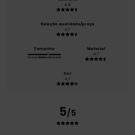
4.8
Relação qualidade/preço
4.7
Tamanho
Material
4.7
Muito pequeno
Demasiado grande
Cor
4.7
5
/5