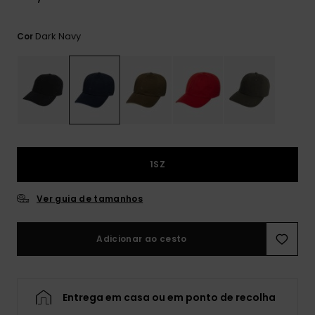
mais
frequentes e o
nosso
Dark Navy
Cor
formulário de
contacto.
Consultar
as FAQ
1SZ
Ver guia de tamanhos
Adicionar ao cesto
Entrega em casa ou em ponto de recolha