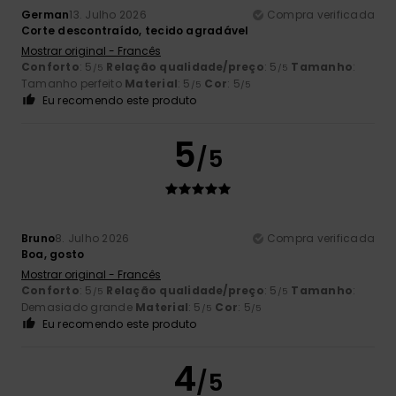
German
13. Julho 2026
Compra verificada
Corte descontraído, tecido agradável
Mostrar original - Francês
Conforto
: 5
Relação qualidade/preço
: 5
Tamanho
:
/5
/5
Tamanho perfeito
Material
: 5
Cor
: 5
/5
/5
Eu recomendo este produto
5
/5
Bruno
8. Julho 2026
Compra verificada
Boa, gosto
Mostrar original - Francês
Conforto
: 5
Relação qualidade/preço
: 5
Tamanho
:
/5
/5
Demasiado grande
Material
: 5
Cor
: 5
/5
/5
Eu recomendo este produto
4
/5