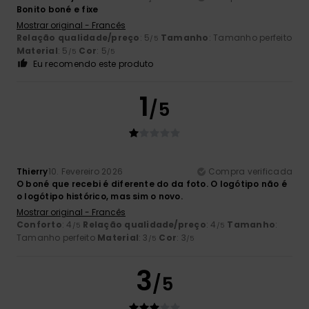
Bonito boné e fixe
Mostrar original - Francês
Relação qualidade/preço
: 5
Tamanho
: Tamanho perfeito
/5
Material
: 5
Cor
: 5
/5
/5
Eu recomendo este produto
1
/5
Thierry
10. Fevereiro 2026
Compra verificada
O boné que recebi é diferente do da foto. O logótipo não é
o logótipo histórico, mas sim o novo.
Mostrar original - Francês
Conforto
: 4
Relação qualidade/preço
: 4
Tamanho
:
/5
/5
Tamanho perfeito
Material
: 3
Cor
: 3
/5
/5
3
/5