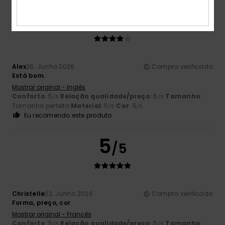
4
/5
Alex
26. Junho 2026
Compra verificada
Está bom.
Mostrar original - Inglês
Conforto
: 5
Relação qualidade/preço
: 5
Tamanho
:
/5
/5
Tamanho perfeito
Material
: 5
Cor
: 5
/5
/5
Eu recomendo este produto
5
/5
Christelle
22. Junho 2026
Compra verificada
Forma, preço, cor
Mostrar original - Francês
Conforto
: 5
Relação qualidade/preço
: 5
Tamanho
:
/5
/5