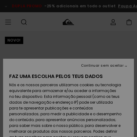
Avançar
para
DUPLA PROMO
-25% adicionais em todo o outlet
Poupa A
a
informação
do
produto
NOVO!
Acede à tua
HOMEM
Roupas
Roupas
Shop
Surf Shop
Artigos
Outlet
encomenda
Homem
Neve
Homem
Homem
MENINO
Envio
Acessórios
Acessórios
Artigos
Continuar sem aceitar
recém-
Surf Shop
Outlet
MULHER
chegados
Crianças
Artigos
Criança
FAZ UMA ESCOLHA PELOS TEUS DADOS
Devoluções
Neve
Nós e os nossos parceiros utilizamos cookies ou tecnologia
Calçado e
Calçado e
Criança
equivalente para armazenar e/ou aceder a informações
chinelos
chinelos
SURF
Pagamento
Highlights
Highlights
Outlet
no teu dispositivo. Esta informação pessoal (como os teus
Mulher
dados de navegação e endereço IP) pode ser utilizada
SNOW
Snow Shop
para te apresentar publicações e conteúdos
Cartão
Surfe/água
Surfe/água
Feminino
personalizados; para medir a publicidade e o desempenho
presente
Snow
Community
do conteúdo; para apresentar anúncios personalizados;
DUPLA
para saber mais sobre o nosso público; para desenvolver e
PROMO
melhorar os produtos dos nossos parceiros. Podes definir
Quiksilver
Snow
Neve
Highlights