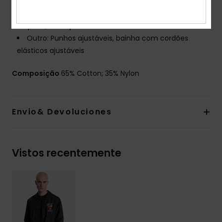
Fechos: Fecho de correr resistente à água
Bolsos: 2 bolsos de mãos com fecho de correr, bolso
no peito, bolso para multimédia interior
Outro: Punhos ajustáveis, bainha com cordões
elásticos ajustáveis
Composição
65% Cotton; 35% Nylon
Envio& Devoluciones
Vistos recentemente