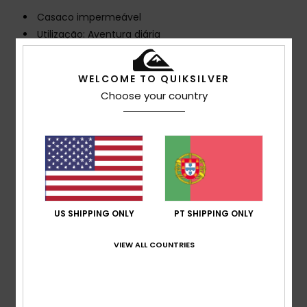
Casaco impermeável
Utilização: Aventura diária
BENEFÍCIOS
Tecnologia 5K DryFlight® para uma melhor
WELCOME TO QUIKSILVER
impermeabilização
Choose your country
Made Better
Fabricado com 42% de fibras de poliéster recicladas
a partir de garrafas de plástico
Tratamento repelente de água sem PFC e de longa
duração
Tecido: 53% poliéster, 47% poliéster reciclado, 117
g/m2
US SHIPPING ONLY
PT SHIPPING ONLY
CARACTERÍSTICAS
Corte: Normal
VIEW ALL COUNTRIES
Costuras: Costuras totalmente com fita
Forro:
Capuz: Capuz fixo técnico com pala e ajuste atrás