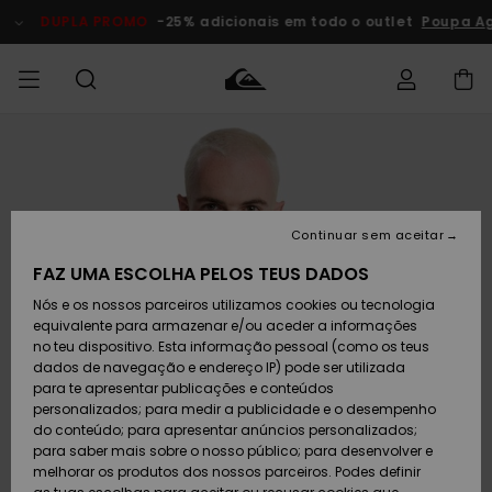
Avançar
para
DUPLA PROMO
-25% adicionais em todo o outlet
Poupa Ag
a
informação
do
produto
Acede à tua
HOMEM
Roupas
Roupas
Shop
Surf Shop
Artigos
Outlet
encomenda
Homem
Neve
Homem
Homem
MENINO
Envio
Acessórios
Acessórios
Artigos
Continuar sem aceitar
recém-
Surf Shop
Outlet
MULHER
chegados
Crianças
Artigos
Criança
FAZ UMA ESCOLHA PELOS TEUS DADOS
Devoluções
Neve
Nós e os nossos parceiros utilizamos cookies ou tecnologia
Calçado e
Calçado e
Criança
equivalente para armazenar e/ou aceder a informações
chinelos
chinelos
SURF
Pagamento
Highlights
Highlights
Outlet
no teu dispositivo. Esta informação pessoal (como os teus
Mulher
dados de navegação e endereço IP) pode ser utilizada
SNOW
Snow Shop
para te apresentar publicações e conteúdos
Cartão
Surfe/água
Surfe/água
Feminino
personalizados; para medir a publicidade e o desempenho
presente
Snow
Community
do conteúdo; para apresentar anúncios personalizados;
DUPLA
para saber mais sobre o nosso público; para desenvolver e
PROMO
melhorar os produtos dos nossos parceiros. Podes definir
Quiksilver
Snow
Neve
Highlights