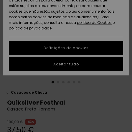
as tuas escolhas para aceitar ou recusar cookies que
Freedom
estão sujeitos ao teu consentimento, ou para recusar
cookies que não estão sujeitos ao teu consentimento (tais
AJUDA
Protecção de
como certos cookies de medição de audiências). Para
Artigos
Artigos
Community
dados
mais informações, consulta a nossa
recém-
recém-
política de Cookies
e
chegados
chegados
política de privacidade
SUSTAINABILITY
Guia de
tamanhos
LOCALIZADOR
Definições de cookies
Coleções
Highlights
DE LOJAS
Inicia uma
Aceitar tudo
CARTÃO
conversa para
PRESENTE
obteres a
resposta mais
rápida à tua
LISTA DE
pergunta.
DESEJO
Casacos de Chuva
Iniciar uma
Quiksilver Festival
conversa
Casaco Preto Homem
Encontra
respostas
100,00 €
63%
para as
37,50 €
perguntas