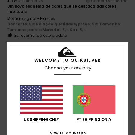
Julie
10. Julho 2026
Compra verificada
Um novo esquema de cores que se destaca das cores
habituais
Mostrar original - Francês
Conforto
: 5
Relação qualidade/preço
: 5
Tamanho
:
/5
/5
Tamanho perfeito
Material
: 5
Cor
: 5
/5
/5
Eu recomendo este produto
5
/5
WELCOME TO QUIKSILVER
Choose your country
Nathalie
8. Julho 2026
Compra verificada
Desenho original e algodão de qualidade
Mostrar original - Francês
Conforto
: 5
Relação qualidade/preço
: 5
Tamanho
:
/5
/5
Tamanho perfeito
Material
: 5
Cor
: 5
/5
/5
Eu recomendo este produto
US SHIPPING ONLY
PT SHIPPING ONLY
4
/5
VIEW ALL COUNTRIES