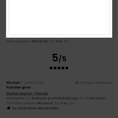
Anais
7. Julho 2026
Compra verificada
Também é demasiado pequeno
Mostrar original - Francês
Conforto
: 5
Relação qualidade/preço
: 5
Tamanho
:
/5
/5
Muito pequeno
Material
: 5
Cor
: 5
/5
/5
5
/5
Nicolas
17. Junho 2026
Compra verificada
Padrões giros
Mostrar original - Francês
Conforto
: 5
Relação qualidade/preço
: 5
Tamanho
:
/5
/5
Tamanho perfeito
Material
: 5
Cor
: 5
/5
/5
Eu recomendo este produto