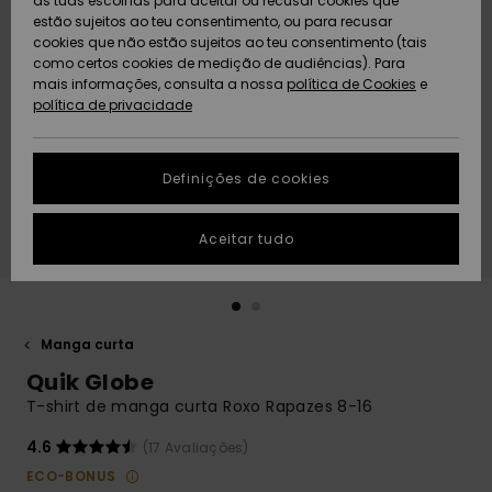
as tuas escolhas para aceitar ou recusar cookies que
Freedom
estão sujeitos ao teu consentimento, ou para recusar
cookies que não estão sujeitos ao teu consentimento (tais
AJUDA
Protecção de
como certos cookies de medição de audiências). Para
Artigos
Artigos
Community
dados
mais informações, consulta a nossa
recém-
recém-
política de Cookies
e
chegados
chegados
política de privacidade
SUSTAINABILITY
Guia de
tamanhos
LOCALIZADOR
Definições de cookies
Coleções
Highlights
DE LOJAS
Inicia uma
Aceitar tudo
CARTÃO
conversa para
PRESENTE
obteres a
resposta mais
rápida à tua
LISTA DE
pergunta.
DESEJO
Manga curta
Iniciar uma
Quik Globe
conversa
T-shirt de manga curta Roxo Rapazes 8-16
Encontra
respostas
4.6
(17 Avaliações)
para as
ECO-BONUS
perguntas