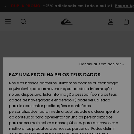
Avançar
para
DUPLA PROMO
-25% adicionais em todo o outlet
Poupa A
a
informação
do
produto
Acede à tua
HOMEM
Roupas
Roupas
Shop
Surf Shop
Artigos
Outlet
encomenda
Homem
Neve
Homem
Homem
MENINO
Envio
Acessórios
Acessórios
Artigos
Continuar sem aceitar
recém-
Surf Shop
Outlet
MULHER
chegados
Crianças
Artigos
Criança
FAZ UMA ESCOLHA PELOS TEUS DADOS
Devoluções
Neve
Nós e os nossos parceiros utilizamos cookies ou tecnologia
Calçado e
Calçado e
Criança
equivalente para armazenar e/ou aceder a informações
chinelos
chinelos
SURF
Pagamento
Highlights
Highlights
Outlet
no teu dispositivo. Esta informação pessoal (como os teus
Mulher
dados de navegação e endereço IP) pode ser utilizada
SNOW
Snow Shop
para te apresentar publicações e conteúdos
Cartão
Surfe/água
Surfe/água
Feminino
personalizados; para medir a publicidade e o desempenho
presente
Snow
Community
do conteúdo; para apresentar anúncios personalizados;
DUPLA
para saber mais sobre o nosso público; para desenvolver e
PROMO
melhorar os produtos dos nossos parceiros. Podes definir
Quiksilver
Snow
Neve
Highlights