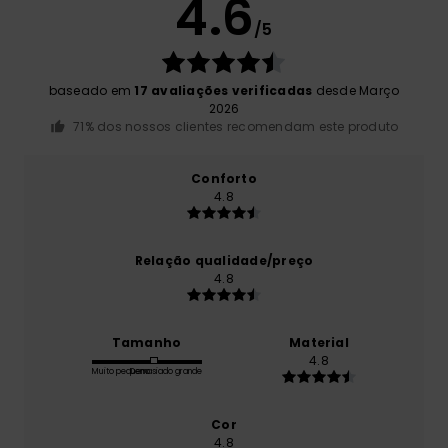
4.6
/5
baseado em
17 avaliações verificadas
desde Março
2026
71% dos nossos clientes recomendam este produto
Conforto
4.8
Relação qualidade/preço
4.8
Tamanho
Material
4.8
Muito pequeno
Demasiado grande
Cor
4.8