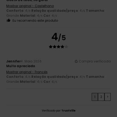
Mostrar original - Castelhano
Conforto
: 4
Relação qualidade/preço
: 4
Tamanho
:
/5
/5
Grande
Material
: 4
Cor
: 4
/5
/5
Eu recomendo este produto
4
/5
Jennifer
4. Maio 2026
Compra verificada
Muito apreciado
Mostrar original - Francês
Conforto
: 4
Relação qualidade/preço
: 4
Tamanho
:
/5
/5
Grande
Material
: 4
Cor
: 4
/5
/5
1
2
>
Verificado por
TrustVille