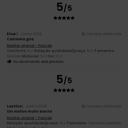
5
/5
Elise
13. Junho 2026
Compra verificada
Camisola gira
Mostrar original - Francês
Conforto
: 5
Relação qualidade/preço
: 5
Tamanho
:
/5
/5
Grande
Material
: 5
Cor
: 5
/5
/5
Eu recomendo este produto
5
/5
Laetitia
2. Junho 2026
Compra verificada
Um motivo muito bonito
Mostrar original - Francês
Relação qualidade/preço
: 5
Tamanho
: Tamanho perfeito
/5