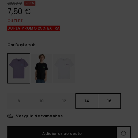
mais
20,00 €
63%
frequentes e o
7,50 €
nosso
formulário de
OUTLET
contacto.
DUPLA PROMO 25% EXTRA
Consultar
as FAQ
Daybreak
Cor
8
10
12
14
16
Ver guia de tamanhos
Adicionar ao cesto