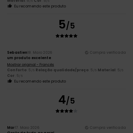
Material
: 5
Cor
: 5
/5
/5
Eu recomendo este produto
5
/5
Sebastien
18. Maio 2026
Compra verificada
um produto excelente
Mostrar original - Francês
Conforto
: 5
Relação qualidade/preço
: 5
Material
: 5
/5
/5
/5
Cor
: 5
/5
Eu recomendo este produto
4
/5
Mar
17. Maio 2026
Compra verificada
Gosto de tudo, no geral