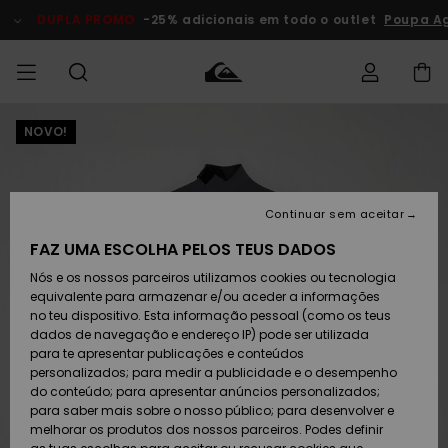
Avançar
para
DUPLA PROMO
-25% adicionais em todo o outlet
Poupa Ag
a
informação
do
produto
NOVO!
Acede à tua
HOMEM
Roupas
Roupas
Shop
Surf Shop
Artigos
Outlet
encomenda
Homem
Neve
Homem
Homem
MENINO
Envio
Acessórios
Acessórios
Artigos
Continuar sem aceitar
recém-
Surf Shop
Outlet
MULHER
chegados
Crianças
Artigos
Criança
FAZ UMA ESCOLHA PELOS TEUS DADOS
Devoluções
Neve
Nós e os nossos parceiros utilizamos cookies ou tecnologia
Calçado e
Calçado e
Criança
equivalente para armazenar e/ou aceder a informações
chinelos
chinelos
SURF
Pagamento
Highlights
Highlights
Outlet
no teu dispositivo. Esta informação pessoal (como os teus
Mulher
dados de navegação e endereço IP) pode ser utilizada
SNOW
Snow Shop
para te apresentar publicações e conteúdos
Cartão
Surfe/água
Surfe/água
Feminino
personalizados; para medir a publicidade e o desempenho
presente
Snow
Community
do conteúdo; para apresentar anúncios personalizados;
DUPLA
para saber mais sobre o nosso público; para desenvolver e
PROMO
melhorar os produtos dos nossos parceiros. Podes definir
Quiksilver
Snow
Neve
Highlights