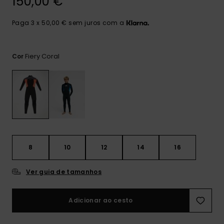
150,00 €
mais
frequentes e o
nosso
Paga 3 x 50,00 € sem juros com a
formulário de
contacto.
Fiery Coral
Cor
Consultar
as FAQ
8
10
12
14
16
Ver guia de tamanhos
Adicionar ao cesto