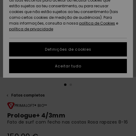
as tuas escolhas para aceitar ou recusar cookies que
Freedom
estão sujeitos ao teu consentimento, ou para recusar
cookies que não estão sujeitos ao teu consentimento (tais
AJUDA
Protecção de
como certos cookies de medição de audiências). Para
Artigos
Artigos
Community
dados
mais informações, consulta a nossa
recém-
recém-
política de Cookies
e
chegados
chegados
política de privacidade
SUSTAINABILITY
Guia de
tamanhos
LOCALIZADOR
Definições de cookies
Coleções
Highlights
DE LOJAS
Inicia uma
Aceitar tudo
CARTÃO
conversa para
PRESENTE
obteres a
resposta mais
rápida à tua
LISTA DE
pergunta.
DESEJO
Fatos completos
Iniciar uma
conversa
PRIMALOFT® BIO™
Prologue+ 4/3mm
Encontra
Fato de surf com fecho nas costas Rosa rapazes 8-16
respostas
para as
perguntas