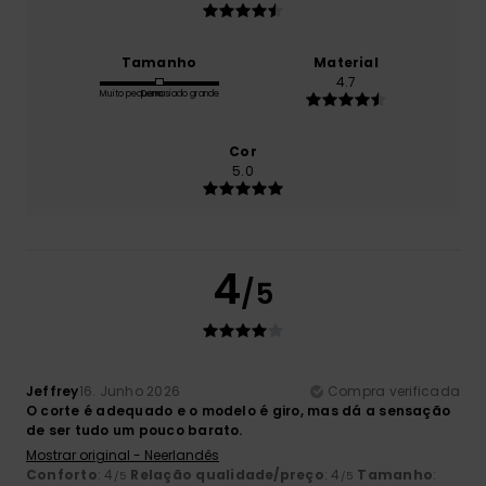
Tamanho
Material
4.7
Muito pequeno
Demasiado grande
Cor
5.0
4
/5
Jeffrey
16. Junho 2026
Compra verificada
O corte é adequado e o modelo é giro, mas dá a sensação
de ser tudo um pouco barato.
Mostrar original - Neerlandês
Conforto
: 4
Relação qualidade/preço
: 4
Tamanho
:
/5
/5