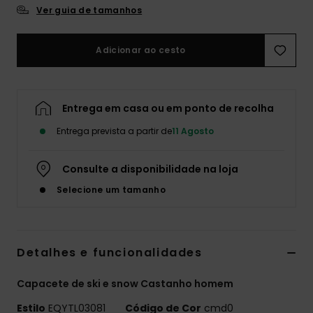
Ver guia de tamanhos
Adicionar ao cesto
Entrega em casa ou em ponto de recolha
Entrega prevista a partir de
11 Agosto
Consulte a disponibilidade na loja
Selecione um tamanho
Detalhes e funcionalidades
Capacete de ski e snow Castanho homem
Estilo
EQYTL03081
Código de Cor
cmd0