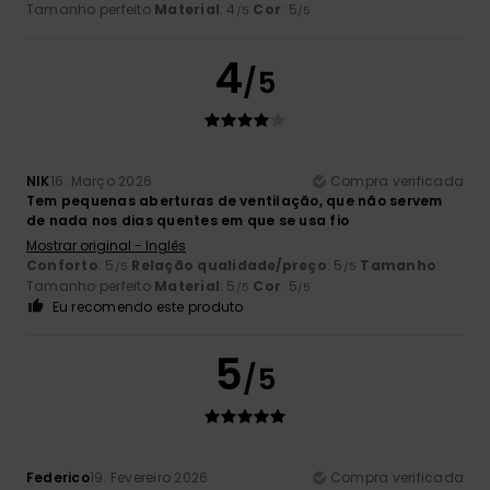
Tamanho perfeito
Material
: 4
Cor
: 5
/5
/5
4
/5
NIK
16. Março 2026
Compra verificada
Tem pequenas aberturas de ventilação, que não servem
de nada nos dias quentes em que se usa fio
Mostrar original - Inglês
Conforto
: 5
Relação qualidade/preço
: 5
Tamanho
:
/5
/5
Tamanho perfeito
Material
: 5
Cor
: 5
/5
/5
Eu recomendo este produto
5
/5
Federico
19. Fevereiro 2026
Compra verificada