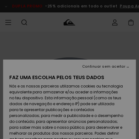
Avançar
para
DUPLA PROMO
-25% adicionais em todo o outlet
Poupa A
a
informação
do
produto
Acede à tua
HOMEM
Roupas
Roupas
Shop
Surf Shop
Artigos
Outlet
encomenda
Homem
Neve
Homem
Homem
MENINO
Envio
Acessórios
Acessórios
Artigos
Continuar sem aceitar
recém-
Surf Shop
Outlet
MULHER
chegados
Crianças
Artigos
Criança
FAZ UMA ESCOLHA PELOS TEUS DADOS
Devoluções
Neve
Nós e os nossos parceiros utilizamos cookies ou tecnologia
Calçado e
Calçado e
Criança
equivalente para armazenar e/ou aceder a informações
chinelos
chinelos
SURF
Pagamento
Highlights
Highlights
Outlet
no teu dispositivo. Esta informação pessoal (como os teus
Mulher
dados de navegação e endereço IP) pode ser utilizada
SNOW
Snow Shop
para te apresentar publicações e conteúdos
Cartão
Surfe/água
Surfe/água
Feminino
personalizados; para medir a publicidade e o desempenho
presente
Snow
Community
do conteúdo; para apresentar anúncios personalizados;
DUPLA
para saber mais sobre o nosso público; para desenvolver e
PROMO
melhorar os produtos dos nossos parceiros. Podes definir
Quiksilver
Snow
Neve
Highlights