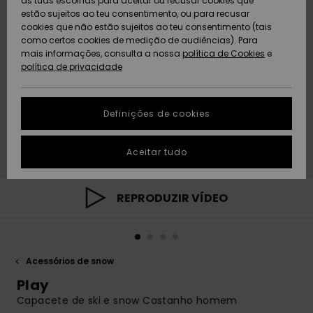
as tuas escolhas para aceitar ou recusar cookies que
Freedom
estão sujeitos ao teu consentimento, ou para recusar
cookies que não estão sujeitos ao teu consentimento (tais
AJUDA
Protecção de
como certos cookies de medição de audiências). Para
Artigos
Artigos
Community
dados
mais informações, consulta a nossa
recém-
recém-
política de Cookies
e
chegados
chegados
política de privacidade
SUSTAINABILITY
Guia de
tamanhos
LOCALIZADOR
Definições de cookies
Coleções
Highlights
DE LOJAS
Inicia uma
Aceitar tudo
CARTÃO
conversa para
PRESENTE
obteres a
resposta mais
rápida à tua
REPRODUZIR VÍDEO
LISTA DE
pergunta.
DESEJO
Iniciar uma
conversa
Acessórios de snow
Encontra
respostas
Play
para as
Capacete de ski e snow Castanho homem
perguntas