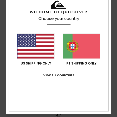
WELCOME TO QUIKSILVER
Avaliações dos clientes
Choose your country
Pontuação média
4.3
/5
US SHIPPING ONLY
PT SHIPPING ONLY
baseado em
3 avaliações verificadas
desde
Fevereiro 2026
VIEW ALL COUNTRIES
33% dos nossos clientes recomendam este produto
Conforto
4.7
Relação qualidade/preço
4.7