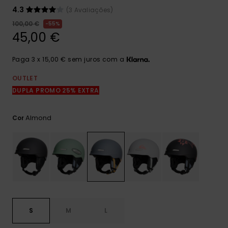
mais
4.3
(3 Avaliações)
frequentes e o
nosso
100,00 €
55%
formulário de
45,00 €
contacto.
Consultar
Paga 3 x 15,00 € sem juros com a
as FAQ
OUTLET
DUPLA PROMO 25% EXTRA
Almond
Cor
S
M
L