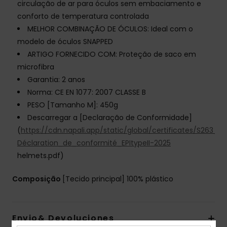
circulação de ar para óculos sem embaciamento e
conforto de temperatura controlada
MELHOR COMBINAÇÃO DE ÓCULOS: Ideal com o
modelo de óculos SNAPPED
ARTIGO FORNECIDO COM: Proteção de saco em
microfibra
Garantia: 2 anos
Norma: CE EN 1077: 2007 CLASSE B
PESO [Tamanho M]: 450g
Descarregar a [Declaração de Conformidade]
(
https://cdn.napali.app/static/global/certificates/S263_
Déclaration_de_conformité_EPItypeII-2025
helmets.pdf)
Composição
[Tecido principal] 100% plástico
Envio& Devoluciones