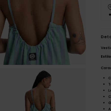
Det
Vesti
Estil
Carac
C
T
L
C
G
A