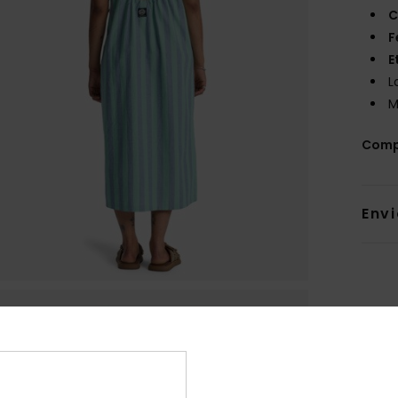
C
F
E
L
M
Comp
Env