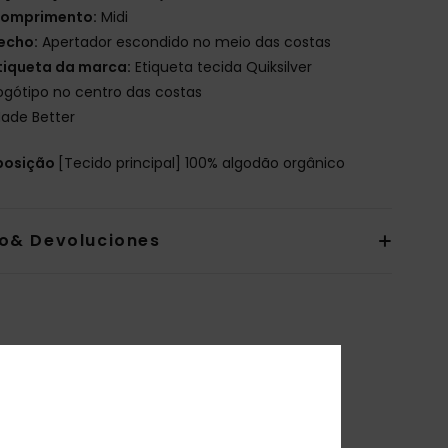
omprimento:
Midi
echo:
Apertador escondido no meio das costas
tiqueta da marca:
Etiqueta tecida Quiksilver
ogótipo no centro das costas
ade Better
osição
[Tecido principal] 100% algodão orgânico
io& Devoluciones