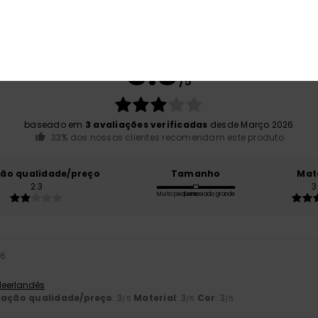
Pontuação média
3.3
/5
baseado em
3 avaliações verificadas
desde Março 2026
33% dos nossos clientes recomendam este produto
ção qualidade/preço
Tamanho
Mat
2.3
3
Muito pequeno
Demasiado grande
26
 Neerlandês
lação qualidade/preço
: 3
Material
: 3
Cor
: 3
/5
/5
/5