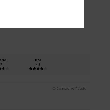
erial
Cor
.7
4.3
Compra verificada