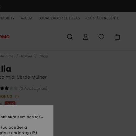
a
NABILITY
AJUDA
LOCALIZADOR DE LOJAS
CARTÃO PRESENTE
ROMO
de início
Mulher
Shop
lia
do midi Verde Mulher
(3 Avaliações)
BONUS
 €
63%
37 €
ontinuar sem aceitar
ET
e/ou aceder a
 PROMO 25% EXTRA
ção e endereço IP)