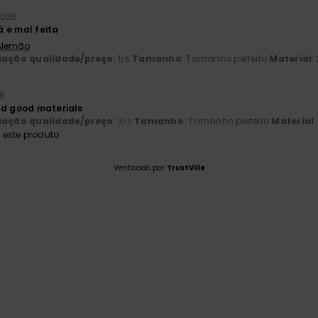
2026
 e mal feita
 Alemão
lação qualidade/preço
: 1
Tamanho
: Tamanho perfeito
Material
:
/5
26
nd good materials
lação qualidade/preço
: 3
Tamanho
: Tamanho perfeito
Material
:
/5
este produto
Verificado por
TrustVille