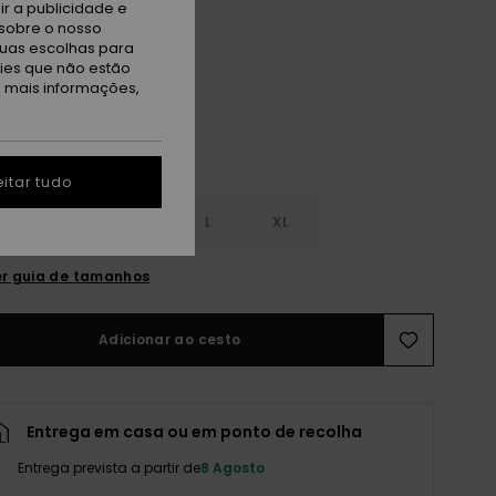
r a publicidade e
sobre o nosso
een Spruce Stripe
tuas escolhas para
kies que não estão
a mais informações,
itar tudo
S
S
M
L
XL
r guia de tamanhos
Adicionar ao cesto
Entrega em casa ou em ponto de recolha
Entrega prevista a partir de
8 Agosto