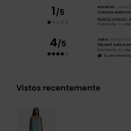
1
Annette
9. Julho 
/5
Costura muito má
Mostrar original -
Conforto
: 4
Re
/5
4
João
9. Março 20
/5
Vibrant colors a
Conforto
: 5
Re
/5
Eu recomendo 
Vistos recentemente