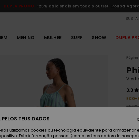
DUPLA PROMO
-25% adicionais em todo o outlet
Poupa Agor
SUSTAI
MEM
MENINO
MULHER
SURF
SNOW
DUPLA P
Página 
Phi
Vesti
3.3
ECO-
65,00
24,
 PELOS TEUS DADOS
C
OUTL
iros utilizamos cookies ou tecnologia equivalente para armazenar 
DUPLA
spositivo. Esta informação pessoal (como os teus dados de navega