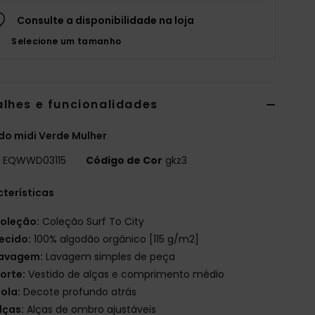
Consulte a disponibilidade na loja
Selecione um tamanho
alhes e funcionalidades
do midi Verde Mulher
o
EQWWD03115
Código de Cor
gkz3
terísticas
oleção:
Coleção Surf To City
ecido:
100% algodão orgânico [115 g/m2]
avagem:
Lavagem simples de peça
orte:
Vestido de alças e comprimento médio
ola:
Decote profundo atrás
lças:
Alças de ombro ajustáveis