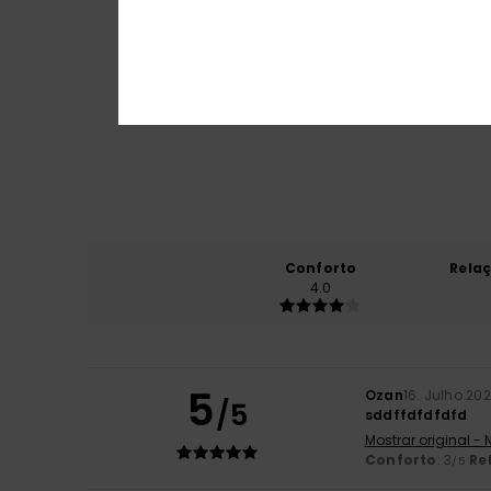
Conforto
Rela
4.0
5
Ozan
16. Julho 20
/5
sddffdfdfdfd
Mostrar original -
Conforto
: 3
Re
/5