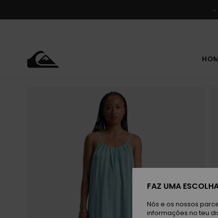
Avançar
para
a
informação
do
produto
HO
FAZ UMA ESCOLHA
Nós e os nossos parce
informações no teu di