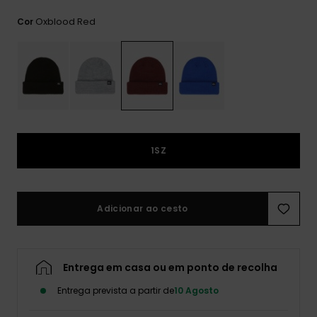
mais
frequentes e o
Oxblood Red
Cor
nosso
formulário de
contacto.
Consultar
as FAQ
1SZ
Adicionar ao cesto
Entrega em casa ou em ponto de recolha
Entrega prevista a partir de
10 Agosto