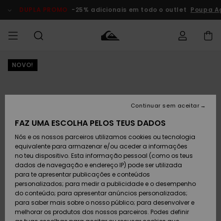
Avançar
para
DUPLA PROMO
-25% adicionais em todo o outlet
Poupa Ago
a
informação
do
produto
NOVO!
Acede à tua
HOMEM
Roupas
Roupas
Shop
Surf Shop
Artigos
Outlet
encomenda
Homem
Neve
Homem
Homem
MENINO
Envio
Acessórios
Acessórios
Artigos
Continuar sem aceitar
recém-
Surf Shop
Outlet
MULHER
chegados
Crianças
Artigos
Criança
FAZ UMA ESCOLHA PELOS TEUS DADOS
Devoluções
Neve
Nós e os nossos parceiros utilizamos cookies ou tecnologia
Calçado e
Calçado e
Criança
equivalente para armazenar e/ou aceder a informações
chinelos
chinelos
SURF
Pagamento
Highlights
Highlights
Outlet
no teu dispositivo. Esta informação pessoal (como os teus
Mulher
dados de navegação e endereço IP) pode ser utilizada
SNOW
Snow Shop
para te apresentar publicações e conteúdos
Cartão
Surfe/água
Surfe/água
Feminino
personalizados; para medir a publicidade e o desempenho
presente
Snow
Community
do conteúdo; para apresentar anúncios personalizados;
DUPLA
para saber mais sobre o nosso público; para desenvolver e
PROMO
melhorar os produtos dos nossos parceiros. Podes definir
Quiksilver
Snow
Neve
Highlights