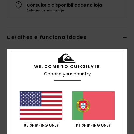
Consulte a disponibilidade na loja
Selecionar minha loja
Detalhes e funcionalidades
Gorro Vermelho Rapazes
Estilo
EQBHA03113
Código de Cor
rre0
WELCOME TO QUIKSILVER
Choose your country
Características
Tecido:
100% malha acrílica
Corte:
normal
Composição
[Tecido principal] 100% acrílico
US SHIPPING ONLY
PT SHIPPING ONLY
Envio& Devoluciones