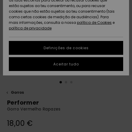
as tuas escolhas para aceitar ou recusar cookies que
Freedom
estão sujeitos ao teu consentimento, ou para recusar
cookies que não estão sujeitos ao teu consentimento (tais
AJUDA
Protecção de
como certos cookies de medição de audiências). Para
Artigos
Artigos
Community
dados
mais informações, consulta a nossa
recém-
recém-
política de Cookies
e
chegados
chegados
política de privacidade
SUSTAINABILITY
Guia de
tamanhos
LOCALIZADOR
Definições de cookies
Coleções
Highlights
DE LOJAS
Inicia uma
Aceitar tudo
CARTÃO
conversa para
PRESENTE
obteres a
resposta mais
rápida à tua
LISTA DE
pergunta.
DESEJO
Gorros
Iniciar uma
Performer
conversa
Gorro Vermelho Rapazes
Encontra
respostas
18,00 €
para as
perguntas