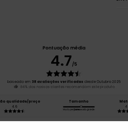
Pontuação média
4.7
/5
baseado em
38 avaliações verificadas
desde Outubro 2025
84% dos nossos clientes recomendam este produto
ção qualidade/preço
Tamanho
Mat
4.6
4
Muito pequeno
Demasiado grande