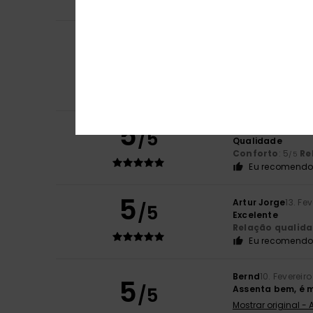
Eu recomendo 
Client anonyme v
5
/5
Destaques: Corte
Mostrar original -
Conforto
: 5
Re
/5
Eu recomendo 
5
José Carlos
16. Fe
/5
Qualidade
Conforto
: 5
Re
/5
Eu recomendo 
5
Artur Jorge
13. Fe
/5
Excelente
Relação qualid
Eu recomendo 
Bernd
10. Fevereir
5
/5
Assenta bem, é m
Mostrar original -