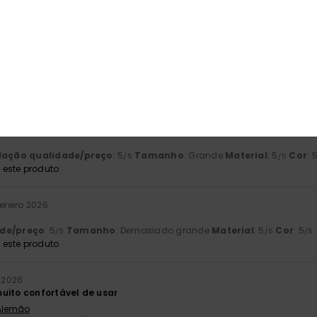
este produto
érifié
23. Fevereiro 2026
, material e conforto
 Francês
lação qualidade/preço
: 5
Tamanho
: Tamanho perfeito
Material
/5
este produto
vereiro 2026
lação qualidade/preço
: 5
Tamanho
: Grande
Material
: 5
Cor
: 
/5
/5
este produto
vereiro 2026
ade/preço
: 5
Tamanho
: Demasiado grande
Material
: 5
Cor
: 5
/5
/5
/5
este produto
o 2026
uito confortável de usar
 Alemão