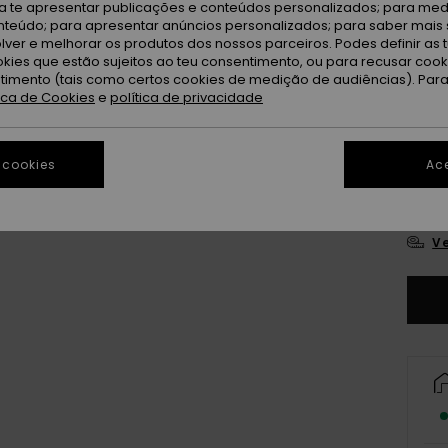
ra te apresentar publicações e conteúdos personalizados; para medi
eúdo; para apresentar anúncios personalizados; para saber mais 
lver e melhorar os produtos dos nossos parceiros. Podes definir as 
okies que estão sujeitos ao teu consentimento, ou para recusar coo
ntimento (tais como certos cookies de medição de audiências). Par
tica de Cookies
e
política de privacidade
 cookies
Ace
Ve