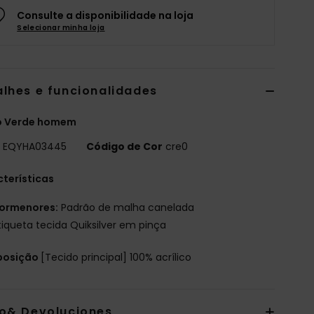
Consulte a disponibilidade na loja
Selecionar minha loja
alhes e funcionalidades
o Verde homem
o
EQYHA03445
Código de Cor
cre0
terísticas
ormenores:
Padrão de malha canelada
tiqueta tecida Quiksilver em pinça
osição
[Tecido principal] 100% acrílico
io& Devoluciones