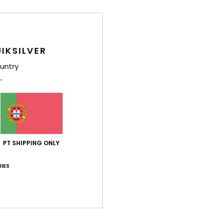
6
 Francês
ade/preço
: 5
Tamanho
: Demasiado grande
Material
: 5
Cor
: 5
/5
/5
/5
IKSILVER
untry
2026
 Castelhano
lação qualidade/preço
: 5
Material
: 5
Cor
: 5
/5
/5
/5
este produto
026
errado, é exatamente como eu esperava que fosse
PT SHIPPING ONLY
Inglês
lação qualidade/preço
: 4
Material
: 4
Cor
: 4
/5
/5
/5
IES
026
vel e quente
Inglês
lação qualidade/preço
: 5
Tamanho
: Tamanho perfeito
Material
/5