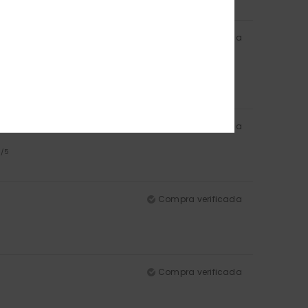
Compra verificada
: 5
/5
Compra verificada
5
/5
Compra verificada
Compra verificada