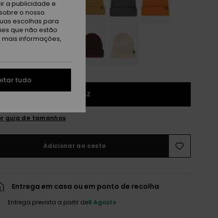
r a publicidade e
sobre o nosso
tuas escolhas para
kies que não estão
a mais informações,
itar tudo
1SZ
r guia de tamanhos
Adicionar ao cesto
Entrega em casa ou em ponto de recolha
Entrega prevista a partir de
8 Agosto