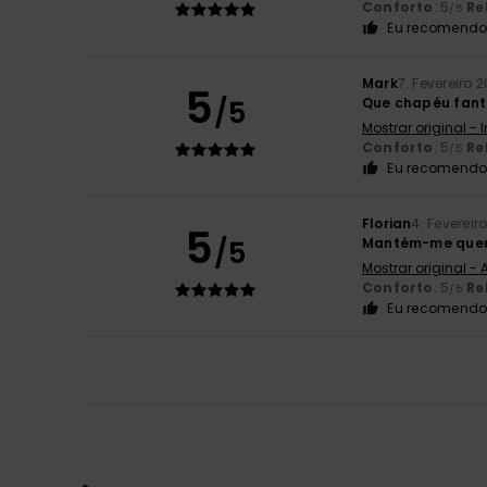
Conforto
: 5
Re
/5
Eu recomendo 
Mark
7. Fevereiro 
5
/5
Que chapéu fantás
Mostrar original - 
Conforto
: 5
Re
/5
Eu recomendo 
Florian
4. Fevereir
5
/5
Mantém-me que
Mostrar original -
Conforto
: 5
Re
/5
Eu recomendo 