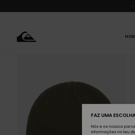
Avançar
para
a
informação
do
produto
HO
FAZ UMA ESCOLHA
Nós e os nossos parce
informações no teu di