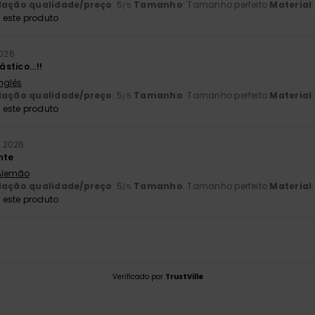
lação qualidade/preço
: 5
Tamanho
: Tamanho perfeito
Material
/5
este produto
2026
tico...!!
Inglês
lação qualidade/preço
: 5
Tamanho
: Tamanho perfeito
Material
/5
este produto
o 2026
nte
 Alemão
lação qualidade/preço
: 5
Tamanho
: Tamanho perfeito
Material
/5
este produto
Verificado por
TrustVille