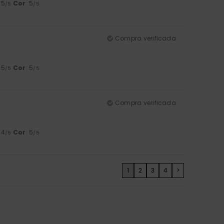
: 5
Cor
: 5
/5
/5
Compra verificada
: 5
Cor
: 5
/5
/5
Compra verificada
: 4
Cor
: 5
/5
/5
1
2
3
4
>