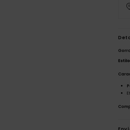
Det
Gorr
Estil
Carac
P
E
Comp
Env