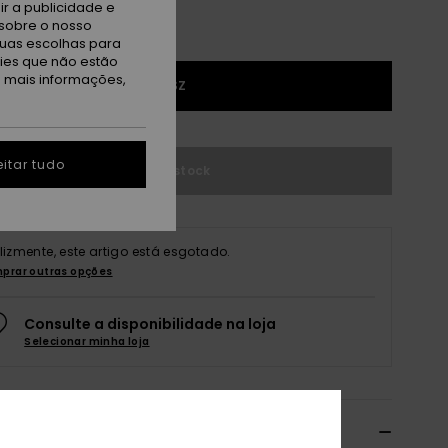
r a publicidade e
sobre o nosso
tuas escolhas para
kies que não estão
a mais informações,
1SZ
itar tudo
Sem stock
elizmente, este artigo está esgotado.
prar outras opções
Consulte a disponibilidade na loja
Selecionar minha loja
alhes e funcionalidades