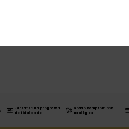
Junta-te ao programa
Nosso compromisso
s
de fidelidade
ecológico