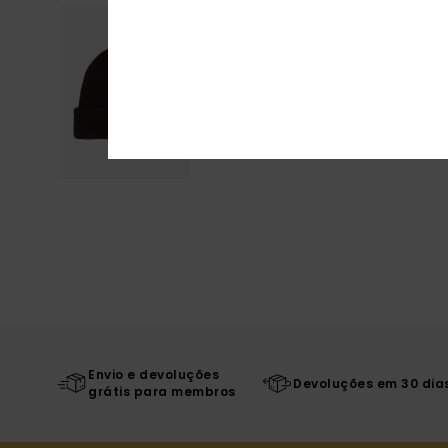
Envio e devoluções
Devoluções em 30 dia
grátis para membros