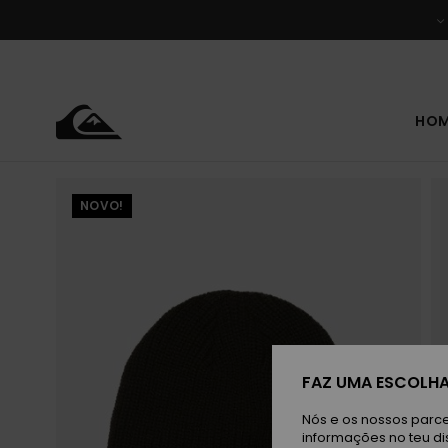
Avançar
para
a
informação
do
produto
HO
NOVO!
FAZ UMA ESCOLHA
Nós e os nossos parce
informações no teu di