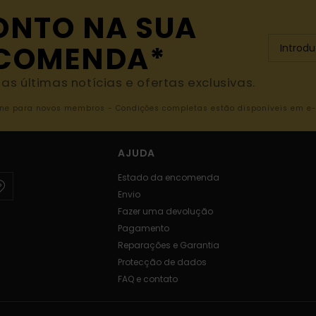
ONTO NA SUA
NCOMENDA*
s últimas notícias e ofertas exclusivas.
nline para novos membros - Condições completas estão disponíveis em e
AJUDA
Estado da encomenda
Envio
Fazer uma devolução
Pagamento
Reparações e Garantia
Protecção de dados
FAQ e contato