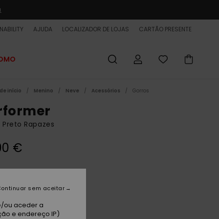
a
NABILITY
AJUDA
LOCALIZADOR DE LOJAS
CARTÃO PRESENTE
ROMO
de início
Menino
Neve
Acessórios
Gorros
rformer
 Preto Rapazes
00 €
ue Black
ontinuar sem aceitar
e/ou aceder a
ção e endereço IP)