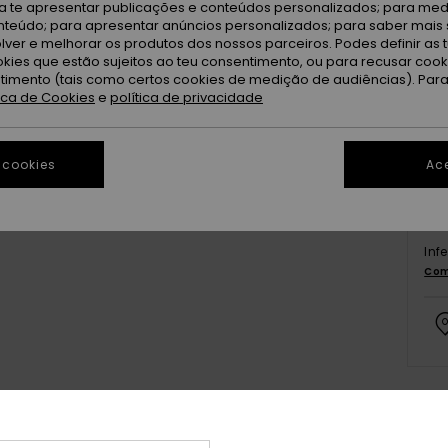
ra te apresentar publicações e conteúdos personalizados; para medi
eúdo; para apresentar anúncios personalizados; para saber mais 
lver e melhorar os produtos dos nossos parceiros. Podes definir as 
okies que estão sujeitos ao teu consentimento, ou para recusar coo
ntimento (tais como certos cookies de medição de audiências). Par
tica de Cookies
e
política de privacidade
 cookies
Ace
Inf
Com
Det