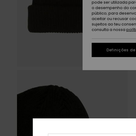
pode ser utilizada pa
o desempenho do cont
público; para desenvo
aceitar ou recusar co
sujeitos ao teu conse
consulta a nossa
polí
Definições de