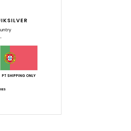
Gorro
Estil
IKSILVER
untry
Carac
T
C
Comp
PT SHIPPING ONLY
Env
IES