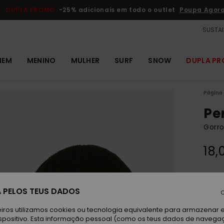
DUPLA PROMO
-25% adicionais em todo o outlet
Poupa Agor
SUSTAI
MEM
MENINO
MULHER
SURF
SNOW
DUPLA P
Página 
Pe
Gorro
18,
Tr
Cor
 PELOS TEUS DADOS
C
iros utilizamos cookies ou tecnologia equivalente para armazenar 
spositivo. Esta informação pessoal (como os teus dados de navega